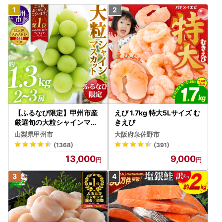
【ふるなび限定】甲州市産
えび 1.7kg 特大5Lサイズ む
厳選旬の大粒シャインマス
きえび
カット 約1.3kg 2～3房【2
山梨県甲州市
大阪府泉佐野市
026年発送】（MG）B12-
(1368)
(391)
472 FN-Limited-VO シャ
13,000
9,000
インマスカット フルーツ