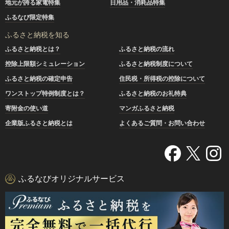
地元が誇る家電特集
日用品・消耗品特集
ふるなび限定特集
ふるさと納税を知る
ふるさと納税とは？
ふるさと納税の流れ
控除上限額シミュレーション
ふるさと納税制度について
ふるさと納税の確定申告
住民税・所得税の控除について
ワンストップ特例制度とは？
ふるさと納税のお礼特典
寄附金の使い道
マンガふるさと納税
企業版ふるさと納税とは
よくあるご質問・お問い合わせ
ふるなびオリジナルサービス