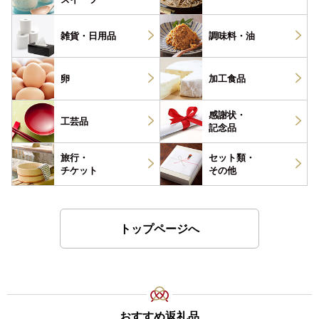
雑貨・
日用品
調味料・
油
卵
加工食品
感謝状・
工芸品
記念品
旅行・
セット類・
チケット
その他
トップページへ
おすすめ返礼品