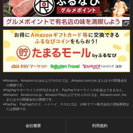
Amazon、Amazon.co.jpおよびそのロゴは、Amazon.com,Inc.またはその関連会社
の商標です。
PayPayマネーライトが付与されます。PayPayマネーライトの出金はできません。
Amazon、Amazon.co.jp、Amazon Payおよびそれらのロゴは、Amazon.com, Inc.
またはその関連会社の商標です。
PayPay、PayPayのロゴ、ペイペイ、Ｐのロゴは、LINEヤフー株式会社の登録商標ま
たは商標です。
会社概要
利用規約