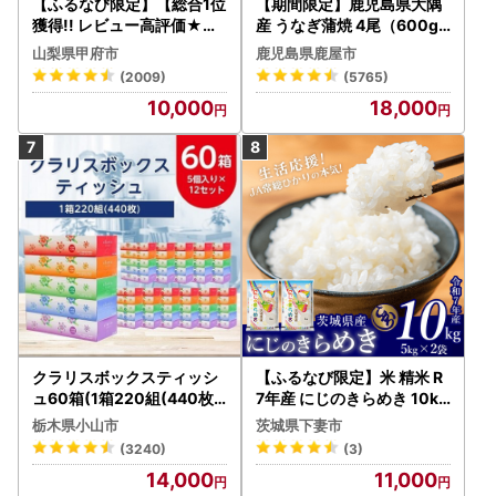
【ふるなび限定】【総合1位
【期間限定】鹿児島県大隅
獲得!! レビュー高評価★】
産 うなぎ蒲焼 4尾（600g
〈2026年度配送分〉山梨
） KN007-004-04-cp18
山梨県甲府市
鹿児島県鹿屋市
県産 シャインマスカット 2
うなぎ 鰻 魚 惣菜 総菜
(2009)
(5765)
～3房（1.0kg以上）シャイ
10,000
18,000
ン フルーツ FN-Limited-S
P
クラリスボックスティッシ
【ふるなび限定】米 精米 R
ュ60箱(1箱220組(440枚))
7年産 にじのきらめき 10kg
(5個入り×12セット)【配送
10月 FN-Limited-PR
栃木県小山市
茨城県下妻市
不可地域：離島・沖縄県】
(3240)
(3)
【1256759】
14,000
11,000