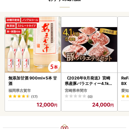
無添加甘酒 900ml×5本 甘
《2026年9月発送》宮崎
ReF
酒
県産豚バラエティー4.1kg
BX
セット_K033-057-2609
ー 
福岡県古賀市
宮崎県串間市
愛知
フ
(17)
(0)
12,000
24,000