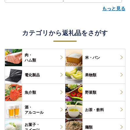
もっと見る
カテゴリから返礼品をさがす
肉・
米・パン
ハム類
電化製品
果物類
魚介類
野菜類
酒・
お茶・
飲料
アルコール
お菓子・
麺類
スイーツ