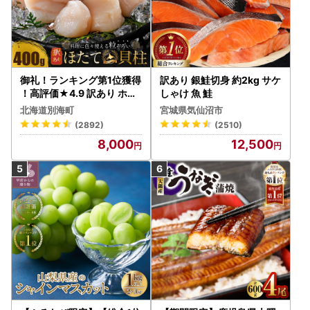
御礼！ランキング第1位獲得
訳あり 銀鮭切身 約2kg サケ
！高評価★4.9 訳あり ホタ
しゃけ 魚 鮭
テ 400g（ほたて 帆立 貝柱
北海道別海町
宮城県気仙沼市
冷凍 ）
(2892)
(2510)
8,000
12,500