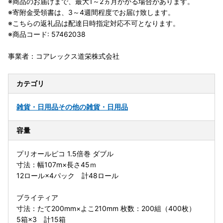
※商品のお届けまで、最大1～2ヵ月かかる場合があります。
※寄附金受領書は、3～4週間程度でお届け致します。
※こちらの返礼品は配達日時指定対応不可となります。
※商品コード: 57462038
事業者：コアレックス道栄株式会社
カテゴリ
雑貨・日用品
その他の雑貨・日用品
容量
プリオールピコ 1.5倍巻 ダブル
寸法：幅107m×長さ45ｍ
12ロール×4パック 計48ロール
ブライティア
寸法：たて200mm×よこ210mm 枚数：200組（400枚）
5箱×3 計15箱