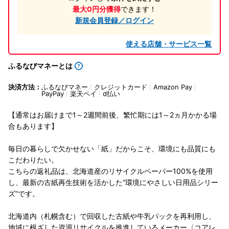
最大0円分獲得
できます！
新規会員登録／ログイン
使える店舗・サービス一覧
ふるなびマネーとは
決済方法：
ふるなびマネー
クレジットカード
Amazon Pay
PayPay
楽天ペイ
d払い
【通常はお届けまで1～2週間前後、繁忙期には1～2ヵ月かかる場
合もあります】
毎日の暮らしで欠かせない「紙」だからこそ、環境にも品質にも
こだわりたい。
こちらの返礼品は、北海道産のリサイクルペーパー100%を使用
し、最新の古紙再生技術を活かした“環境にやさしい日用品シリー
ズ”です。
北海道内（札幌含む）で回収した古紙や牛乳パックを再利用し、
地域に根ざした資源リサイクルを推進しているメーカー〈コアレ