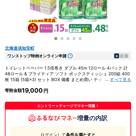
北海道倶知安町
ワンストップ特例オンライン申請
e
ま
自
トイレットペーパー 1.5倍巻き ダブル 45m 12ロール 4パック 計
48ロール & ブライティア ソフト ボックスティッシュ 200組 400
...
すべて見る
枚 15箱 (5箱×3) セット BOX 備蓄 まとめ買い ティッシュ リサイ
クル 日本製 まとめ買い リサイクル 防災
19,000
寄附金額
エントリー＋チャージでマネー増量！
増量の内訳
ログインして
条件を満たすと