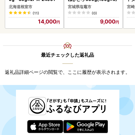
速〔
北海道根室市
宮城県塩竈市
宮崎
(11)
(0)
14,000
9,000
最近チェックした返礼品
返礼品詳細ページの閲覧で、ここに履歴が表示されます。