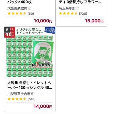
パック×400枚
ティ 3倍長持ち フラワーパ
ック 4ロール×6P
大阪府泉佐野市
埼玉県草加市
(50)
(728)
10,000
15,000
大容量 長持ちトイレットペ
ーパー 130m シングル 48R
芯なし 3倍巻 トイレット
山梨県富士吉田市
(516)
14,000