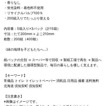
・香りなし
・蛍光染料・着色料不使用
・リサイクルパルプ100％
・200組入りでたっぷり使える
内容量：5箱入り×3パック（計15箱）
寸法：たて200mm × よこ210mm
枚数：200組（400枚）
《緑の地球を子どもたちへ…》
紙パックの分別 → スーパー等で回収 → 製紙工場で再生 → 製品へ
環境に配慮した循環型製品で、毎日の暮らしを優しく支えます。
【キーワード】
常備品 トイレ トイレットペーパー 消耗品 日用品 備蓄 送料無料
北海道 倶知安町 倶知安町
【注意書き】
※画像はイメージです。