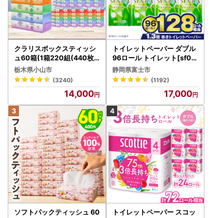
クラリスボックスティッシ
トイレットペーパー ダブル
ュ60箱(1箱220組(440枚))
96ロール トイレット[sf00
(5個入り×12セット)【配送
1-012]
栃木県小山市
静岡県富士市
不可地域：離島・沖縄県】
(3240)
(1192)
【1256759】
14,000
17,000
ソフトパックティッシュ 60
トイレットペーパー スコッ