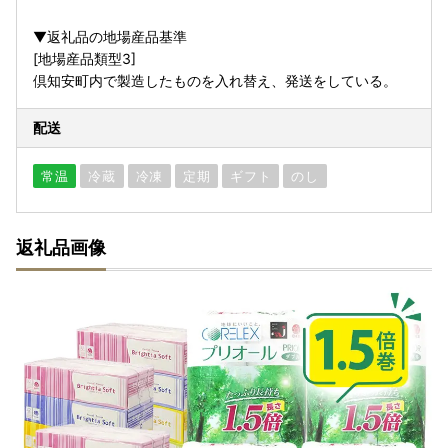
▼返礼品の地場産品基準
[地場産品類型3]
倶知安町内で製造したものを入れ替え、発送をしている。
配送
常温
冷蔵
冷凍
定期
ギフト
のし
返礼品画像