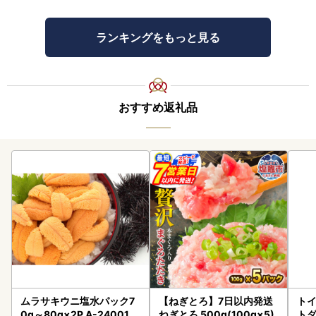
ランキングをもっと見る
おすすめ返礼品
ムラサキウニ塩水パック7
【ねぎとろ】7日以内発送
トイ
0g～80g×2P A-24001
ねぎとろ 500g(100g×5)
トダ