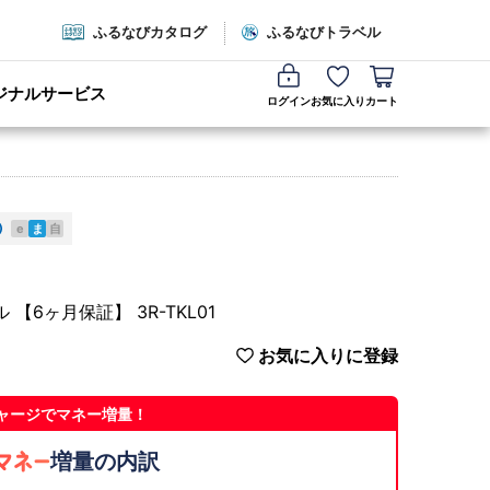
ふるなびカタログ
ふるなびトラベル
ジナルサービス
ログイン
お気に入り
カート
e
ま
自
6ヶ月保証】 3R-TKL01
お気に入りに登録
ャージでマネー増量！
増量の内訳