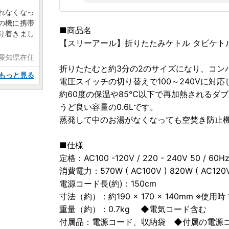
れなくなっ
の機に携帯
■商品名
り着きまし
【スリーアール】折りたたみケトル タビケトル
 愛知県在住
折りたたむと約3分の2のサイズになり、コン
もっと見る
電圧スイッチの切り替えで100～240Vに対
約60度の保温や85℃以下で再加熱されるダ
うど良い容量の0.6Lです。
蒸発して中のお湯がなくなっても空焚き防止
■仕様
定格：AC100 -120V / 220 - 240V 50 / 60H
消費電力：570W ( AC100V ) 820W ( AC120V
電源コード長(約)：150cm
寸法（約）：約190 × 170 × 140mm ※使用時 
重量（約）：0.7kg ◆電気コード含む
付属品：電源コード、収納袋 ◆付属の電源