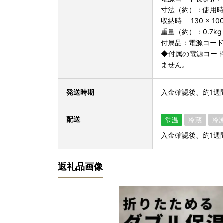
寸法（約）：使用時 約1
収納時 130 × 100
重量（約）：0.7
付属品：電源コー
◆付属の電源コー
ません。
発送時期
入金確認後、約1週
配送
常温
冷蔵
冷
入金確認後、約1週
返礼品画像