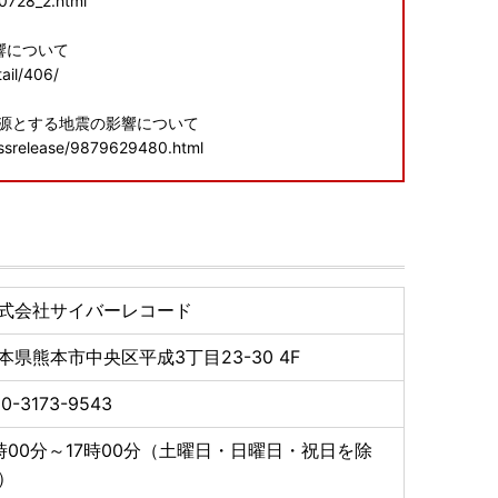
60728_2.html
響について
ail/406/
震源とする地震の影響について
essrelease/9879629480.html
申し訳ございませんが、何卒ご理解賜りますようお願い
いて】
式会社サイバーレコード
む）のお届けは、入金確認後【2週間程度】お時間をい
本県熊本市中央区平成3丁目23-30 4F
載の住所にお送りいたします。
0-3173-9543
た悪質なサイトが乱立しております。
時00分～17時00分（土曜日・日曜日・祝日を除
御確認いただく等、悪質な詐欺には十分ご注意くださ
）