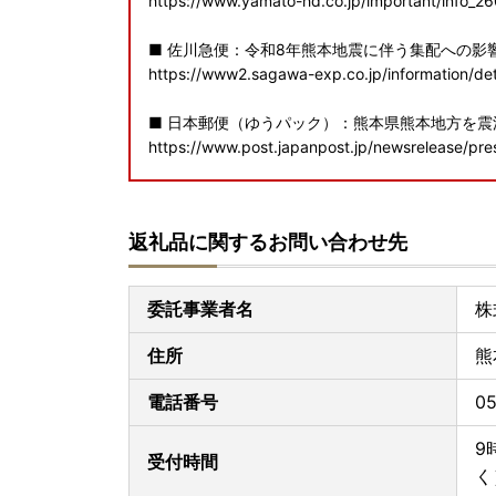
https://www.yamato-hd.co.jp/important/info_2
■ 佐川急便：令和8年熊本地震に伴う集配への影
https://www2.sagawa-exp.co.jp/information/det
■ 日本郵便（ゆうパック）：熊本県熊本地方を
https://www.post.japanpost.jp/newsrelease/pr
寄附者の皆様にはご不便、ご迷惑をおかけし誠に
申し上げます。
返礼品に関するお問い合わせ先
【受領証明書およびワンストップ特例申請書につ
委託事業者名
株
受領証・ワンストップ特例申請書（返信用封筒含
ただいております。
住所
熊
また、お礼の特産品とは別に【寄附者情報】へ記
電話番号
05
【詐欺サイトにご注意ください！】
ふるさと納税の画像や返礼品名を不正にコピーし
9
受付時間
怪しいと感じた場合は、お申し込みをされる前に
く
い。