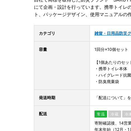
にて企画・設計を行っています。携帯トイレ
ト、パッケージデザイン、使用マニュアルの
カテゴリ
雑貨・日用品
防災
容量
1回分×10個セット
【1個あたりのセッ
・携帯トイレ本体
・ハイグレード抗
・防臭廃棄袋
発送時期
「配送について」
配送
常温
冷蔵
冷
寄附確認後、14営
年末年始（12月・