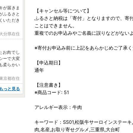
キが届きま
【キャンセル等について】
がふるさと
ふるさと納税は「寄付」となりますので、寄
くいただき
ことはできません。
重複でのお申込みやご名義に誤りなどがない
 大分県在住
※寄付お申込み前に上記をあらかじめご了承く
たお肉でし
シーで大変
【申込期日】
も柔らかい
通年
 東京都在住
【注意書き】
もっと見る
※商品コード: 51
アレルギー表示：牛肉
キーワード：SS01,松阪牛サーロインステーキ,30
肉,名産,お取り寄せグルメ,三重県,大台町