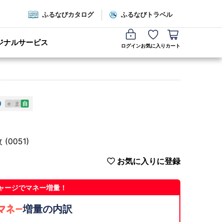
ふるなびカタログ
ふるなびトラベル
ジナルサービス
ログイン
お気に入り
カート
e
ま
自
(0051)
お気に入りに登録
ャージでマネー増量！
増量の内訳