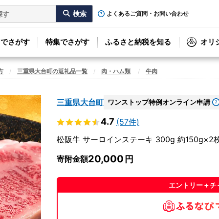
よくあるご質問・お問い合わせ
リでさがす
特集でさがす
ふるさと納税を知る
オリ
方
三重県大台町の返礼品一覧
肉・ハム類
牛肉
三重県大台町
ワンストップ特例オンライン申請
4.7
(57件)
松阪牛 サーロインステーキ 300g 約150g×2枚 
20,000
寄附金額
エントリー＋チ