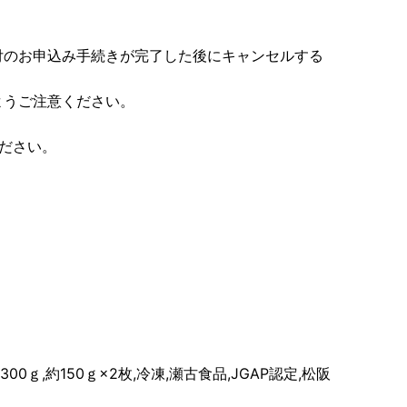
付のお申込み手続きが完了した後にキャンセルする
ようご注意ください。
ださい。
0ｇ,約150ｇ×2枚,冷凍,瀬古食品,JGAP認定,松阪