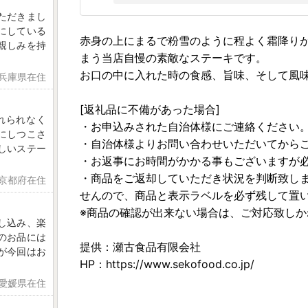
ただきまし
にしている
赤身の上にまるで粉雪のように程よく霜降り
親しみを持
まう当店自慢の素敵なステーキです。
お口の中に入れた時の食感、旨味、そして風
 兵庫県在住
[返礼品に不備があった場合]
れられなく
・お申込みされた自治体様にご連絡ください
にしつこさ
・自治体様よりお問い合わせいただいてから
しいステー
・お返事にお時間がかかる事もございますが
・商品をご返却していただき状況を判断致し
 京都府在住
せんので、商品と表示ラベルを必ず残して置
※商品の確認が出来ない場合は、ご対応致し
し込み、楽
のお品には
提供：瀬古食品有限会社
が今回はお
HP：https://www.sekofood.co.jp/
 愛媛県在住