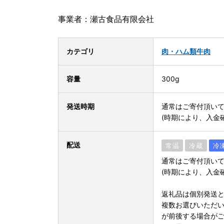
事業者：瀬古食品有限会社
カテゴリ
肉・ハム類
牛肉
容量
300g
発送時期
通常はご寄付頂いて
(時期により、入金
配送
常温
冷蔵
冷
通常はご寄付頂いて
(時期により、入金
返礼品は個別発送
複数お選びいただ
が前後する場合が