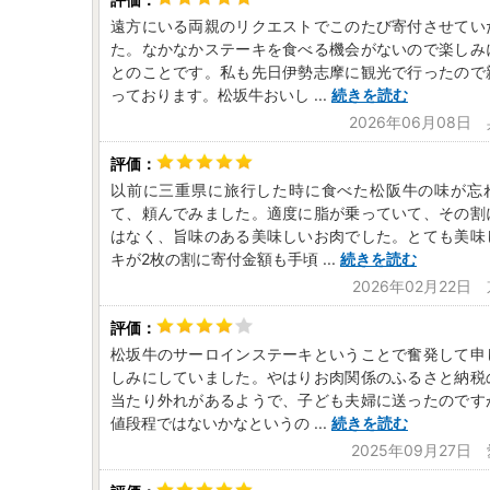
遠方にいる両親のリクエストでこのたび寄付させてい
た。なかなかステーキを食べる機会がないので楽しみ
とのことです。私も先日伊勢志摩に観光で行ったので
っております。松坂牛おいし
...
続きを読む
2026年06月08日
以前に三重県に旅行した時に食べた松阪牛の味が忘
て、頼んでみました。適度に脂が乗っていて、その割
はなく、旨味のある美味しいお肉でした。とても美味
キが2枚の割に寄付金額も手頃
...
続きを読む
2026年02月22日
松坂牛のサーロインステーキということで奮発して申
しみにしていました。やはりお肉関係のふるさと納税
当たり外れがあるようで、子ども夫婦に送ったのです
値段程ではないかなというの
...
続きを読む
2025年09月27日