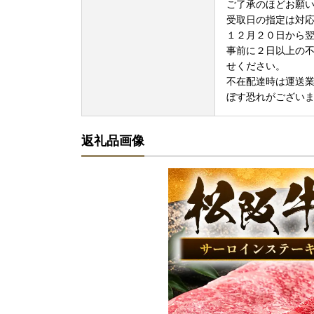
ご了承のほどお願
受取日の指定は対
１２月２０日から
事前に２日以上の
せください。
不在配達時は運送
ぼす恐れがござい
返礼品画像