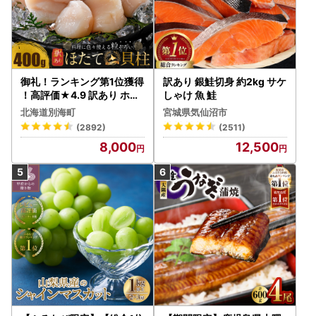
御礼！ランキング第1位獲得
訳あり 銀鮭切身 約2kg サケ
！高評価★4.9 訳あり ホタ
しゃけ 魚 鮭
テ 400g（ほたて 帆立 貝柱
北海道別海町
宮城県気仙沼市
冷凍 ）
(2892)
(2511)
8,000
12,500