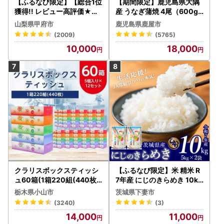
【ふるなび限定】【総合1位
【期間限定】鹿児島県大隅
獲得!! レビュー高評価★】
産 うなぎ蒲焼 4尾（600g
〈2026年度配送分〉山梨
） KN007-004-04-cp18
山梨県甲府市
鹿児島県鹿屋市
県産 シャインマスカット 2
うなぎ 鰻 魚 惣菜 総菜
(2009)
(5765)
～3房（1.0kg以上）シャイ
10,000
18,000
ン フルーツ FN-Limited-S
P
クラリスボックスティッシ
【ふるなび限定】米 精米 R
ュ60箱(1箱220組(440枚))
7年産 にじのきらめき 10kg
(5個入り×12セット)【配送
10月 FN-Limited-PR
栃木県小山市
茨城県下妻市
不可地域：離島・沖縄県】
(3240)
(3)
【1256759】
14,000
11,000