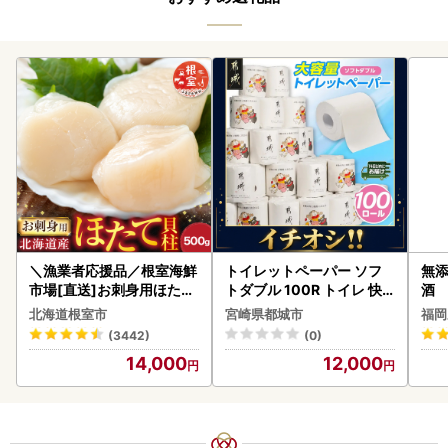
＼漁業者応援品／根室海鮮
トイレットペーパー ソフ
無添
市場[直送]お刺身用ほたて
トダブル 100R トイレ 快
酒
貝柱500g A-28002
速〔12-I5-TP100-R〕
北海道根室市
宮崎県都城市
福岡
(3442)
(0)
14,000
12,000