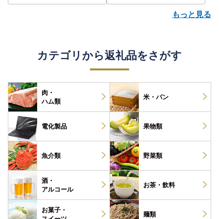
もっと見る
カテゴリから返礼品をさがす
肉・
米・パン
ハム類
電化製品
果物類
魚介類
野菜類
酒・
お茶・
飲料
アルコール
お菓子・
麺類
スイーツ