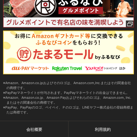
Amazon、Amazon.co.jpおよびそのロゴは、Amazon.com,Inc.またはその関連会社
の商標です。
PayPayマネーライトが付与されます。PayPayマネーライトの出金はできません。
Amazon、Amazon.co.jp、Amazon Payおよびそれらのロゴは、Amazon.com, Inc.
またはその関連会社の商標です。
PayPay、PayPayのロゴ、ペイペイ、Ｐのロゴは、LINEヤフー株式会社の登録商標ま
たは商標です。
会社概要
利用規約