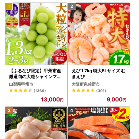
【ふるなび限定】甲州市産
えび 1.7kg 特大5Lサイズ む
厳選旬の大粒シャインマス
きえび
カット 約1.3kg 2～3房【2
山梨県甲州市
大阪府泉佐野市
026年発送】（MG）B12-
(1369)
(391)
472 FN-Limited-VO シャ
13,000
9,000
インマスカット フルーツ