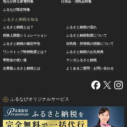
地元が誇る家電特集
日用品・消耗品特集
ふるなび限定特集
ふるさと納税を知る
ふるさと納税とは？
ふるさと納税の流れ
控除上限額シミュレーション
ふるさと納税制度について
ふるさと納税の確定申告
住民税・所得税の控除について
ワンストップ特例制度とは？
ふるさと納税のお礼特典
寄附金の使い道
マンガふるさと納税
企業版ふるさと納税とは
よくあるご質問・お問い合わせ
ふるなびオリジナルサービス