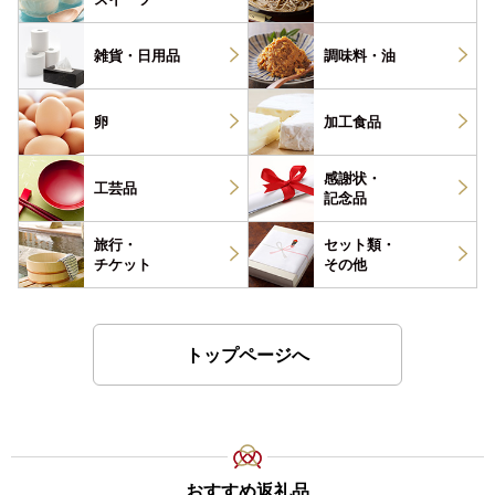
雑貨・
日用品
調味料・
油
卵
加工食品
感謝状・
工芸品
記念品
旅行・
セット類・
チケット
その他
トップページへ
おすすめ返礼品