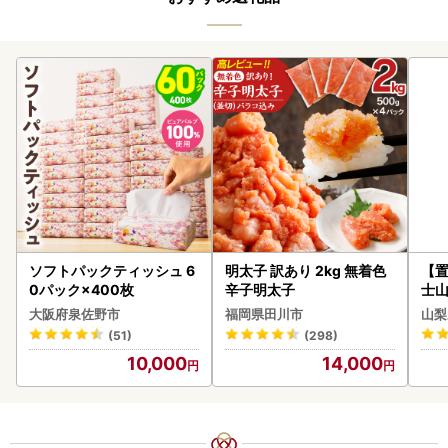
ソフトパックティッシュ 6
明太子 訳あり 2kg 無着色
【置
0パック×400枚
辛子明太子
士山
BK1
大阪府泉佐野市
福岡県田川市
山梨
(51)
(298)
10,000
14,000