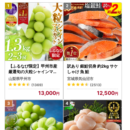
【ふるなび限定】甲州市産
訳あり 銀鮭切身 約2kg サケ
厳選旬の大粒シャインマス
しゃけ 魚 鮭
カット 約1.3kg 2～3房【2
山梨県甲州市
宮城県気仙沼市
026年発送】（MG）B12-
(1369)
(2513)
472 FN-Limited-VO シャ
13,000
12,500
インマスカット フルーツ