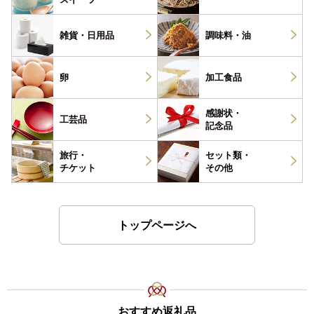
雑貨・
日用品
調味料・
油
卵
加工食品
感謝状・
工芸品
記念品
旅行・
セット類・
チケット
その他
トップページへ
おすすめ返礼品