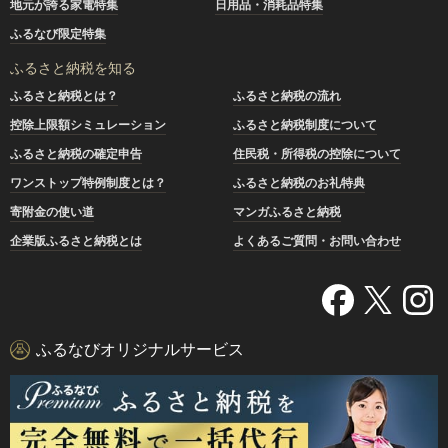
地元が誇る家電特集
日用品・消耗品特集
ふるなび限定特集
ふるさと納税を知る
ふるさと納税とは？
ふるさと納税の流れ
控除上限額シミュレーション
ふるさと納税制度について
ふるさと納税の確定申告
住民税・所得税の控除について
ワンストップ特例制度とは？
ふるさと納税のお礼特典
寄附金の使い道
マンガふるさと納税
企業版ふるさと納税とは
よくあるご質問・お問い合わせ
ふるなびオリジナルサービス