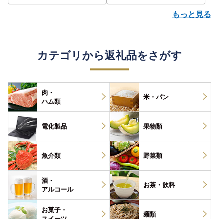
もっと見る
カテゴリから返礼品をさがす
肉・
米・パン
ハム類
電化製品
果物類
魚介類
野菜類
酒・
お茶・
飲料
アルコール
お菓子・
麺類
スイーツ