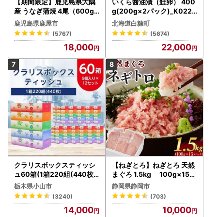
【期間限定】鹿児島県大隅
いくら醤油漬（鮭卵） 400
産 うなぎ蒲焼 4尾（600g
g(200g×2パック)_K022-
） KN007-004-04-cp18
1676
鹿児島県鹿屋市
北海道白糠町
うなぎ 鰻 魚 惣菜 総菜
(5767)
(5674)
18,000
22,000
クラリスボックスティッシ
【ねぎとろ】ねぎとろ 天然
ュ60箱(1箱220組(440枚))
まぐろ 1.5kg 100g×15パ
(5個入り×12セット)【配送
ック
栃木県小山市
静岡県静岡市
不可地域：離島・沖縄県】
(3240)
(703)
【1256759】
14,000
10,000