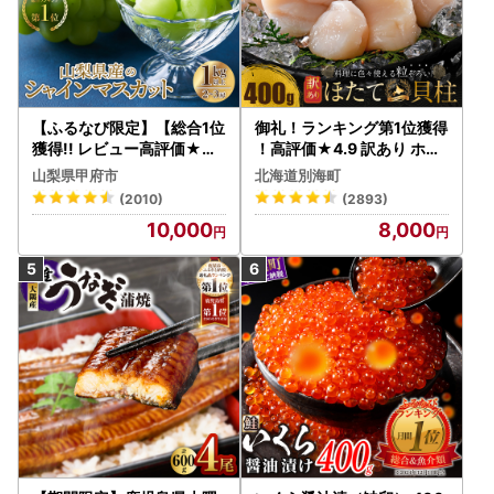
【ふるなび限定】【総合1位
御礼！ランキング第1位獲得
獲得!! レビュー高評価★】
！高評価★4.9 訳あり ホタ
〈2026年度配送分〉山梨
テ 400g（ほたて 帆立 貝柱
山梨県甲府市
北海道別海町
県産 シャインマスカット 2
冷凍 ）
(2010)
(2893)
～3房（1.0kg以上）シャイ
10,000
8,000
ン フルーツ FN-Limited-S
P