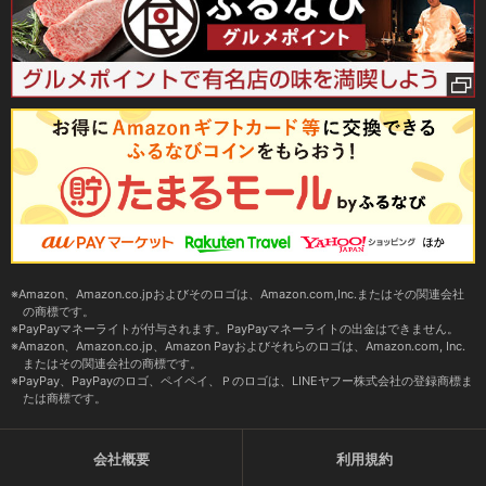
Amazon、Amazon.co.jpおよびそのロゴは、Amazon.com,Inc.またはその関連会社
の商標です。
PayPayマネーライトが付与されます。PayPayマネーライトの出金はできません。
Amazon、Amazon.co.jp、Amazon Payおよびそれらのロゴは、Amazon.com, Inc.
またはその関連会社の商標です。
PayPay、PayPayのロゴ、ペイペイ、Ｐのロゴは、LINEヤフー株式会社の登録商標ま
たは商標です。
会社概要
利用規約