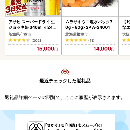
アサヒ スーパードライ 生
ムラサキウニ塩水パック7
【1
ジョッキ缶 340ml × 24本
0g～80g×2P A-24001
なエ
(1ケース) ＜茨城工場＞ 缶
茨城県守谷市
北海道根室市
大阪
ビール お酒 Asahi 守谷市
(302)
(11)
15,000
14,000
最近チェックした返礼品
返礼品詳細ページの閲覧で、ここに履歴が表示されます。