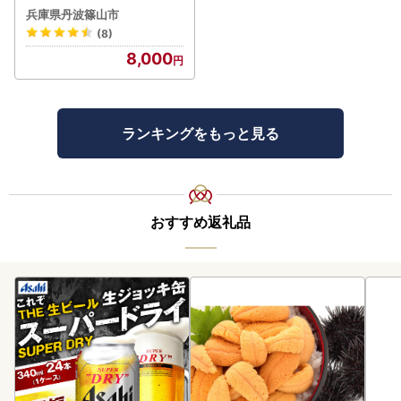
リ 5kg 丹波篠山産 特別栽培
兵庫県丹波篠山市
米 こしひかり
(8)
8,000
ランキングをもっと見る
おすすめ返礼品