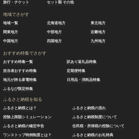
旅行・チケット
セット類 その他
地域でさがす
地域一覧
北海道地方
東北地方
関東地方
中部地方
近畿地方
中国地方
四国地方
九州地方
おすすめ特集でさがす
おすすめ特集一覧
訳あり返礼品特集
担当者おすすめ特集
定期便特集
地元が誇る家電特集
日用品・消耗品特集
ふるなび限定特集
ふるさと納税を知る
ふるさと納税とは？
ふるさと納税の流れ
控除上限額シミュレーション
ふるさと納税制度について
ふるさと納税の確定申告
住民税・所得税の控除について
ワンストップ特例制度とは？
ふるさと納税のお礼特典