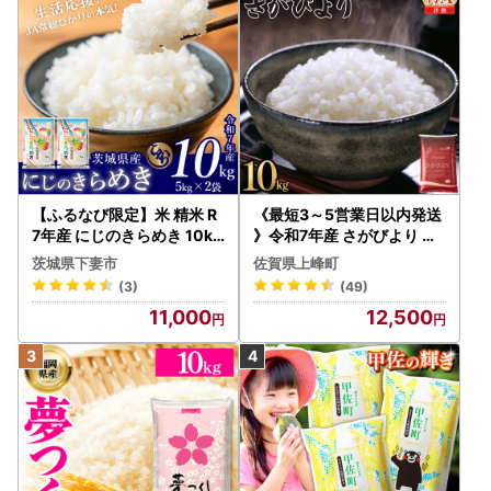
【ふるなび限定】米 精米 R
《最短3～5営業日以内発送
7年産 にじのきらめき 10kg
》令和7年産 さがびより 佐
10月 FN-Limited-PR
賀県産（精米）10kg
茨城県下妻市
佐賀県上峰町
(3)
(49)
11,000
12,500