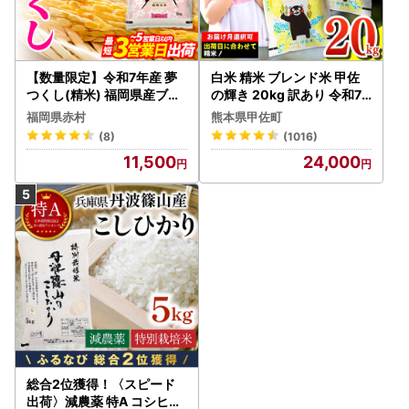
【数量限定】令和7年産 夢
白米 精米 ブレンド米 甲佐
つくし(精米) 福岡県産ブラ
の輝き 20kg 訳あり 令和7
ンド米 10kg (品番:3X11R7)
年産 【価格改定ZS】
福岡県赤村
熊本県甲佐町
(8)
(1016)
11,500
24,000
総合2位獲得！〈スピード
出荷〉減農薬 特A コシヒカ