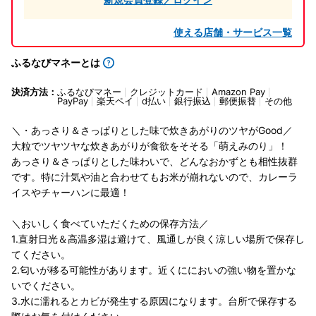
使える店舗・サービス一覧
ふるなびマネーとは
決済方法：
ふるなびマネー
クレジットカード
Amazon Pay
PayPay
楽天ペイ
d払い
銀行振込
郵便振替
その他
＼・あっさり＆さっぱりとした味で炊きあがりのツヤがGood／
大粒でツヤツヤな炊きあがりが食欲をそそる「萌えみのり」！
あっさり＆さっぱりとした味わいで、どんなおかずとも相性抜群
です。特に汁気や油と合わせてもお米が崩れないので、カレーラ
イスやチャーハンに最適！
＼おいしく食べていただくための保存方法／
1.直射日光＆高温多湿は避けて、風通しが良く涼しい場所で保存し
てください。
2.匂いが移る可能性があります。近くににおいの強い物を置かな
いでください。
3.水に濡れるとカビが発生する原因になります。台所で保存する