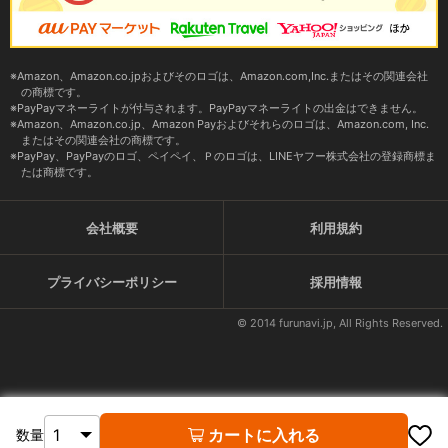
Amazon、Amazon.co.jpおよびそのロゴは、Amazon.com,Inc.またはその関連会社
の商標です。
PayPayマネーライトが付与されます。PayPayマネーライトの出金はできません。
Amazon、Amazon.co.jp、Amazon Payおよびそれらのロゴは、Amazon.com, Inc.
またはその関連会社の商標です。
PayPay、PayPayのロゴ、ペイペイ、Ｐのロゴは、LINEヤフー株式会社の登録商標ま
たは商標です。
会社概要
利用規約
プライバシーポリシー
採用情報
© 2014 furunavi.jp, All Rights Reserved.
カートに入れる
数量