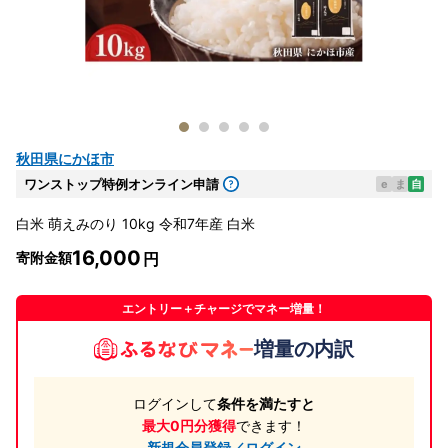
秋田県にかほ市
ワンストップ特例オンライン申請
e
ま
自
白米 萌えみのり 10kg 令和7年産 白米
16,000
寄附金額
エントリー＋チャージでマネー増量！
増量の内訳
ログインして
条件を満たすと
最大0円分獲得
できます！
新規会員登録／ログイン