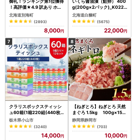
御礼！ランキング第1位獲得
いくら醤油漬（鮭卵） 400
！高評価★4.9 訳あり ホタ
g(200g×2パック)_K022-
テ 400g（ほたて 帆立 貝柱
1676
北海道別海町
北海道白糠町
冷凍 ）
(2893)
(5675)
8,000
22,000
クラリスボックスティッシ
【ねぎとろ】ねぎとろ 天然
ュ60箱(1箱220組(440枚))
まぐろ 1.5kg 100g×15パ
(5個入り×12セット)【配送
ック
栃木県小山市
静岡県静岡市
不可地域：離島・沖縄県】
(3240)
(703)
【1256759】
14,000
10,000