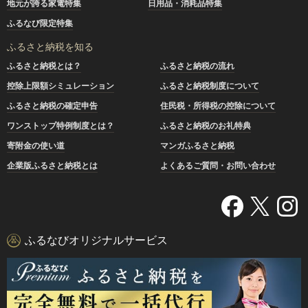
地元が誇る家電特集
日用品・消耗品特集
ふるなび限定特集
ふるさと納税を知る
ふるさと納税とは？
ふるさと納税の流れ
控除上限額シミュレーション
ふるさと納税制度について
ふるさと納税の確定申告
住民税・所得税の控除について
ワンストップ特例制度とは？
ふるさと納税のお礼特典
寄附金の使い道
マンガふるさと納税
企業版ふるさと納税とは
よくあるご質問・お問い合わせ
ふるなびオリジナルサービス