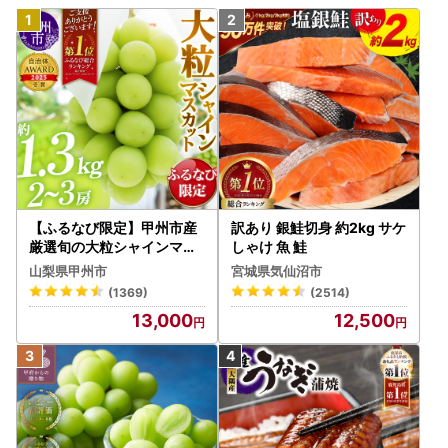
【ふるなび限定】甲州市産
訳あり 銀鮭切身 約2kg サケ
厳選旬の大粒シャインマス
しゃけ 魚 鮭
カット 約1.3kg 2～3房【2
山梨県甲州市
宮城県気仙沼市
026年発送】（MG）B12-
(1369)
(2514)
472 FN-Limited-VO シャ
13,000
12,500
インマスカット フルーツ