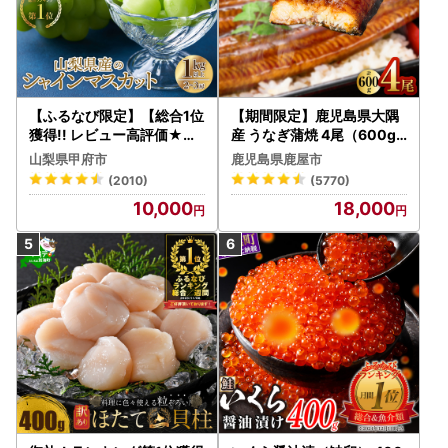
【ふるなび限定】【総合1位
【期間限定】鹿児島県大隅
獲得!! レビュー高評価★】
産 うなぎ蒲焼 4尾（600g
〈2026年度配送分〉山梨
） KN007-004-04-cp18
山梨県甲府市
鹿児島県鹿屋市
県産 シャインマスカット 2
うなぎ 鰻 魚 惣菜 総菜
(2010)
(5770)
～3房（1.0kg以上）シャイ
10,000
18,000
ン フルーツ FN-Limited-S
P