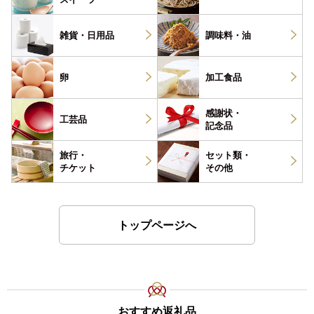
雑貨・
日用品
調味料・
油
卵
加工食品
感謝状・
工芸品
記念品
旅行・
セット類・
チケット
その他
トップページへ
おすすめ返礼品