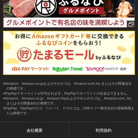
Amazon、Amazon.co.jpおよびそのロゴは、Amazon.com,Inc.またはその関連会社
の商標です。
PayPayマネーライトが付与されます。PayPayマネーライトの出金はできません。
Amazon、Amazon.co.jp、Amazon Payおよびそれらのロゴは、Amazon.com, Inc.
またはその関連会社の商標です。
PayPay、PayPayのロゴ、ペイペイ、Ｐのロゴは、LINEヤフー株式会社の登録商標ま
たは商標です。
会社概要
利用規約