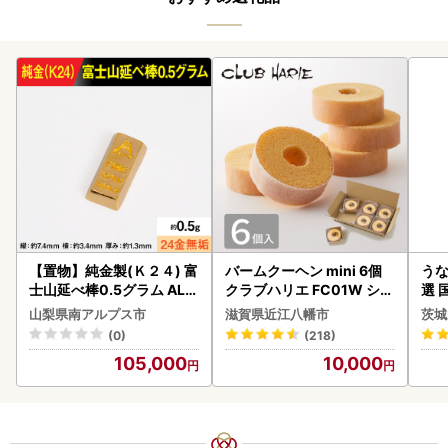
【置物】純金製(Ｋ２４) 富
バームクーヘン mini 6個
うな
士山延べ棒0.5グラム ALP
クラブハリエ FC01W シェ
選 
BK181
アボックス バウムクーヘ
付き
山梨県南アルプス市
滋賀県近江八幡市
茨城
ン
あり
(0)
(218)
人気
105,000
10,000
代