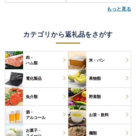
もっと見る
カテゴリから返礼品をさがす
肉・
米・パン
ハム類
電化製品
果物類
魚介類
野菜類
酒・
お茶・
飲料
アルコール
お菓子・
麺類
スイーツ