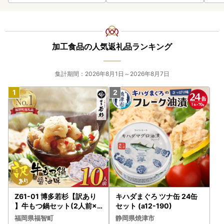
加工食品の人気返礼品ランキング
集計期間：2026年8月1日～2026年8月7日
Z61-01 博多若杉【訳あり
キハダまぐろ ツナ缶 24缶
】牛もつ鍋セット(2人前×5
セット (a12-190)
) 10人前 もつ鍋
福岡県福智町
静岡県焼津市