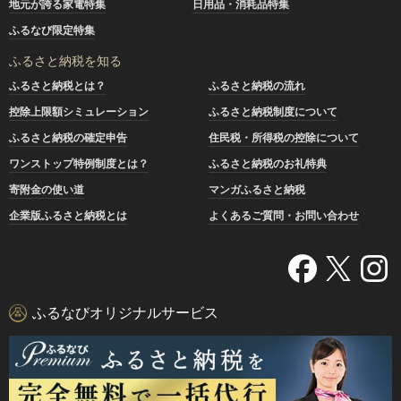
地元が誇る家電特集
日用品・消耗品特集
ふるなび限定特集
ふるさと納税を知る
ふるさと納税とは？
ふるさと納税の流れ
控除上限額シミュレーション
ふるさと納税制度について
ふるさと納税の確定申告
住民税・所得税の控除について
ワンストップ特例制度とは？
ふるさと納税のお礼特典
寄附金の使い道
マンガふるさと納税
企業版ふるさと納税とは
よくあるご質問・お問い合わせ
ふるなびオリジナルサービス