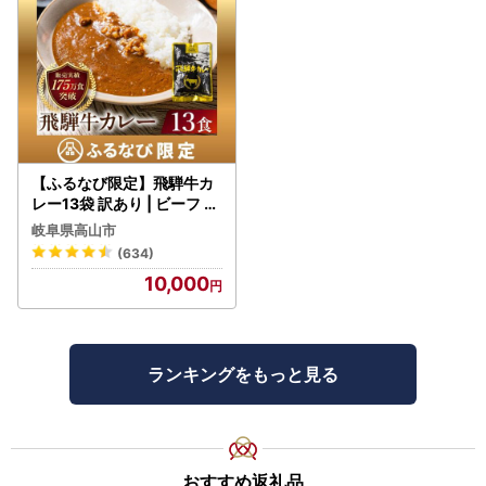
【ふるなび限定】飛騨牛カ
レー13袋 訳あり | ビーフ レ
トルト 訳あり DC006-CP
岐阜県高山市
01 FN-Limited-VO
(634)
10,000
ランキングをもっと見る
おすすめ返礼品