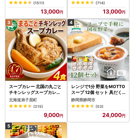
(1511)
(714)
13,000
13,000
スープカレー 北国の丸ごと
レンジで1分 野菜をMOTTO
チキンレッグスープカレー
スープ 12個 セット 具だく
4個 3739
さんスープ 朝食 惣菜 国産
北海道弟子屈町
静岡県静岡市
野菜 常温保存
(215)
(53)
9,000
24,000