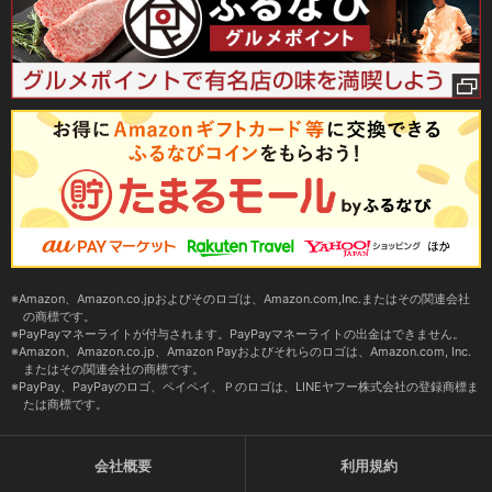
Amazon、Amazon.co.jpおよびそのロゴは、Amazon.com,Inc.またはその関連会社
の商標です。
PayPayマネーライトが付与されます。PayPayマネーライトの出金はできません。
Amazon、Amazon.co.jp、Amazon Payおよびそれらのロゴは、Amazon.com, Inc.
またはその関連会社の商標です。
PayPay、PayPayのロゴ、ペイペイ、Ｐのロゴは、LINEヤフー株式会社の登録商標ま
たは商標です。
会社概要
利用規約