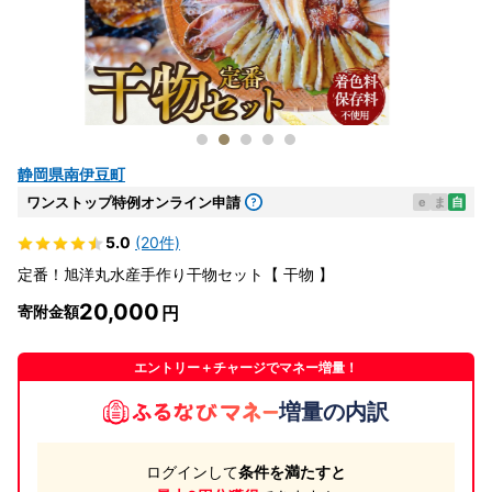
静岡県南伊豆町
ワンストップ特例オンライン申請
e
ま
自
5.0
(20件)
定番！旭洋丸水産手作り干物セット【 干物 】
20,000
寄附金額
エントリー＋チャージでマネー増量！
増量の内訳
ログインして
条件を満たすと