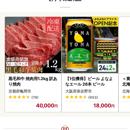
黒毛和牛 焼肉用1.2kg 訳あ
【1位獲得】ビール よなよ
＜
り焼肉
なエール 26本 ビール
北海
20
京都府亀岡市
大阪府泉佐野市
北海
(79)
(953)
40,000
18,000