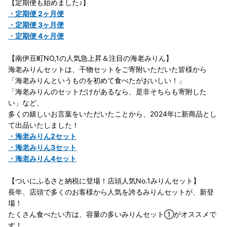
【定期便も始めました♪】
・定期便 2ヶ月便
・定期便 3ヶ月便
・定期便 4ヶ月便
【南伊豆町NO,1の人気急上昇＆注目の海老みりん】
海老みりんセットは、干物セットをご寄附いただいた皆様から
「海老みりんというものを初めて食べたがおいしい！」
「海老みりんのセットだけがあるなら、是非そちらも寄附した
い」など、
多くの嬉しいお言葉をいただいたことから、2024年に新商品とし
て出品いたしました！
・海老みりん2セット
・海老みりん3セット
・海老みりん4セット
【ついにふるさと納税に登場！店頭人気No.1みりんセット】
長年、店頭で多くのお客様から人気を誇るみりんセットが、新登
場！
たくさん食べたい方は、容量の多いみりんセット①がオススメで
す！