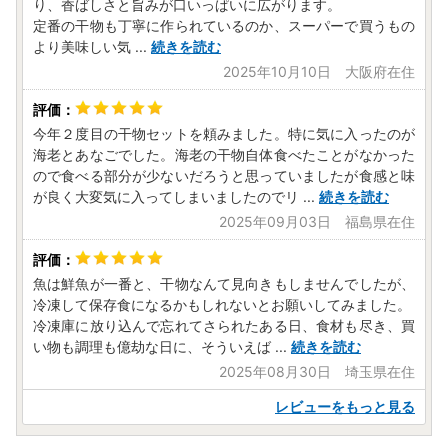
り、香ばしさと旨みが口いっぱいに広がります。
定番の干物も丁寧に作られているのか、スーパーで買うもの
より美味しい気
...
続きを読む
2025年10月10日 大阪府在住
今年２度目の干物セットを頼みました。特に気に入ったのが
海老とあなごでした。海老の干物自体食べたことがなかった
ので食べる部分が少ないだろうと思っていましたが食感と味
が良く大変気に入ってしまいましたのでリ
...
続きを読む
2025年09月03日 福島県在住
魚は鮮魚が一番と、干物なんて見向きもしませんでしたが、
冷凍して保存食になるかもしれないとお願いしてみました。
冷凍庫に放り込んで忘れてさられたある日、食材も尽き、買
い物も調理も億劫な日に、そういえば
...
続きを読む
2025年08月30日 埼玉県在住
レビューをもっと見る