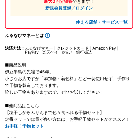
最大0円分獲得
できます！
新規会員登録／ログイン
使える店舗・サービス一覧
ふるなびマネーとは
決済方法：
ふるなびマネー
クレジットカード
Amazon Pay
PayPay
楽天ペイ
d払い
銀行振込
■商品説明
伊豆半島の先端で45年。
小さなお店ですが「添加物・着色料」など一切使用せず、手作り
で干物を製造しております。
珍しい干物もありますので、ぜひお試しください！
■他商品はこちら
【塩干しからみりんまで色々食べれる干物セット】
定番セットでは量が多い方には、お手軽干物セットがオススメ！
お手軽！干物セット