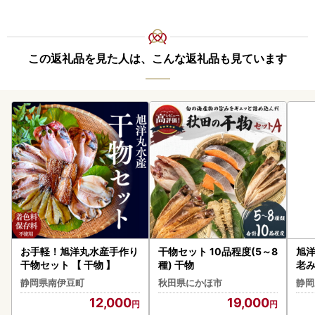
この返礼品を見た人は、こんな返礼品も見ています
お手軽！旭洋丸水産手作り
干物セット 10品程度(5～8
旭洋
干物セット 【 干物 】
種) 干物
老み
】
静岡県南伊豆町
秋田県にかほ市
静岡
12,000
19,000