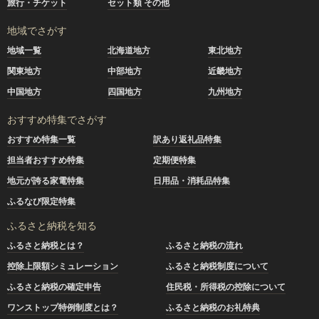
旅行・チケット
セット類 その他
地域でさがす
地域一覧
北海道地方
東北地方
関東地方
中部地方
近畿地方
中国地方
四国地方
九州地方
おすすめ特集でさがす
おすすめ特集一覧
訳あり返礼品特集
担当者おすすめ特集
定期便特集
地元が誇る家電特集
日用品・消耗品特集
ふるなび限定特集
ふるさと納税を知る
ふるさと納税とは？
ふるさと納税の流れ
控除上限額シミュレーション
ふるさと納税制度について
ふるさと納税の確定申告
住民税・所得税の控除について
ワンストップ特例制度とは？
ふるさと納税のお礼特典