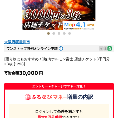
大阪府寝屋川市
ワンストップ特例オンライン申請
e
ま
自
[贈り物にもおすすめ！]焼肉ホルモン富士 店舗チケット3千円分
×3枚 [1298]
30,000
寄附金額
エントリー＋チャージでマネー増量！
増量の内訳
ログインして
条件を満たすと
最大0円分獲得
できます！