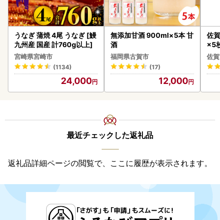
うなぎ 蒲焼 4尾 うなぎ [鰻
無添加甘酒 900ml×5本 甘
佐賀
九州産 国産 計760g以上]
酒
×5枚
宮崎県宮崎市
福岡県古賀市
佐賀
(1134)
(17)
24,000
12,000
最近チェックした返礼品
返礼品詳細ページの閲覧で、ここに履歴が表示されます。