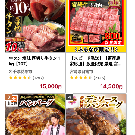
牛タン 塩味 厚切り牛タン 1
【スピード発送】【畜産農
kg【767】
家応援】数量限定 厳選 宮崎
牛 赤身 焼肉 計800g FN-Li
岩手県花巻市
宮崎県日南市
mited-PR_BDV5-26-2W
(1797)
(2125)
15,000
14,500