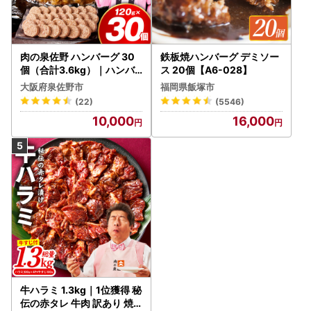
肉の泉佐野 ハンバーグ 30
鉄板焼ハンバーグ デミソー
個（合計3.6kg）｜ハンバ
ス 20個【A6-028】
ーグ 訳あり 黒毛和牛×なに
大阪府泉佐野市
福岡県飯塚市
わポーク
(22)
(5546)
10,000
16,000
牛ハラミ 1.3kg｜1位獲得 秘
伝の赤タレ 牛肉 訳あり 焼