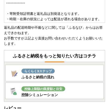
【年末年始の返礼品配送に関するお知らせ】
-------------
年末年始は、ふるさと納税のお申し込みが例年大変集中いた
します。
・寄附受領証明書と返礼品は別発送となります。
これに伴い、誠に恐れ入りますが、12月にご寄附いただいた
・時期・在庫の状況によっては配送が遅れる場合があります。
返礼品につきまして配送に遅延が生じる可能性がございま
返礼品の配送時期や不備などに関しては「ふるなび」からはお答
す。
えできかねます。
何卒ご了承くださいませ。
お手数ですが上記より直接お問い合わせいただくようお願いいた
します。
【返礼品お問い合わせ窓口の年末年始休業について】
返礼品お問い合わせ窓口は以下の期間で年末年始休業となり
ます。
ふるさと納税をもっと知りたい方はコチラ
2026年12月29日（火）～2026年1月3日（日）
休業期間中にいただいたメールのお問い合わせにつきまして
は1月4日（月）以降順次対応を行います。
らくらく3ステップ
回答まで時間がかかることがございますので何卒ご了承くだ
ふるさと納税の流れ
さいませ。
------------------------------------------------
控除上限額の限度額と目安
当町では、クロネコヤマトにて返礼品をお届けいたしており
控除シミュレーション
ます。
事前のご連絡なしに転送が生じた場合、
レビュー
＜転送料金＞は、荷物のお受取人様のご負担となります。