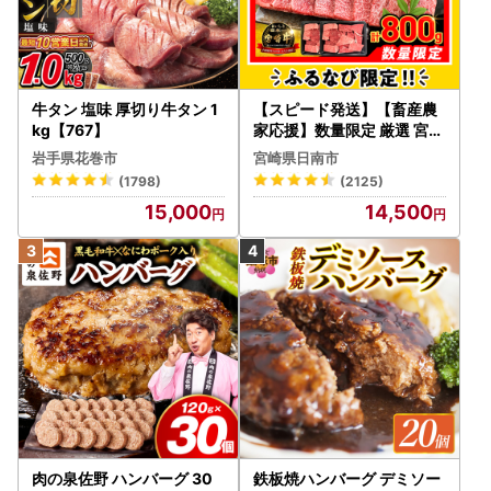
27年1月10日（土）となります。
2026年12月27日（日）までにご入金いただいた寄附につい
ては、必要書類を年内に発送いたします。
2026年12月28日（月）～12月31日（水）のご入金分は、20
牛タン 塩味 厚切り牛タン 1
26年1月4日（月）までに発送いたします。
【スピード発送】【畜産農
kg【767】
家応援】数量限定 厳選 宮崎
※年末年始は、郵便の発送が遅れる場合がございます。時間
牛 赤身 焼肉 計800g FN-Li
に余裕をもった申請をお願いいたします。
岩手県花巻市
宮崎県日南市
mited-PR_BDV5-26-2W
(1798)
(2125)
『ふるさと納税総合窓口 ふるまど』
にてオンライン申請を
15,000
14,500
お願いいたします。
＜申請方法１＞
スマホでオンライン申請（マイナンバーカ
ードをお持ちの方が対象となります）
（STEP１）『申請アプリ「IAM」』をダウンロード
（STEP２）『ふるさと納税総合窓口「ふるまど」』にアク
セスし、アカウント登録
（STEP３）マイナンバーカード作成時にご自身で設定した
暗証番号２種類を入力し、
マイナンバーカードをかざし、完了ボタンを押
す
肉の泉佐野 ハンバーグ 30
鉄板焼ハンバーグ デミソー