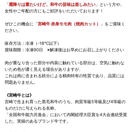
「
霜降りは重たいけど、和牛の旨味は楽しみたい
」という方や、
女性やご年配の方にもご好評をいただいております！
ぜひこの機会に「
宮崎牛 赤身モモ肉（焼肉カット）
」をご賞味く
ださい。
保存方法：冷凍（-18℃以下）
賞味期限：冷凍90日 ※解凍後はお早めにお召し上がりください
肉が重なり合った部分や内装に触れている部分は、空気に触れな
いため色が濃く見える場合がありますが、
これは肉に含まれる鉄分による精肉特有の性質であり、品質には
問題ありません。
《宮崎牛とは》
宮崎で生まれ育った黒毛和牛のうち、肉質等級5等級及び4等級の
ものだけに与えられる名称。
「全国和牛能力共進会」において内閣総理大臣賞を4大会連続受賞
した、実績のあるブランド牛です。