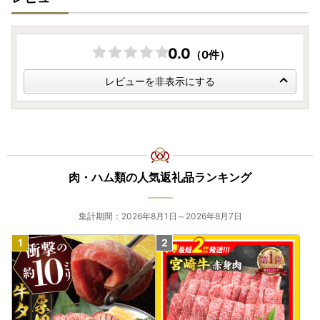
＜再送＞対応もいたしておりませんので、必ず事前のご確認
とご連絡をお願いいたします。
0.0
（0件）
■卵の配送につきまして■
卵の配送に関しましては、［日本郵便］でのお届けとなりま
レビューを非表示にする
す。
破損等のご連絡は、以下の［宮崎中央郵便局コールセンタ
ー］までご連絡ください。
-----------------------------------------
【宮崎中央郵便局コールセンター】
（年中無休）09:00~19:00
肉・ハム類の人気返礼品ランキング
TEL：0570-083-055
-----------------------------------------
集計期間：2026年8月1日～2026年8月7日
～～～～～～～～～～～～～～～～～～～～～～～～～～～
～～～～～～～～～～～～
■□
2025（令和7）年寄付分の年末ワンストップ申請書発
送スケジュール
■□
・ワンストップ特例申請書
2026年中の寄附のワンストップ特例申請の手続き期限は20