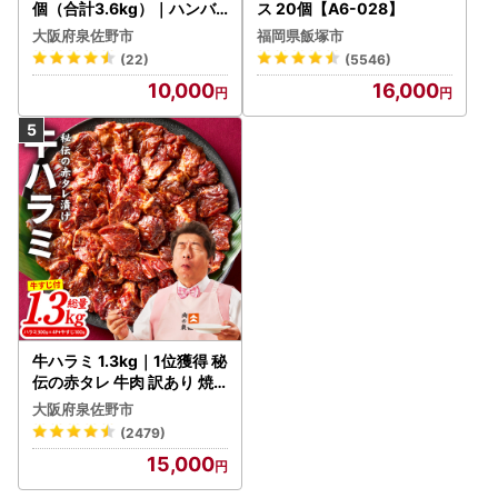
個（合計3.6kg）｜ハンバ
ス 20個【A6-028】
◇◆ワンストップお問い合わせ先・送付先◇◆
ーグ 訳あり 黒毛和牛×なに
大阪府泉佐野市
福岡県飯塚市
わポーク
シフトプラス佐賀営業所
(22)
(5546)
新富町ふるさと納税サポート室
10,000
16,000
TEL：0955-53-8488
平日：9:00～18:00（※土日祝日・年末年始は休みとなりま
す）
〒847-8555 佐賀県唐津市鏡 北牟田4337-1
新富町ふるさと納税ワンストップ受付センター 行
－ご郵送いただくもの－
(1)ワンストップ特例申請書
(2)ご本人確認書類
マイナンバーカード(顔写真面）・運転免許証・パスポート
などの顔写真付き公的機関発行の写し
牛ハラミ 1.3kg｜1位獲得 秘
(3)個人番号確認書類
伝の赤タレ 牛肉 訳あり 焼
マイナンバーカード(番号記載面)・通知カード・個人番号記
肉 BBQ
大阪府泉佐野市
載あり住民票の写し
(2479)
15,000
－ご提出期限－
2027(令和9)年1月10日必着