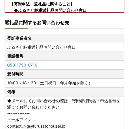
【寄附申込・返礼品に関すること】
◆ふるさと納税返礼品お問い合わせ窓口
TEL：050-1750-0710（受付時間 10:00～18：30(土
返礼品に関するお問い合わせ先
日祝日・年末年始を除く）
Mail：contact_r-g@furusatonouzei.jp
委託事業者名
ふるさと納税返礼品お問い合わせ窓口
【お盆期間中の対応につきまして】
※お盆期間中のお問い合わせ等については、土・日・祝を除
電話番号
くカレンダー通りの対応となります。
050-1750-0710
※出荷自粛期間は、8月8日〜8月16日となっております。
※期間中の寄附申込については、8月17日からの配送日程と
受付時間
なり、配送期間が前後する場合がございます。予めご了承く
10:00～18：30（土日祝日・年末年始を除く）
ださい。
備考
※お盆期間中に配送予定がある返礼品、その他到着日指定が
ある場合は、期間中でも出荷を行います（3営業日以内出
◆メールにてお問い合わせの際は、寄附者様氏名・申込番号を
荷・14日以内出荷・配送指定日のあるもの/お中元対応返礼
添えてお問い合わせください。
品／卵定期便／収穫期間の限られるフルーツなど）
-------------
メールアドレス
contact_r-g@furusatonouzei.jp