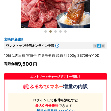
宮崎県新富町
ワンストップ特例オンライン申請
e
ま
自
10日以内出荷 宮崎牛 赤身モモ肉 焼肉 計500g SB706-Y-10D
9,500
寄附金額
エントリー＋チャージでマネー増量！
増量の内訳
ログインして
条件を満たすと
最大0円分獲得
できます！
新規会員登録／ログイン