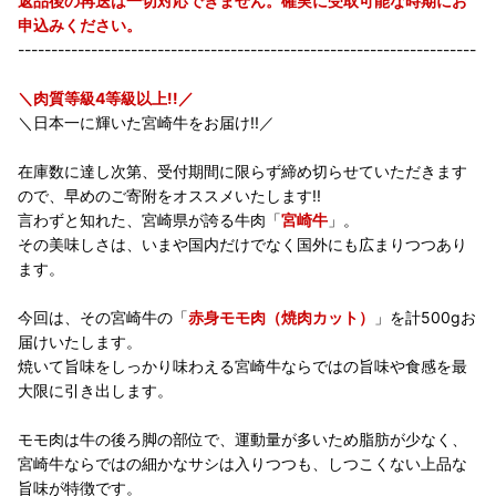
返品後の再送は一切対応できません。確実に受取可能な時期にお
申込みください。
---------------------------------------------------------------------
＼肉質等級4等級以上!!／
＼日本一に輝いた宮崎牛をお届け!!／
在庫数に達し次第、受付期間に限らず締め切らせていただきます
ので、早めのご寄附をオススメいたします!!
言わずと知れた、宮崎県が誇る牛肉「
宮崎牛
」。
その美味しさは、いまや国内だけでなく国外にも広まりつつあり
ます。
今回は、その宮崎牛の「
赤身モモ肉（焼肉カット）
」を計500gお
届けいたします。
焼いて旨味をしっかり味わえる宮崎牛ならではの旨味や食感を最
大限に引き出します。
モモ肉は牛の後ろ脚の部位で、運動量が多いため脂肪が少なく、
宮崎牛ならではの細かなサシは入りつつも、しつこくない上品な
旨味が特徴です。