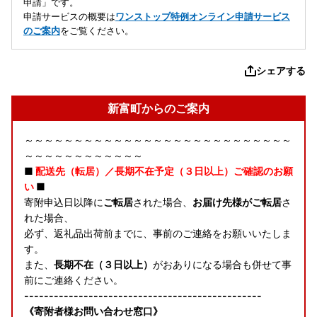
申請」です。
申請サービスの概要は
ワンストップ特例オンライン申請サービス
のご案内
をご覧ください。
シェアする
新富町からのご案内
～～～～～～～～～～～～～～～～～～～～～～～～～～～
～～～～～～～～～～～～
■
配送先（転居）／長期不在予定（３日以上）ご確認のお願
い
■
寄附申込日以降に
ご転居
された場合、
お届け先様がご転居
さ
れた場合、
必ず、返礼品出荷前までに、事前のご連絡をお願いいたしま
す。
また、
長期不在（３日以上）
がおありになる場合も併せて事
前にご連絡ください。
------------------------------------------------
《寄附者様お問い合わせ窓口》