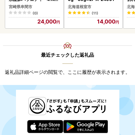
セット_K033-057-2609
0g 
宮崎県串間市
北海道根室市
北海
(0)
(11)
24,000
14,000
最近チェックした返礼品
返礼品詳細ページの閲覧で、ここに履歴が表示されます。