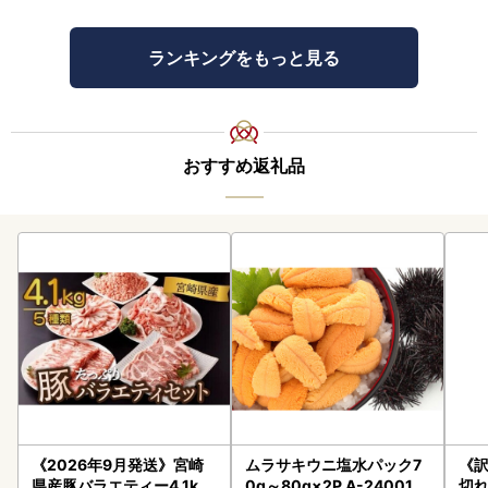
期限までに必要書類をご提出いただけない場合は､ワンスト
ランキングをもっと見る
ップ特例の適用ができませんので、
ご自身で確定申告をお願いいたします｡
■■寄付金受領証明書（確定申告用）年末発送スケジュール
■■
おすすめ返礼品
通常、寄附完了後、２～３週間程度でのお届けとなります
が、
年末のご寄附に関しましては、ワンストップご希望者さまと
の混乱を避けるため、
寄附翌年の1月11日以降に順次発送いたしますこと、何卒ご
了承ください。
《2026年9月発送》宮崎
ムラサキウニ塩水パック7
《
県産豚バラエティー4.1kg
0g～80g×2P A-24001
切れ