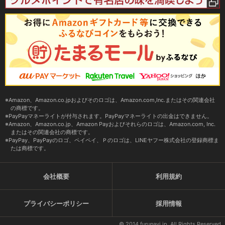
Amazon、Amazon.co.jpおよびそのロゴは、Amazon.com,Inc.またはその関連会社
の商標です。
PayPayマネーライトが付与されます。PayPayマネーライトの出金はできません。
Amazon、Amazon.co.jp、Amazon Payおよびそれらのロゴは、Amazon.com, Inc.
またはその関連会社の商標です。
PayPay、PayPayのロゴ、ペイペイ、Ｐのロゴは、LINEヤフー株式会社の登録商標ま
たは商標です。
会社概要
利用規約
プライバシーポリシー
採用情報
© 2014 furunavi.jp, All Rights Reserved.