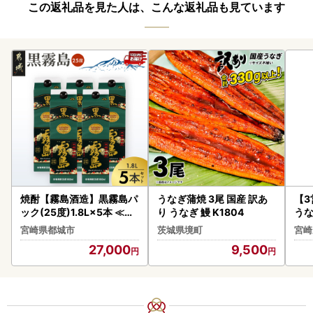
この返礼品を見た人は、こんな返礼品も見ています
焼酎【霧島酒造】黒霧島パ
うなぎ蒲焼 3尾 国産 訳あ
【
ック(25度)1.8L×5本 ≪み
り うなぎ 鰻 K1804
うな
やこんじょ特急便≫ 焼酎
以上
宮崎県都城市
茨城県境町
宮崎
〔27-07-K01P-25-1800
27,000
9,500
-5-Q_99〕_(都城市)