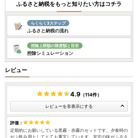
ふるさと納税をもっと知りたい方はコチラ
めご了承ください。
-+-+-+-+-+-+-+-+-+-+-+-+-+-+-+-+-+-+-+-+-+-+-+-+-+
らくらく3ステップ
-+-+-
ふるさと納税の流れ
【寄附金受領証明書・ワンストップ特例申請書について】
控除上限額の限度額と目安
・ご入金確認後約2～3週間程度で特産品とは別に郵送にて
控除シミュレーション
お送りいたします。
-------------------------------------------------
レビュー
ワンストップ特例申請書は、ご寄附の翌年の１月１０日まで
にお送りください。
【送付先】
〒885-0078 宮崎県都城市宮丸町3070-1
4.9
（114件）
都城市ふるさと納税担当 宛
レビューを非表示にする
-------------------------------------------------
▼ふるさと納税 総合窓口「ふるまど」▼
https://furumado.jp/
定期的にお願いしている黒霧・赤霧のセットです。夕食時の
・以下の、ワンストップ特例申請の手続きや受付状況の確認
がぶ飲み用としてとても重宝しています。安定の味がふるさ