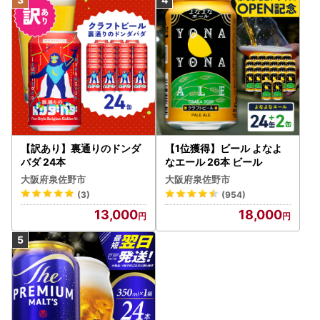
【訳あり】裏通りのドンダ
【1位獲得】ビール よなよ
バダ 24本
なエール 26本 ビール
大阪府泉佐野市
大阪府泉佐野市
(3)
(954)
13,000
18,000