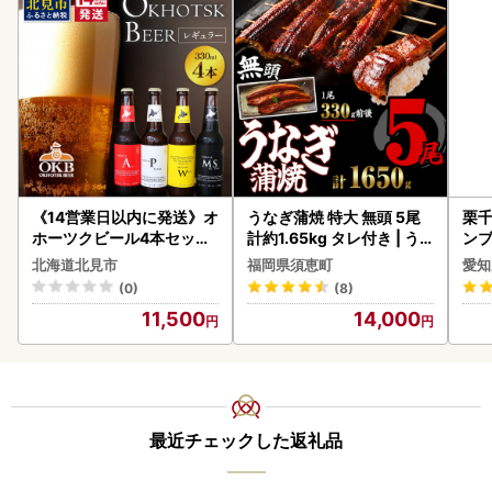
《14営業日以内に発送》オ
うなぎ蒲焼 特大 無頭 5尾
栗千
ホーツクビール4本セット
計約1.65kg タレ付き | う
ンブ
( 飲料 飲み物 お酒 ビール
なぎ蒲焼
デザ
北海道北見市
福岡県須恵町
愛知
クラフトビール 瓶ビール
(0)
(8)
贈答 ギフト 贈り物 お中元
11,500
14,000
御中元 お歳暮 御歳暮 お祝
い プレゼント モルトビー
ル 麦芽100% 熨斗 のし )【
028-0064】
最近チェックした返礼品