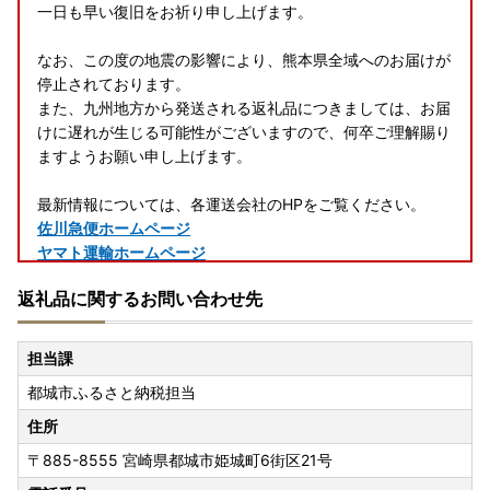
一日も早い復旧をお祈り申し上げます。
なお、この度の地震の影響により、熊本県全域へのお届けが
停止されております。
また、九州地方から発送される返礼品につきましては、お届
けに遅れが生じる可能性がございますので、何卒ご理解賜り
ますようお願い申し上げます。
最新情報については、各運送会社のHPをご覧ください。
佐川急便ホームページ
ヤマト運輸ホームページ
日本郵便 ホームページ
返礼品に関するお問い合わせ先
-+-+-+-+-+-+-+-+-+-+-+-+-+-+-+-+-+-+-+-+-+-+-+-+-+
-+-+-
担当課
都城市ふるさと納税担当
★登録返礼品数 約2200点以上★ あとからセレクト！！
駆け込み寄附でも安心！便利！返礼品選びに迷ったら！あと
住所
からゆっくり選べる【ふるさとギフト】が、登場しました！
〒885-8555
宮崎県都城市姫城町6街区21号
約2200点以上のお礼の品をご用意しておりますので、『忙