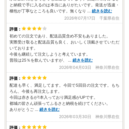
ができます。
と納税で手に入るのは本当にありがたいです。発送が迅速・
♪オンラインワンストップ特例申請
梱包が丁寧なところも良いです。無くなり
...
続きを読む
♪ワンストップ受付確認、受付書ダウンロード
2026年07月17日 千葉県在住
♪ワンストップ申請書ダウンロード
♪ワンストップ変更届ダウンロード
※オンライン申請には、マイナンバーカードとスマートフォ
初めての注文であり、配送品質含め不安もありました。
ン、公的個人認証アプリ「IAM」が必要です。
実際受け取ると配送品質も良く、おいしく頂戴させていただ
いております。
≪お問い合わせ先≫
今後も継続して注文しようと考えています。
都城市 ふるさと納税サポート室
普段は25％を飲んでいますが、
...
続きを読む
TEL：0986-58-7727 （平日9時～18時 ）
2026年04月03日 神奈川県在住
E-mail：support3@furusato-miyakonojo.jp
配達も早く、満足してます。今回で5回目の注文です。もち
ろん、今後も再注文します。
-+-+-+-+-+-+-+-+-+-+-+-+-+-+-+-+-+-+-+-+-+-+-+-+-+
今回は赤きるが1本入っており満足感がUPです。
-+-+-
都城の皆さん頑張ってふるさと納税を続けてください。
ありがとうご
...
続きを読む
【プライバシーポリシー（個人情報保護方針）について】
寄附者様からいただいた個人情報は、都城市が責任をもって
2026年03月30日 神奈川県在住
安全に蓄積・保管し、第三者に譲渡・提供することはござい