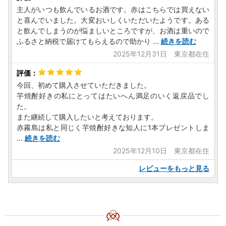
ません。寄附者様からいただいた個人情報は、商品の発送と
主人がいつも飲んでいるお酒です。赤はこちらでは買えない
ご連絡、いただいたふるさと納税の使い道に関する報告、都
と喜んでいました。大変おいしくいただいたようです。ある
城市が主催・出展するふるさと納税関連イベント情報の提
と飲んでしまうのが悩ましいところですが、お酒は重いので
供、都城市のふるさと納税に関する情報提供のため、使用さ
ふるさと納税で届けてもらえるので助かり
...
続きを読む
せていただきます。また、上記の手段としては、電子メール
2025年12月31日 東京都在住
の配信やパンフレット等の郵送をさせていただく場合がござ
います。
御不明な点や、配信・郵送の停止等のご希望がございました
今回、初めて購入させていただきました。
ら、都城市ふるさと納税サポート室
(0986-58-7727、sup
芋焼酎好きの私にとってはたいへん満足のいく返戻品でし
port3@furusato-miyakonojo.jp )
までご連絡ください。
た。
また継続して購入したいと考えております。
赤霧島は私と同じく芋焼酎好きな知人に1本プレゼントしま
...
続きを読む
2025年12月10日 東京都在住
レビューをもっと見る