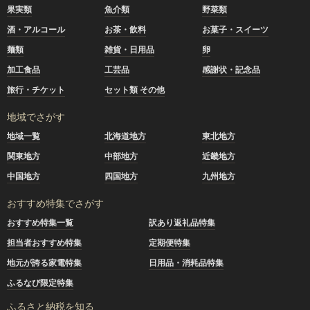
果実類
魚介類
野菜類
酒・アルコール
お茶・飲料
お菓子・スイーツ
麺類
雑貨・日用品
卵
加工食品
工芸品
感謝状・記念品
旅行・チケット
セット類 その他
地域でさがす
地域一覧
北海道地方
東北地方
関東地方
中部地方
近畿地方
中国地方
四国地方
九州地方
おすすめ特集でさがす
おすすめ特集一覧
訳あり返礼品特集
担当者おすすめ特集
定期便特集
地元が誇る家電特集
日用品・消耗品特集
ふるなび限定特集
ふるさと納税を知る