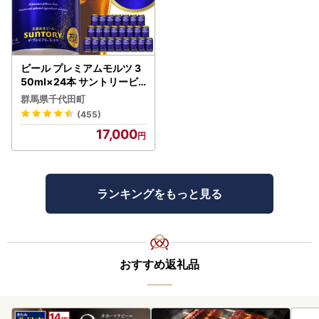
ビール プレミアムモルツ 3
50ml×24本 サントリービ
ール
群馬県千代田町
(455)
17,000
ランキングをもっと見る
おすすめ返礼品