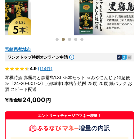
宮崎県都城市
ワンストップ特例オンライン申請
e
ま
自
4.9
(114件)
琴棋詩酒!赤霧島と黒霧島1.8L×5本セット ≪みやこんじょ特急便
≫〔24-20-001-Q〕_(都城市) 本格芋焼酎 25度 20度 紙パック お
酒 スピード配送
24,000
寄附金額
エントリー＋チャージでマネー増量！
増量の内訳