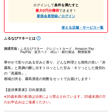
ログインして
条件を満たすと
最大0円分獲得
できます！
新規会員登録／ログイン
使える店舗・サービス一覧
ふるなびマネーとは
決済方法：
ふるなびマネー
クレジットカード
Amazon Pay
PayPay
楽天ペイ
d払い
銀行振込
郵便振替
華やかで彩りのある甘みと香り、どんな料理とも相性の良い『赤
霧島』と黒麹の醸し出すトロッとした甘み・キリっとした後切れ
の『黒霧島』。
都城が誇る、霧島酒造の焼酎をセットでお届けします！
【提供事業者】日向屋酒店
※20歳未満の飲酒は法律により禁止されています。20歳未満の方
のお申込みはご遠慮ください。