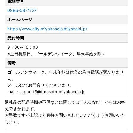
しくて 選ぶ時間がない』という方も、返礼品は欲しい時
電話番号
に、後日ゆっくり選択できます☺
0986-58-7727
今年のふるさと納税として、とりあえずの寄附にも最適な、
ホームページ
あとからセレクトをぜひご利用ください♪
https://www.city.miyakonojo.miyazaki.jp/
-+-+-+-+-+-+-+-+-+-+-+-+-+-+-+-+-+-+-+-+-+-+-+-+-+
受付時間
-+-+-
9：00～18：00
※土日祝祭日、ゴールデンウィーク、年末年始を除く
備考
【お申込とお礼の品のお届けについて】
ゴールデンウィーク、年末年始は休業の為お電話が繋がりませ
・都城市外にお住まいの方で、ご寄附いただいた皆様に都城
ん。
産のお礼の品をお送りします。
メールにてお問合せくださいませ。
・お礼の品は原則、ご入金確認の翌月中に発送を行います
mail：support3@furusato-miyakonojo.jp
が、お品によっては【10日以内にお届け】するものや【お
届け時期を選べる】もの、発送までに時間を要するものがご
返礼品の配送時期や不備などに関しては「ふるなび」からはお答
ざいます。詳細は、各返礼品ページでご確認ください。
えできかねます。
※
ふるなびカタログ
の場合は、
お選びいただいた翌月中
にお
お手数ですが上記より直接お問い合わせいただくようお願いいた
届けいたします。
します。
・寄附者様ご都合による寄附申込のキャンセル、返礼品の変
更・返品、配送先・配送時期の変更はできません。あらかじ