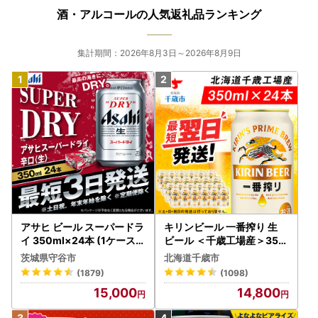
酒・アルコールの人気返礼品ランキング
集計期間：2026年8月3日～2026年8月9日
アサヒ ビール スーパードラ
キリンビール 一番搾り 生
イ 350ml×24本 (1ケース)
ビール ＜千歳工場産＞350
究極の辛口 ＜茨城工場＞ 缶
ml（24本）
茨城県守谷市
北海道千歳市
ビール Asahi superDRY お
(1879)
(1098)
酒
15,000
14,800