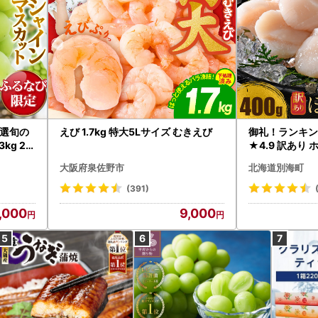
選旬の
えび 1.7kg 特大5Lサイズ むきえび
御礼！ランキン
kg 2
★4.9 訳あり 
B12-
帆立 貝柱 冷凍 
大阪府泉佐野市
北海道別海町
インマス
(391)
,000
9,000