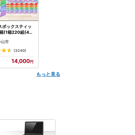
スボックスティッ
箱(1箱220組(44
(5個入り×12セッ
小山市
配送不可地域：離島
】【1256759】
(3240)
14,000
もっと見る