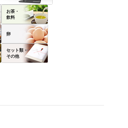
お茶・
飲料
卵
セット類・
その他