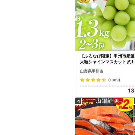
【ふるなび限定】甲州市産厳
大粒シャインマスカット 約1.3
～3房【2026年発送】（MG）
山梨県甲州市
472 FN-Limited-VO シャ
カット フルーツ
(1369)
13