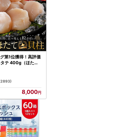
グ第1位獲得！高評価
ホタテ 400g（ほたて
）
(2893)
8,000