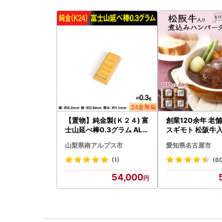
【置物】純金製(Ｋ２４) 富
創業120余年 老
士山延べ棒0.3グラム ALP
スギモト 松阪牛入
BK193
み ハンバーグ 11
山梨県南アルプス市
愛知県名古屋市
惣菜 お取り寄せ 
ンバーグ 冷凍
(1)
(6
54,000