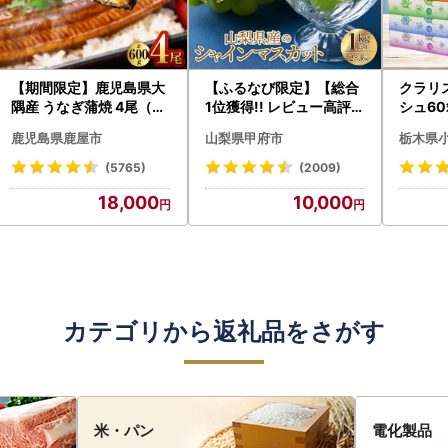
【期間限定】鹿児島県大
【ふるなび限定】【総合
クラリ
隅産 うなぎ蒲焼 4尾（60
1位獲得!! レビュー高評価
シュ60
0g） KN007-004-04-
★】〈2026年度配送分
0枚))
鹿児島県鹿屋市
山梨県甲府市
栃木県
cp18 うなぎ 鰻 魚 惣菜 総
〉山梨県産 シャインマス
ト)【
菜
カット 2～3房（1.0kg以
・沖縄県
(5765)
(2009)
上）シャイン フルーツ F
18,000
10,000
N-Limited-SP
カテゴリから返礼品をさがす
米・パン
電化製品