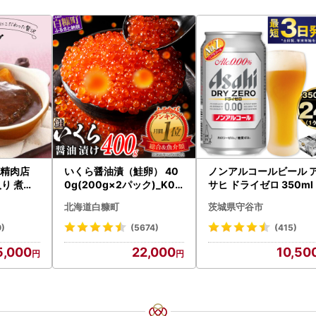
舗精肉店
いくら醤油漬（鮭卵） 40
ノンアルコールビール 
り 煮込
0g(200g×2パック)_K02
サヒ ドライゼロ 350ml 
0g×4枚
2-1676
本 ノンアル ビール asas
北海道白糠町
茨城県守谷市
グルメ ハ
守谷市
0)
(5674)
(415)
5,000
22,000
10,50