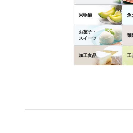
果物類
魚
お菓子・
麺
スイーツ
加工食品
工