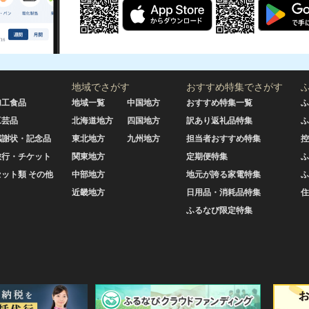
地域でさがす
おすすめ特集でさがす
加工食品
地域一覧
中国地方
おすすめ特集一覧
ふ
工芸品
北海道地方
四国地方
訳あり返礼品特集
ふ
感謝状・記念品
東北地方
九州地方
担当者おすすめ特集
控
旅行・チケット
関東地方
定期便特集
ふ
セット類 その他
中部地方
地元が誇る家電特集
ふ
近畿地方
日用品・消耗品特集
住
ふるなび限定特集