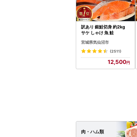
訳あり 銀鮭切身 約2kg
サケ しゃけ 魚 鮭
宮城県気仙沼市
(2511)
12,500
肉・
ハム類