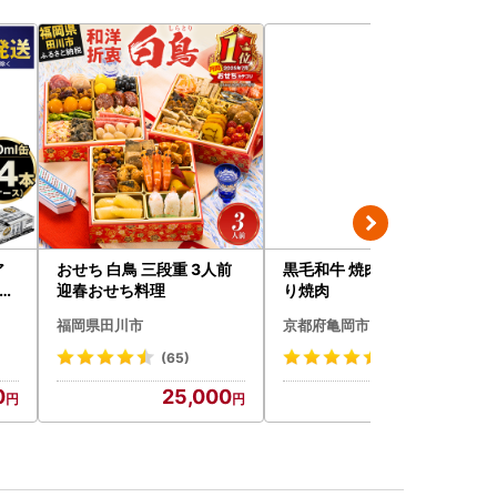
ア
おせち 白鳥 三段重 3人前
黒毛和牛 焼肉用1.2kg 訳あ
24
迎春おせち料理
り焼肉
hi
福岡県田川市
京都府亀岡市
(65)
(79)
0
25,000
40,000