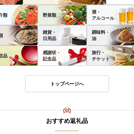
酒・
介類
野菜類
アルコール
雑貨・
調味料・
類
日用品
油
感謝状・
旅行・
芸品
記念品
チケット
トップページへ
おすすめ返礼品