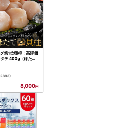
グ第1位獲得！高評価
ホタテ 400g（ほたて
）
(2893)
8,000