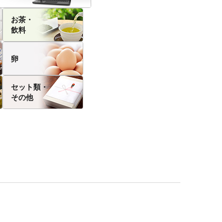
お茶・
飲料
卵
セット類・
その他