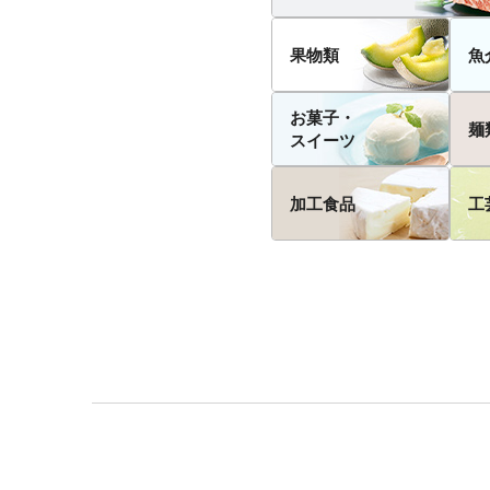
果物類
魚
お菓子・
麺
スイーツ
加工食品
工