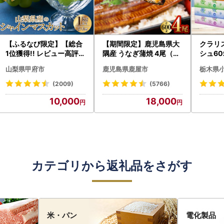
【ふるなび限定】【総合
【期間限定】鹿児島県大
クラリ
1位獲得!! レビュー高評価
隅産 うなぎ蒲焼 4尾（60
シュ60
★】〈2026年度配送分
0g） KN007-004-04-
0枚))
山梨県甲府市
鹿児島県鹿屋市
栃木県
〉山梨県産 シャインマス
cp18 うなぎ 鰻 魚 惣菜 総
ト)【
カット 2～3房（1.0kg以
菜
・沖縄県
(2009)
(5766)
上）シャイン フルーツ F
10,000
18,000
N-Limited-SP
カテゴリから返礼品をさがす
米・パン
電化製品