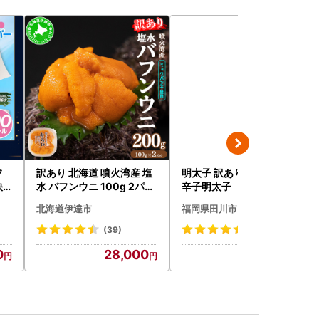
フ
訳あり 北海道 噴火湾産 塩
明太子 訳あり 2kg 無着色
快
水 バフンウニ 100g 2パッ
辛子明太子
ク 計200g 《アフター保証
北海道伊達市
福岡県田川市
付き》うに ウニ 雲丹 海鮮
海の幸 魚介類 ウニ丼 お寿
(39)
(298)
司 濃厚 無添加 産地直送 お
0
28,000
14,000
取り寄せ 山村水産 送料無
料