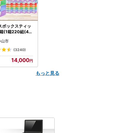
スボックスティッ
箱(1箱220組(44
(5個入り×12セッ
小山市
配送不可地域：離島
】【1256759】
(3240)
14,000
もっと見る