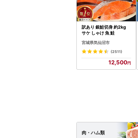
訳あり 銀鮭切身 約2kg
サケ しゃけ 魚 鮭
宮城県気仙沼市
(2511)
12,500
肉・
ハム類