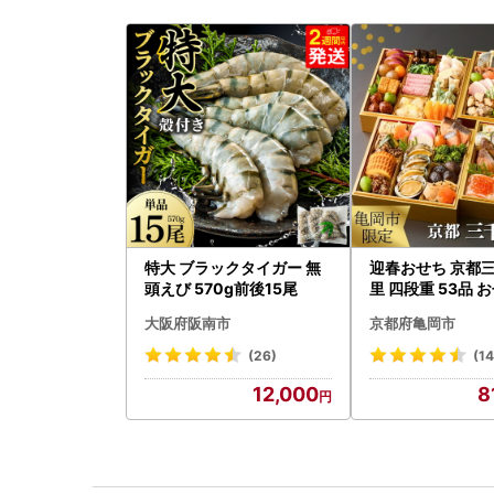
特大 ブラックタイガー 無
迎春おせち 京都
頭えび 570g前後15尾
里 四段重 53品 
2027 先行予約
大阪府阪南市
京都府亀岡市
(26)
(1
12,000
8