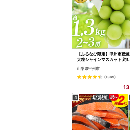
【ふるなび限定】甲州市産厳
大粒シャインマスカット 約1.3
～3房【2026年発送】（MG）
山梨県甲州市
472 FN-Limited-VO シャ
カット フルーツ
(1369)
13