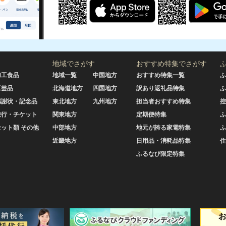
地域でさがす
おすすめ特集でさがす
加工食品
地域一覧
中国地方
おすすめ特集一覧
ふ
工芸品
北海道地方
四国地方
訳あり返礼品特集
ふ
感謝状・記念品
東北地方
九州地方
担当者おすすめ特集
控
旅行・チケット
関東地方
定期便特集
ふ
セット類 その他
中部地方
地元が誇る家電特集
ふ
近畿地方
日用品・消耗品特集
住
ふるなび限定特集