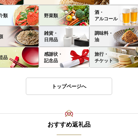
酒・
介類
野菜類
アルコール
雑貨・
調味料・
類
日用品
油
感謝状・
旅行・
芸品
記念品
チケット
トップページへ
おすすめ返礼品