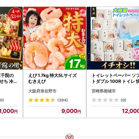
三千院の
えび 1.7kg 特大5Lサイズ
トイレットペーパー ソ
おせち 冷蔵
むきえび
トダブル 100R トイレ 
速〔12-I5-TP100-R〕
大阪府泉佐野市
宮崎県都城市
40)
(394)
(0)
1,000
9,000
12,00