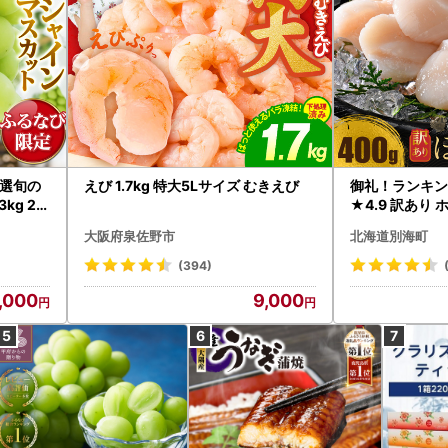
選旬の
えび 1.7kg 特大5Lサイズ むきえび
御礼！ランキン
kg 2
★4.9 訳あり 
B12-
帆立 貝柱 冷凍 
大阪府泉佐野市
北海道別海町
インマス
(394)
,000
9,000