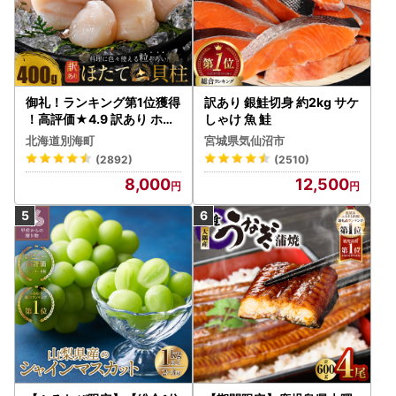
御礼！ランキング第1位獲得
訳あり 銀鮭切身 約2kg サケ
！高評価★4.9 訳あり ホタ
しゃけ 魚 鮭
テ 400g（ほたて 帆立 貝柱
北海道別海町
宮城県気仙沼市
冷凍 ）
(2892)
(2510)
8,000
12,500