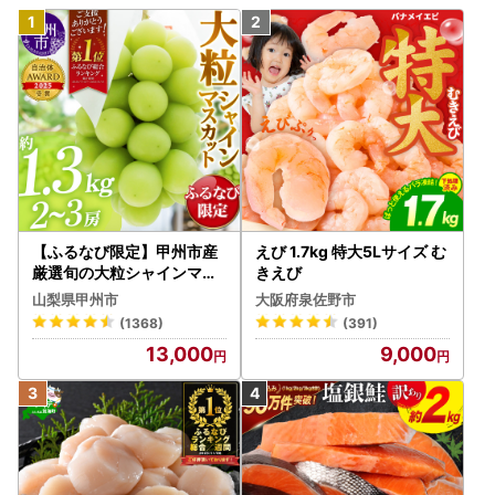
【ふるなび限定】甲州市産
えび 1.7kg 特大5Lサイズ む
厳選旬の大粒シャインマス
きえび
カット 約1.3kg 2～3房【2
山梨県甲州市
大阪府泉佐野市
026年発送】（MG）B12-
(1368)
(391)
472 FN-Limited-VO シャ
13,000
9,000
インマスカット フルーツ