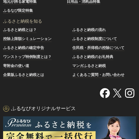
地元が誇る家電特集
日用品・消耗品特集
ふるなび限定特集
ふるさと納税を知る
ふるさと納税とは？
ふるさと納税の流れ
控除上限額シミュレーション
ふるさと納税制度について
ふるさと納税の確定申告
住民税・所得税の控除について
ワンストップ特例制度とは？
ふるさと納税のお礼特典
寄附金の使い道
マンガふるさと納税
企業版ふるさと納税とは
よくあるご質問・お問い合わせ
ふるなびオリジナルサービス