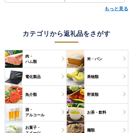
もっと見る
カテゴリから返礼品をさがす
肉・
米・パン
ハム類
電化製品
果物類
魚介類
野菜類
酒・
お茶・
飲料
アルコール
お菓子・
麺類
スイーツ