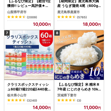
【ふるなび限定】【総合1位
【期間限定】鹿児島県大隅
獲得!! レビュー高評価★】
産 うなぎ蒲焼 4尾（600g
〈2026年度配送分〉山梨
） KN007-004-04-cp18
山梨県甲府市
鹿児島県鹿屋市
県産 シャインマスカット 2
うなぎ 鰻 魚 惣菜 総菜
(2009)
(5765)
～3房（1.0kg以上）シャイ
10,000
18,000
ン フルーツ FN-Limited-S
P
クラリスボックスティッシ
【ふるなび限定】米 精米 R
ュ60箱(1箱220組(440枚))
7年産 にじのきらめき 10kg
(5個入り×12セット)【配送
10月 FN-Limited-PR
栃木県小山市
茨城県下妻市
不可地域：離島・沖縄県】
(3240)
(3)
【1256759】
14,000
11,000