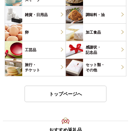
雑貨・
日用品
調味料・
油
卵
加工食品
感謝状・
工芸品
記念品
旅行・
セット類・
チケット
その他
トップページへ
おすすめ返礼品