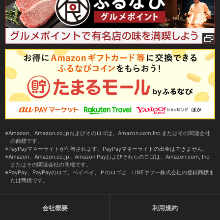
Amazon、Amazon.co.jpおよびそのロゴは、Amazon.com,Inc.またはその関連会社
の商標です。
PayPayマネーライトが付与されます。PayPayマネーライトの出金はできません。
Amazon、Amazon.co.jp、Amazon Payおよびそれらのロゴは、Amazon.com, Inc.
またはその関連会社の商標です。
PayPay、PayPayのロゴ、ペイペイ、Ｐのロゴは、LINEヤフー株式会社の登録商標ま
たは商標です。
会社概要
利用規約