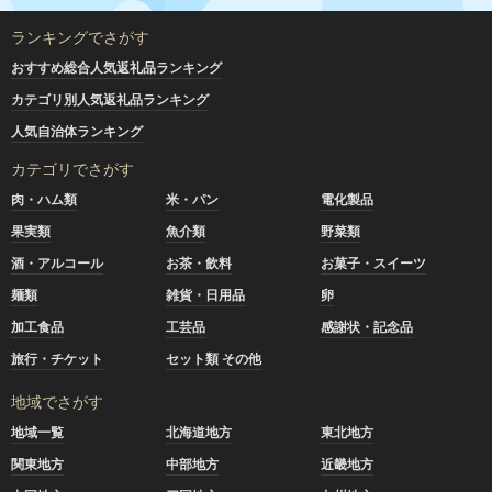
ランキングでさがす
おすすめ総合人気返礼品ランキング
カテゴリ別人気返礼品ランキング
人気自治体ランキング
カテゴリでさがす
肉・ハム類
米・パン
電化製品
果実類
魚介類
野菜類
酒・アルコール
お茶・飲料
お菓子・スイーツ
麺類
雑貨・日用品
卵
加工食品
工芸品
感謝状・記念品
旅行・チケット
セット類 その他
地域でさがす
地域一覧
北海道地方
東北地方
関東地方
中部地方
近畿地方