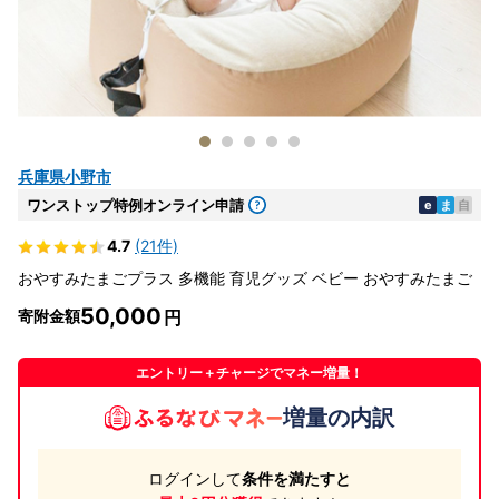
兵庫県小野市
ワンストップ特例オンライン申請
e
ま
自
4.7
(21件)
おやすみたまごプラス 多機能 育児グッズ ベビー おやすみたまご
50,000
寄附金額
エントリー＋チャージでマネー増量！
増量の内訳
ログインして
条件を満たすと