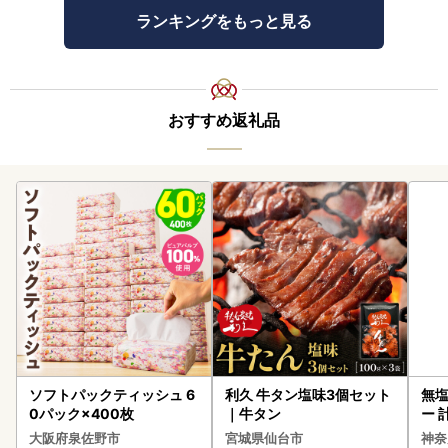
ランキングをもっと見る
おすすめ返礼品
ソフトパックティッシュ 6
利久 牛タン塩味3個セット
無塩
0パック×400枚
｜牛タン
ー 
】
大阪府泉佐野市
宮城県仙台市
神奈