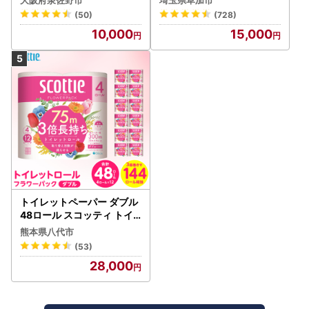
(50)
(728)
10,000
15,000
トイレットペーパー ダブル
48ロール スコッティ トイ
レット
熊本県八代市
(53)
28,000