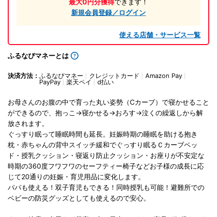
最大0円分獲得
できます！
新規会員登録／ログイン
使える店舗・サービス一覧
ふるなびマネーとは
決済方法：
ふるなびマネー
クレジットカード
Amazon Pay
PayPay
楽天ペイ
d払い
お母さんのお腹の中で育った丸い姿勢（Cカーブ）で寝かせること
ができるので、抱っこ→寝かせる→おろす→泣くの繰返しから解
放されます。
ぐっすり眠って睡眠時間も延長。妊娠時期の睡眠を助ける抱き
枕・赤ちゃんの背中スイッチ緩和でぐっすり眠るＣカーブベッ
ド・授乳クッション・寝返り防止クッション・お座りが不安定な
時期の360度フワフワのセーフティー椅子などお子様の成長に応
じて20通りの妊娠・育児用品に変化します。
パパも使える！双子育児もできる！同時授乳も可能！避難所での
ベビーの防災グッズとしても使えるので安心。