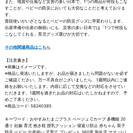
また、地震や台風など災害の多い日本で、1つの商品が何役もこな
すことが、ベビーの防災においても大切なことだと考えておりま
す。
普段使いがいざとなるとベビーの防災グッズに早変わりします。
出産準備や出産の御祝いにも、災害の多い日本では「1つで何役も
こなしてくれる」育児グッズ選びが大切です。
その他関連商品はこちら
【注意書き】
※画像はイメージです。
※検品し発送いたしますが、お品が届きましたら問題がないか必ず
ご確認ください。万一不具合がございましたら、1週間以内にご連
絡をお願いいたします。内容に応じて交換などの対応をさせてい
ただきます。1週間を過ぎたお品の対応はいたしかねますので、予
めご了承ください。
※商品コード: 58240385
キーワード：おやすみたまごプラス ベージュ Cカーブ 多機能 20
通り 妊娠 育児 抱き枕 授乳クッション 寝返り防止 赤ちゃん 双子
防災 ベビー 出産祝い 子育て プレゼント 360度 新生児 ママ パパ