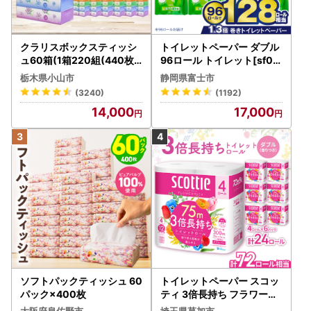
クラリスボックスティッシ
トイレットペーパー ダブル
ュ60箱(1箱220組(440枚))
96ロール トイレット[sf00
(5個入り×12セット)【配送
1-012]
栃木県小山市
静岡県富士市
不可地域：離島・沖縄県】
(3240)
(1192)
【1256759】
14,000
17,000
ソフトパックティッシュ 60
トイレットペーパー スコッ
パック×400枚
ティ 3倍長持ち フラワーパ
ック 4ロール×6P
大阪府泉佐野市
埼玉県草加市