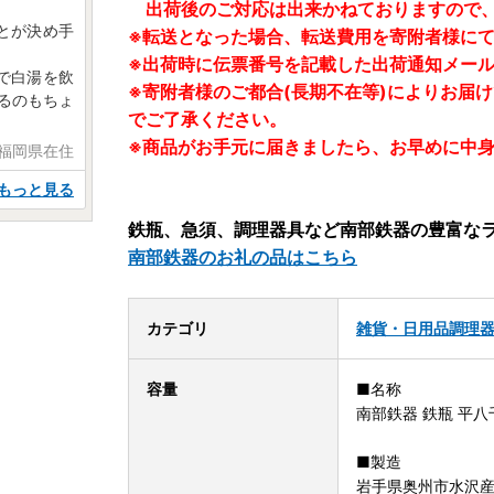
出荷後のご対応は出来かねておりますので、
とが決め手
※転送となった場合、転送費用を寄附者様に
※出荷時に伝票番号を記載した出荷通知メー
で白湯を飲
※寄附者様のご都合(長期不在等)によりお届
せるのもちょ
でご了承ください。
※商品がお手元に届きましたら、お早めに中
 福岡県在住
もっと見る
鉄瓶、急須、調理器具など南部鉄器の豊富な
南部鉄器のお礼の品はこちら
カテゴリ
雑貨・日用品
調理
容量
■名称
南部鉄器 鉄瓶 平八千
■製造
岩手県奥州市水沢産