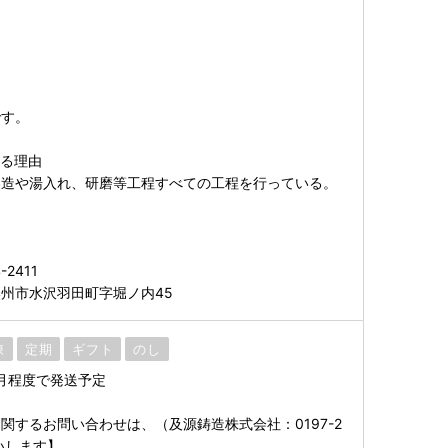
。
です。
する理由
製造や湯入れ、研磨等工程すべての工程を行っている。
2411
州市水沢羽田町字堀ノ内45
凍
定期
ギフト
のし
月程度で発送予定
関するお問い合わせは、（及源鋳造株式会社：0197-2
願いします】