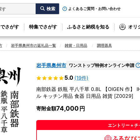
よくあるご質問・お問い合わせ
リでさがす
特集でさがす
ふるさと納税を知る
オリ
方
岩手県奥州市の返礼品一覧
雑貨・日用品
調理器具
岩手県奥州市
ワンストップ特例オンライン申請
5.0
(19件)
南部鉄器 鉄瓶 平八千草 0.8L 【OIGEN 作
ル キッチン用品 食器 日用品 雑貨 [Z0029]
74,000
寄附金額
エントリー＋チ