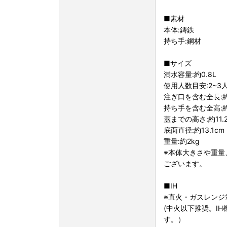
■素材
本体:鋳鉄
持ち手:鋼材
■サイズ
満水容量:約0.8L
使用人数目安:2~3人用
注ぎ口を含む全長:約2
持ち手を含む全高:約1
蓋までの高さ:約11.
底面直径:約13.1cm
重量:約2kg
※本体大きさや重量
ございます。
■IH
※直火・ガスレンジ並び
(中火以下推奨。I
す。）