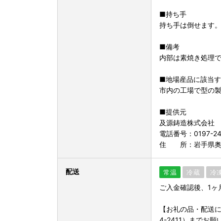
■持ち手
持ち手は倒せます
■備考
内部は素焼き処理
■地場産品に該当
市内の工場で型の
■提供元
及源鋳造株式会社
電話番号：0197-24-
住 所：岩手県奥
配送
常温
冷蔵
冷
ご入金確認後、1ヶ
【お礼の品・配送に
4-2411）までお