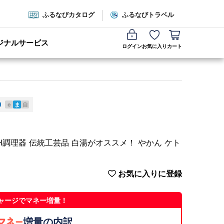
ふるなびカタログ
ふるなびトラベル
ジナルサービス
ログイン
お気に入り
カート
e
ま
自
】 IH調理器 伝統工芸品 白湯がオススメ！ やかん ケト
お気に入りに登録
ャージでマネー増量！
増量の内訳