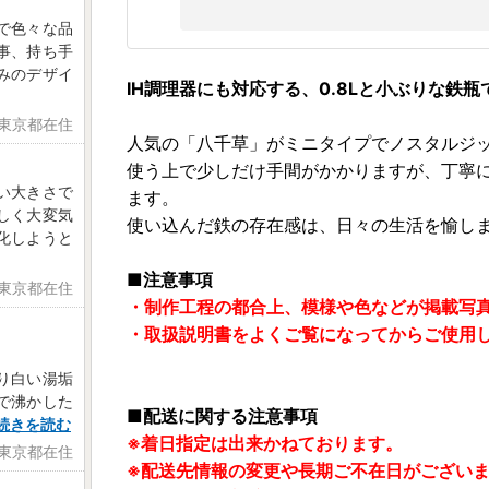
で色々な品
事、持ち手
みのデザイ
IH調理器にも対応する、0.8Lと小ぶりな鉄瓶
 東京都在住
人気の「八千草」がミニタイプでノスタルジ
使う上で少しだけ手間がかかりますが、丁寧
い大きさで
ます。
しく大変気
使い込んだ鉄の存在感は、日々の生活を愉し
化しようと
■注意事項
 東京都在住
・制作工程の都合上、模様や色などが掲載写
・取扱説明書をよくご覧になってからご使用
り白い湯垢
で沸かした
■配送に関する注意事項
続きを読む
※着日指定は出来かねております。
 東京都在住
※配送先情報の変更や長期ご不在日がござい