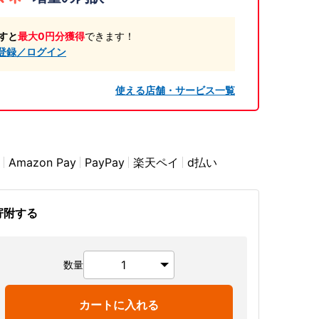
すと
最大0円分獲得
できます！
登録／ログイン
使える店舗・サービス一覧
Amazon Pay
PayPay
楽天ペイ
d払い
寄附する
数量
カートに入れる