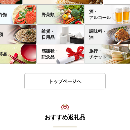
酒・
介類
野菜類
アルコール
雑貨・
調味料・
類
日用品
油
感謝状・
旅行・
芸品
記念品
チケット
トップページへ
おすすめ返礼品