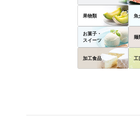
果物類
魚
お菓子・
麺
スイーツ
加工食品
工