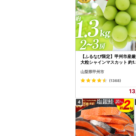
【ふるなび限定】甲州市産厳
大粒シャインマスカット 約1.3
～3房【2026年発送】（MG）
山梨県甲州市
472 FN-Limited-VO シャ
カット フルーツ
(1368)
13