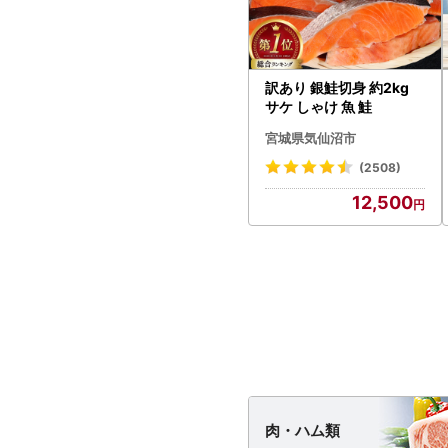
訳あり 銀鮭切身 約2kg
サケ しゃけ 魚 鮭
宮城県気仙沼市
(2508)
12,500
肉・
ハム類