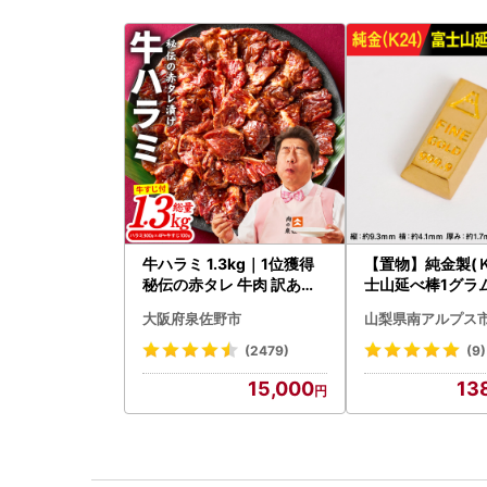
牛ハラミ 1.3kg｜1位獲得
【置物】純金製(Ｋ
秘伝の赤タレ 牛肉 訳あり
士山延べ棒1グラム 
焼肉 BBQ
180
大阪府泉佐野市
山梨県南アルプス
(2479)
(9)
15,000
13