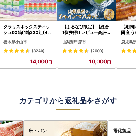
クラリスボックスティッ
【ふるなび限定】【総合
【期間
シュ60箱(1箱220組(44
1位獲得!! レビュー高評価
隅産 う
0枚))(5個入り×12セッ
★】〈2026年度配送分
0g） K
栃木県小山市
山梨県甲府市
鹿児島
ト)【配送不可地域：離島
〉山梨県産 シャインマス
cp18 
・沖縄県】【1256759】
カット 2～3房（1.0kg以
菜
(3240)
(2009)
上）シャイン フルーツ F
14,000
10,000
N-Limited-SP
カテゴリから返礼品をさがす
米・パン
電化製品