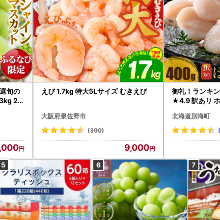
選旬の
えび 1.7kg 特大5Lサイズ むきえび
御礼！ランキン
kg 2
★4.9 訳あり 
B12-
帆立 貝柱 冷凍 
大阪府泉佐野市
北海道別海町
インマス
(390)
,000
9,000