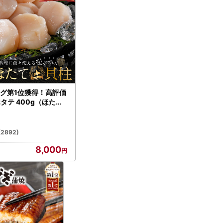
グ第1位獲得！高評価
ホタテ 400g（ほたて
）
(2892)
8,000