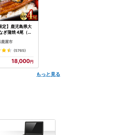
限定】鹿児島県大
なぎ蒲焼 4尾（60
N007-004-04-
県鹿屋市
うなぎ 鰻 魚 惣菜 総
(5765)
18,000
もっと見る