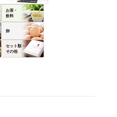
お茶・
飲料
卵
セット類・
その他