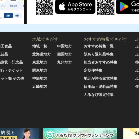
地域でさがす
おすすめ特集でさがす
加工食品
地域一覧
中国地方
おすすめ特集一覧
ふ
工芸品
北海道地方
四国地方
訳あり返礼品特集
ふ
感謝状・記念品
東北地方
九州地方
担当者おすすめ特集
控
旅行・チケット
関東地方
定期便特集
ふ
セット類 その他
中部地方
地元が誇る家電特集
ふ
近畿地方
日用品・消耗品特集
住
ふるなび限定特集