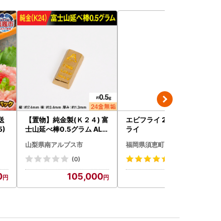
送
【置物】純金製(Ｋ２４) 富
エビフライ 25尾 | エビフ
5)
士山延べ棒0.5グラム ALP
ライ
BK181
山梨県南アルプス市
福岡県須恵町
(0)
(21)
0
105,000
12,000