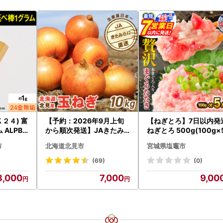
２４) 富
【予約：2026年9月上旬
【ねぎとろ】7日以内発
ALPBK
から順次発送】JAきたみ
ねぎとろ 500g(100g×
らい産 玉ねぎ Lサイズ 10k
市
北海道北見市
宮城県塩竈市
g ( タマネギ たまねぎ 野菜
)【210-0003-2026】
(69)
(0)
8,000
7,000
9,00