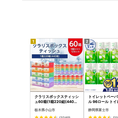
クラリスボックスティッシ
トイレットペーパ
ュ60箱(1箱220組(440枚)
ル 96ロール トイ
)(5個入り×12セット)【配
001-012]
栃木県小山市
静岡県富士市
送不可地域：離島・沖縄県
】【1256759】
(3240)
(11