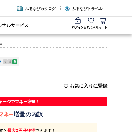
ふるなびカタログ
ふるなびトラベル
ジナルサービス
ログイン
お気に入り
カート
み
e
ま
自
お気に入りに登録
ャージでマネー増量！
増量の内訳
すと
最大0円分獲得
できます！