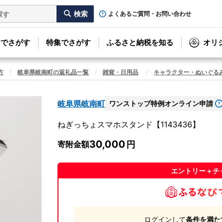
よくあるご質問・お問い合わせ
リでさがす
特集でさがす
ふるさと納税を知る
オリ
方
岐阜県岐南町の返礼品一覧
雑貨・日用品
キャラクター・ぬいぐる
岐阜県岐南町
ワンストップ特例オンライン申請
ねぎっちょスマホスタンド【1143436】
30,000
寄附金額
エントリー＋チ
ログインして
条件を満た