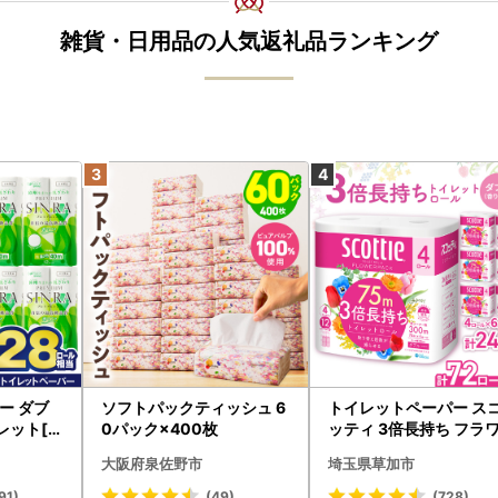
雑貨・日用品の人気返礼品ランキング
ー ダブ
ソフトパックティッシュ 6
トイレットペーパー ス
レット[sf
0パック×400枚
ッティ 3倍長持ち フラ
パック 4ロール×6P
大阪府泉佐野市
埼玉県草加市
91)
(49)
(728)