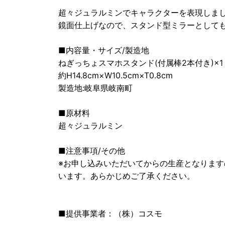
超々ジュラルミンでキャラクターを表現しま
鏡面仕上げなので、スタンド型ミラーとして
■内容量・サイズ/製造地
ねぎっちょスマホスタンド(付属棒2本付き)×1
約H14.8cm×W10.5cm×T0.8cm
製造地:岐阜県岐南町
■原材料
超々ジュラルミン
■注意事項/その他
※お申し込みいただいてからの生産となりま
います。あらかじめご了承ください。
■提供事業者：（株）コスモ