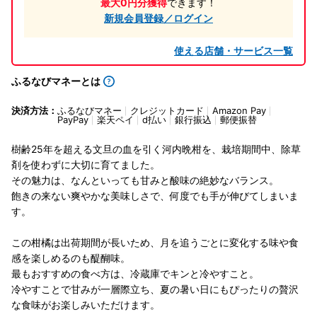
最大0円分獲得
できます！
新規会員登録／ログイン
使える店舗・サービス一覧
ふるなびマネーとは
決済方法：
ふるなびマネー
クレジットカード
Amazon Pay
PayPay
楽天ペイ
d払い
銀行振込
郵便振替
樹齢25年を超える文旦の血を引く河内晩柑を、栽培期間中、除草
剤を使わずに大切に育てました。
その魅力は、なんといっても甘みと酸味の絶妙なバランス。
飽きの来ない爽やかな美味しさで、何度でも手が伸びてしまいま
す。
この柑橘は出荷期間が長いため、月を追うごとに変化する味や食
感を楽しめるのも醍醐味。
最もおすすめの食べ方は、冷蔵庫でキンと冷やすこと。
冷やすことで甘みが一層際立ち、夏の暑い日にもぴったりの贅沢
な食味がお楽しみいただけます。