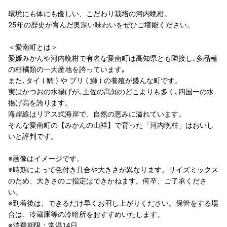
環境にも体にも優しい、こだわり栽培の河内晩柑。
25年の歴史が育んだ奥深い味わいをぜひご堪能ください。
＜愛南町とは＞
愛媛みかんや河内晩柑で有名な愛南町は高知県とも隣接し､多品種
の柑橘類の一大産地を誇っています｡
また､タイ ( 鯛 ) や ブリ ( 鰤 ) の養殖が盛んな町です。
実はかつおの水揚げが､土佐の高知のどこよりも多く､四国一の水
揚げ高を誇ります。
海岸線はリアス式海岸で、自然の恵みに溢れています。
そんな愛南町の【みかんの山祥】で育った「河内晩柑」はおいし
いと評判です。
※画像はイメージです。
※時期によって色付き具合や大きさが異なります。サイズミックス
のため、大きさのご指定はできかねます。何卒、ご了承くださ
い。
※到着後は、できるだけ早くお召し上がりください。保管をする場
合は、冷蔵庫等の冷暗所をおすすめいたします。
※消費期限：常温14日