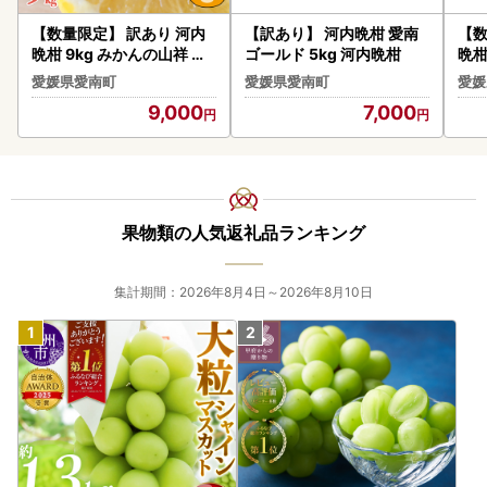
【数量限定】 訳あり 河内
【訳あり】 河内晩柑 愛南
【数
晩柑 9kg みかんの山祥 河
ゴールド 5kg 河内晩柑
晩柑
内晩柑
） 
愛媛県愛南町
愛媛県愛南町
愛媛
9,000
7,000
果物類の人気返礼品ランキング
集計期間：2026年8月4日～2026年8月10日