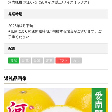
河内晩柑 大玉6kg（2Lサイズ以上/サイズミックス）
発送時期
2026年4月下旬～
※気候により発送開始時期が前後する場合がございます。ご
了承ください。
配送
常温
冷蔵
冷凍
定期
ギフト
のし
返礼品画像