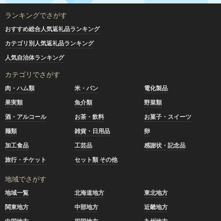
ランキングでさがす
おすすめ総合人気返礼品ランキング
カテゴリ別人気返礼品ランキング
人気自治体ランキング
カテゴリでさがす
肉・ハム類
米・パン
電化製品
果実類
魚介類
野菜類
酒・アルコール
お茶・飲料
お菓子・スイーツ
麺類
雑貨・日用品
卵
加工食品
工芸品
感謝状・記念品
旅行・チケット
セット類 その他
地域でさがす
地域一覧
北海道地方
東北地方
関東地方
中部地方
近畿地方