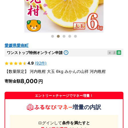
愛媛県愛南町
ワンストップ特例オンライン申請
e
ま
自
4.9
(92件)
【数量限定】 河内晩柑 大玉 6kg みかんの山祥 河内晩柑
8,000
寄附金額
エントリー＋チャージでマネー増量！
増量の内訳
ログインして
条件を満たすと