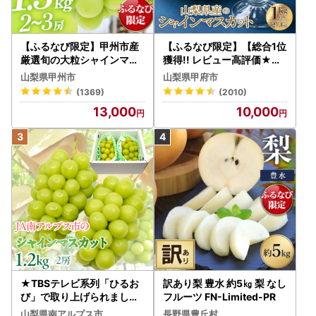
【ふるなび限定】甲州市産
【ふるなび限定】【総合1位
厳選旬の大粒シャインマス
獲得!! レビュー高評価★】
カット 約1.3kg 2～3房【2
〈2026年度配送分〉山梨
山梨県甲州市
山梨県甲府市
026年発送】（MG）B12-
県産 シャインマスカット 2
(1369)
(2010)
472 FN-Limited-VO シャ
～3房（1.0kg以上）シャイ
13,000
10,000
インマスカット フルーツ
ン フルーツ FN-Limited-S
P
★TBSテレビ系列「ひるお
訳あり梨 豊水 約5㎏ 梨 なし
び」で取り上げられました
フルーツ FN-Limited-PR
！★＜2026年発送先行予
山梨県南アルプス市
長野県豊丘村