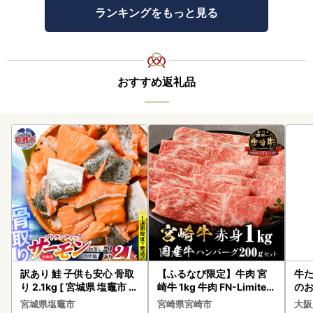
ランキングをもっと見る
おすすめ返礼品
訳あり 鮭 子供も安心 骨取
【ふるなび限定】牛肉 宮
牛た
り 2.1kg [ 宮城県 塩竈市 ]
崎牛 1kg 牛肉 FN-Limited
のお
鮭
-VO
宮城県塩竈市
宮崎県宮崎市
大阪