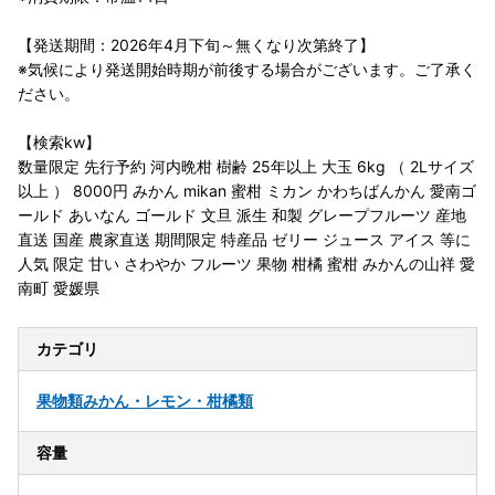
【発送期間：2026年4月下旬～無くなり次第終了】
※気候により発送開始時期が前後する場合がございます。ご了承く
ださい。
【検索kw】
数量限定 先行予約 河内晩柑 樹齢 25年以上 大玉 6kg （ 2Lサイズ
以上 ） 8000円 みかん mikan 蜜柑 ミカン かわちばんかん 愛南ゴ
ールド あいなん ゴールド 文旦 派生 和製 グレープフルーツ 産地
直送 国産 農家直送 期間限定 特産品 ゼリー ジュース アイス 等に
人気 限定 甘い さわやか フルーツ 果物 柑橘 蜜柑 みかんの山祥 愛
南町 愛媛県
カテゴリ
果物類
みかん・レモン・柑橘類
容量