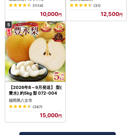
約＞絶品！南アルプス市産
(1114)
(31)
シャインマスカット1.2kg A
10,000
12,500
LPAA003 | 人気 山梨産 高
評価 ランキング おすすめ |
【2026年8～9月発送】 梨(
豊水) 約5kg 梨 072-004
福岡県八女市
(387)
15,000