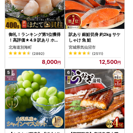
御礼！ランキング第1位獲得
訳あり 銀鮭切身 約2kg サケ
！高評価★4.9 訳あり ホタ
しゃけ 魚 鮭
テ 400g（ほたて 帆立 貝柱
北海道別海町
宮城県気仙沼市
冷凍 ）
(2892)
(2511)
8,000
12,500