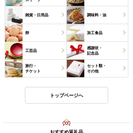
雑貨・
日用品
調味料・
油
卵
加工食品
感謝状・
工芸品
記念品
旅行・
セット類・
チケット
その他
トップページへ
おすすめ返礼品