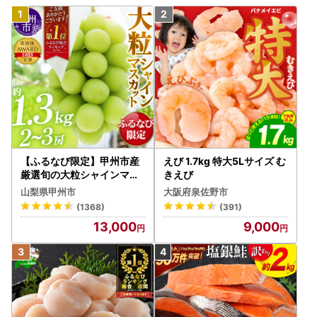
【ふるなび限定】甲州市産
えび 1.7kg 特大5Lサイズ む
厳選旬の大粒シャインマス
きえび
カット 約1.3kg 2～3房【2
山梨県甲州市
大阪府泉佐野市
026年発送】（MG）B12-
(1368)
(391)
472 FN-Limited-VO シャ
13,000
9,000
インマスカット フルーツ