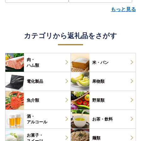
もっと見る
カテゴリから返礼品をさがす
肉・
米・パン
ハム類
電化製品
果物類
魚介類
野菜類
酒・
お茶・
飲料
アルコール
お菓子・
麺類
スイーツ