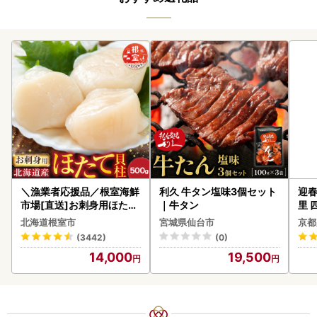
＼漁業者応援品／根室海鮮
利久 牛タン塩味3個セット
迎春
市場[直送]お刺身用ほたて
｜牛タン
里 
貝柱500g A-28002
20
北海道根室市
宮城県仙台市
京都
(3442)
(0)
14,000
19,500