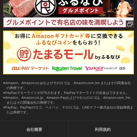
Amazon、Amazon.co.jpおよびそのロゴは、Amazon.com,Inc.またはその関連会社
の商標です。
PayPayマネーライトが付与されます。PayPayマネーライトの出金はできません。
Amazon、Amazon.co.jp、Amazon Payおよびそれらのロゴは、Amazon.com, Inc.
またはその関連会社の商標です。
PayPay、PayPayのロゴ、ペイペイ、Ｐのロゴは、LINEヤフー株式会社の登録商標ま
たは商標です。
会社概要
利用規約