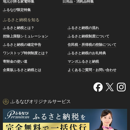
地元が誇る家電特集
日用品・消耗品特集
ふるなび限定特集
ふるさと納税を知る
ふるさと納税とは？
ふるさと納税の流れ
控除上限額シミュレーション
ふるさと納税制度について
ふるさと納税の確定申告
住民税・所得税の控除について
ワンストップ特例制度とは？
ふるさと納税のお礼特典
寄附金の使い道
マンガふるさと納税
企業版ふるさと納税とは
よくあるご質問・お問い合わせ
ふるなびオリジナルサービス