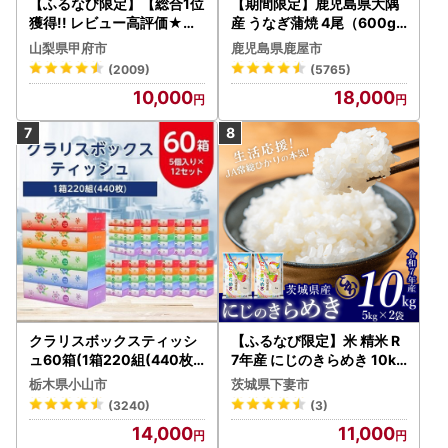
【ふるなび限定】【総合1位
【期間限定】鹿児島県大隅
獲得!! レビュー高評価★】
産 うなぎ蒲焼 4尾（600g
〈2026年度配送分〉山梨
） KN007-004-04-cp18
山梨県甲府市
鹿児島県鹿屋市
県産 シャインマスカット 2
うなぎ 鰻 魚 惣菜 総菜
(2009)
(5765)
～3房（1.0kg以上）シャイ
10,000
18,000
ン フルーツ FN-Limited-S
P
クラリスボックスティッシ
【ふるなび限定】米 精米 R
ュ60箱(1箱220組(440枚))
7年産 にじのきらめき 10kg
(5個入り×12セット)【配送
10月 FN-Limited-PR
栃木県小山市
茨城県下妻市
不可地域：離島・沖縄県】
(3240)
(3)
【1256759】
14,000
11,000