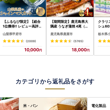
【ふるなび限定】【総合
【期間限定】鹿児島県大
クラリ
1位獲得!! レビュー高評価
隅産 うなぎ蒲焼 4尾（60
シュ60
★】〈2026年度配送分
0g） KN007-004-04-
0枚))
山梨県甲府市
鹿児島県鹿屋市
栃木県
〉山梨県産 シャインマス
cp18 うなぎ 鰻 魚 惣菜 総
ト)【
カット 2～3房（1.0kg以
菜
・沖縄県
(2009)
(5765)
上）シャイン フルーツ F
10,000
18,000
N-Limited-SP
カテゴリから返礼品をさがす
米・パン
電化製品