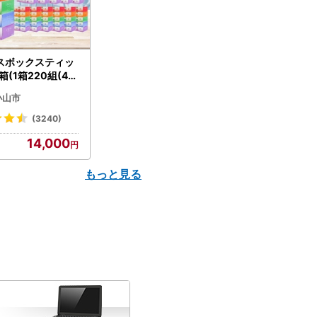
スボックスティッ
箱(1箱220組(44
(5個入り×12セッ
小山市
配送不可地域：離島
】【1256759】
(3240)
14,000
もっと見る