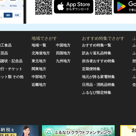
地域でさがす
おすすめ特集でさがす
加工食品
地域一覧
中国地方
おすすめ特集一覧
ふ
工芸品
北海道地方
四国地方
訳あり返礼品特集
ふ
感謝状・記念品
東北地方
九州地方
担当者おすすめ特集
控
旅行・チケット
関東地方
定期便特集
ふ
セット類 その他
中部地方
地元が誇る家電特集
ふ
近畿地方
日用品・消耗品特集
住
ふるなび限定特集