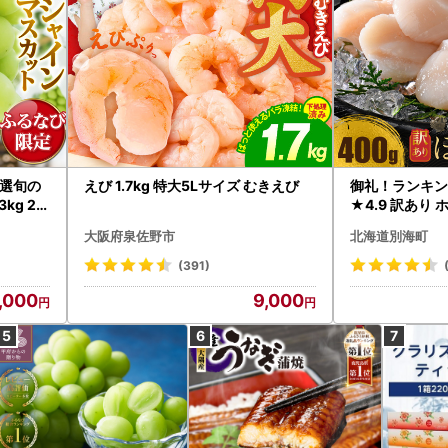
選旬の
えび 1.7kg 特大5Lサイズ むきえび
御礼！ランキン
kg 2
★4.9 訳あり 
B12-
帆立 貝柱 冷凍 
大阪府泉佐野市
北海道別海町
インマス
(391)
,000
9,000