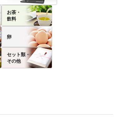
お茶・
飲料
卵
セット類・
その他