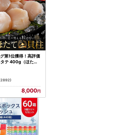
グ第1位獲得！高評価
ホタテ 400g（ほたて
）
(2892)
8,000