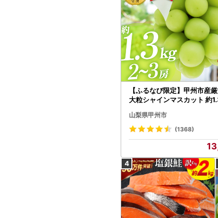
【ふるなび限定】甲州市産厳
大粒シャインマスカット 約1.3
～3房【2026年発送】（MG）
山梨県甲州市
472 FN-Limited-VO シャ
カット フルーツ
(1368)
13