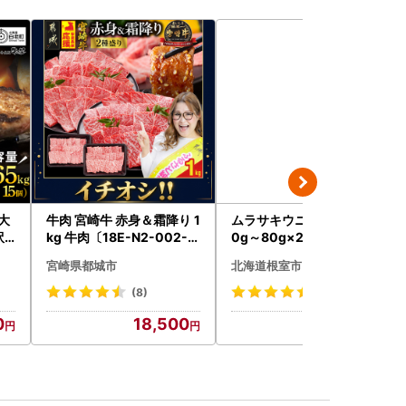
大
牛肉 宮崎牛 赤身＆霜降り 1
ムラサキウニ塩水パック7
訳
kg 牛肉〔18E-N2-002-1
0g～80g×2P A-24001
ンバ
kg-S4A6-CF〕
宮崎県都城市
北海道根室市
AG
(8)
(11)
0
18,500
14,000