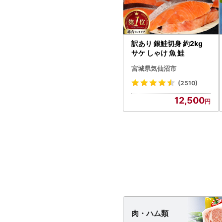
訳あり 銀鮭切身 約2kg
サケ しゃけ 魚 鮭
宮城県気仙沼市
(2510)
12,500
肉・
ハム類