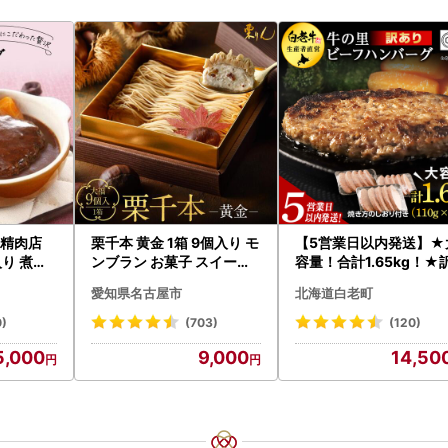
舗精肉店
栗千本 黄金 1箱 9個入り モ
【5営業日以内発送】★
り 煮込
ンブラン お菓子 スイーツ
容量！合計1.65kg！★
0g×4枚
デザート モンブラン 人気
あり・牛の里ビーフハ
愛知県名古屋市
北海道白老町
グルメ ハ
ーグ(110ｇ5枚入）×3 
058
0)
(703)
(120)
5,000
9,000
14,50