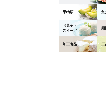
果物類
魚
お菓子・
麺
スイーツ
加工食品
工