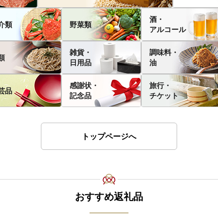
酒・
介類
野菜類
アルコール
雑貨・
調味料・
類
日用品
油
感謝状・
旅行・
芸品
記念品
チケット
トップページへ
おすすめ返礼品