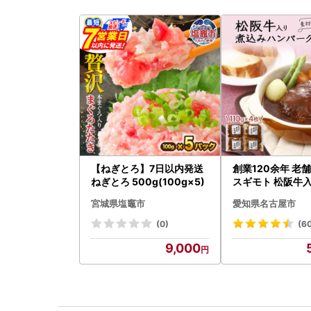
【ねぎとろ】7日以内発送
創業120余年 老
ねぎとろ 500g(100g×5)
スギモト 松阪牛入
み ハンバーグ 11
宮城県塩竈市
愛知県名古屋市
惣菜 お取り寄せ 
ンバーグ 冷凍
(0)
(6
9,000