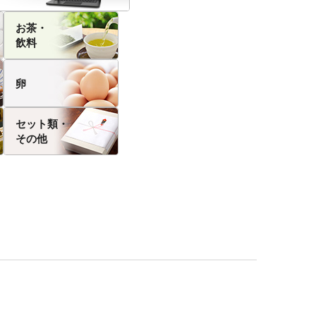
お茶・
飲料
卵
セット類・
その他