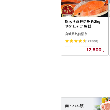
訳あり 銀鮭切身 約2kg
サケ しゃけ 魚 鮭
宮城県気仙沼市
(2508)
12,500
肉・
ハム類