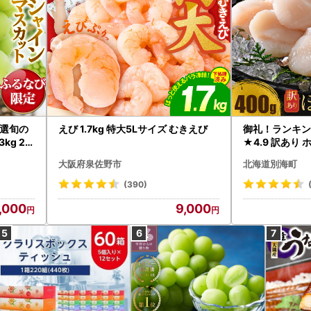
選旬の
えび 1.7kg 特大5Lサイズ むきえび
御礼！ランキン
kg 2
★4.9 訳あり 
B12-
帆立 貝柱 冷凍 
大阪府泉佐野市
北海道別海町
インマス
(390)
,000
9,000