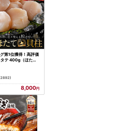
グ第1位獲得！高評価
ホタテ 400g（ほたて
）
(2892)
8,000