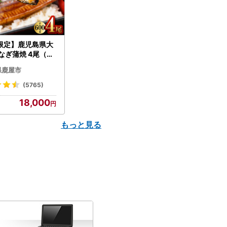
限定】鹿児島県大
なぎ蒲焼 4尾（60
N007-004-04-
県鹿屋市
うなぎ 鰻 魚 惣菜 総
(5765)
18,000
もっと見る