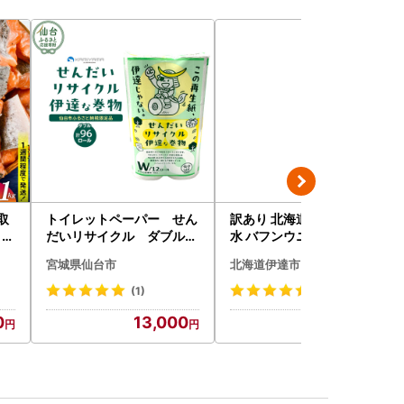
取
トイレットペーパー せん
訳あり 北海道 噴火湾産 塩
 ]
だいリサイクル ダブル9
水 バフンウニ 100g 2パッ
6ロール｜トイレット
ク 計200g 《アフター保証
宮城県仙台市
北海道伊達市
付き》うに ウニ 雲丹 海鮮
海の幸 魚介類 ウニ丼 お寿
(1)
(39)
司 濃厚 無添加 産地直送 お
0
13,000
28,000
取り寄せ 山村水産 送料無
料