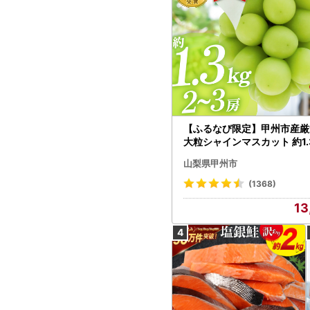
【ふるなび限定】甲州市産厳
大粒シャインマスカット 約1.3
～3房【2026年発送】（MG）
山梨県甲州市
472 FN-Limited-VO シャ
カット フルーツ
(1368)
13