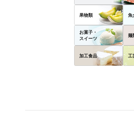
果物類
魚
お菓子・
麺
スイーツ
加工食品
工