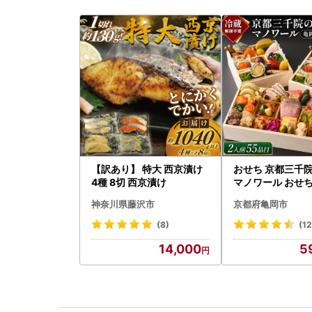
【訳あり】 特大 西京漬け
おせち 京都三千
4種 8切 西京漬け
マノワール おせ
神奈川県藤沢市
京都府亀岡市
(8)
(1
14,000
5