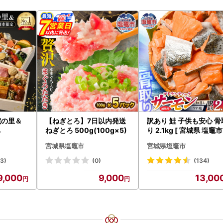
院の里＆
【ねぎとろ】7日以内発送
訳あり 鮭 子供も安心 骨
ち
ねぎとろ 500g(100g×5)
り 2.1kg [ 宮城県 塩竈市
鮭
宮城県塩竈市
宮城県塩竈市
23)
(0)
(134)
9,000
9,000
13,00