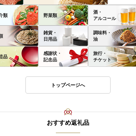
酒・
介類
野菜類
アルコール
雑貨・
調味料・
類
日用品
油
感謝状・
旅行・
芸品
記念品
チケット
トップページへ
おすすめ返礼品