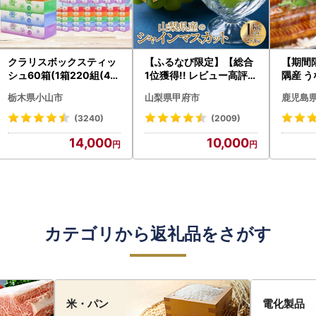
クラリスボックスティッ
【ふるなび限定】【総合
【期間
シュ60箱(1箱220組(44
1位獲得!! レビュー高評価
隅産 う
0枚))(5個入り×12セッ
★】〈2026年度配送分
0g） K
栃木県小山市
山梨県甲府市
鹿児島
ト)【配送不可地域：離島
〉山梨県産 シャインマス
cp18 
・沖縄県】【1256759】
カット 2～3房（1.0kg以
菜
(3240)
(2009)
上）シャイン フルーツ F
14,000
10,000
N-Limited-SP
カテゴリから返礼品をさがす
米・パン
電化製品