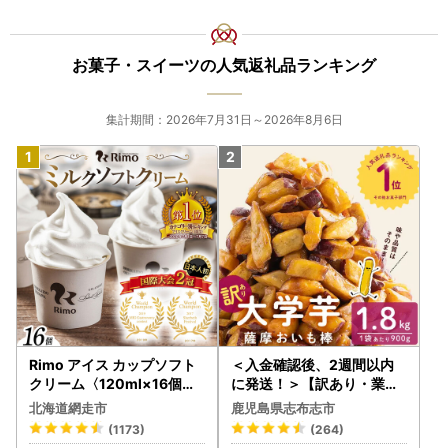
お菓子・スイーツの人気返礼品ランキング
集計期間：2026年7月31日～2026年8月6日
Rimo アイス カップソフト
＜入金確認後、2週間以内
クリーム〈120ml×16個〉
に発送！＞【訳あり・業務
ABA002 | アイス
用】薩摩おいも棒セット 計
北海道網走市
鹿児島県志布志市
1.8kg(900g×2袋) p8-142
(1173)
(264)
-2w