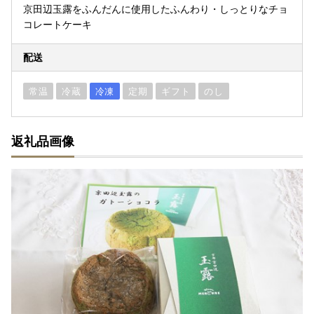
京田辺玉露をふんだんに使用したふんわり・しっとりなチョ
コレートケーキ
配送
常温
冷蔵
冷凍
定期
ギフト
のし
返礼品画像