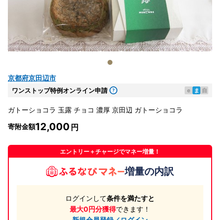
京都府京田辺市
ワンストップ特例オンライン申請
e
ま
自
ガトーショコラ 玉露 チョコ 濃厚 京田辺 ガトーショコラ
12,000
寄附金額
エントリー＋チャージでマネー増量！
増量の内訳
ログインして
条件を満たすと
最大0円分獲得
できます！
新規会員登録／ログイン