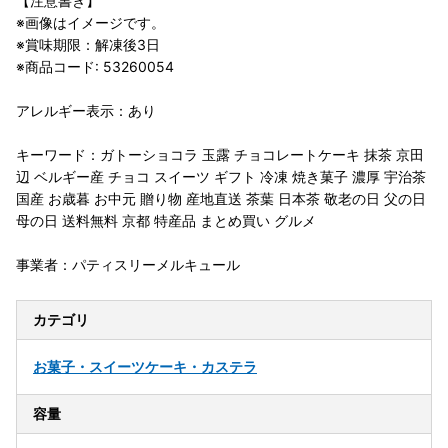
【注意書き】
※画像はイメージです。
※賞味期限：解凍後3日
※商品コード: 53260054
アレルギー表示：あり
キーワード：ガトーショコラ 玉露 チョコレートケーキ 抹茶 京田
辺 ベルギー産 チョコ スイーツ ギフト 冷凍 焼き菓子 濃厚 宇治茶
国産 お歳暮 お中元 贈り物 産地直送 茶葉 日本茶 敬老の日 父の日
母の日 送料無料 京都 特産品 まとめ買い グルメ
事業者：パティスリーメルキュール
カテゴリ
お菓子・スイーツ
ケーキ・カステラ
容量