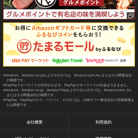
Amazon、Amazon.co.jpおよびそのロゴは、Amazon.com,Inc.またはその関連会社
の商標です。
PayPayマネーライトが付与されます。PayPayマネーライトの出金はできません。
Amazon、Amazon.co.jp、Amazon Payおよびそれらのロゴは、Amazon.com, Inc.
またはその関連会社の商標です。
PayPay、PayPayのロゴ、ペイペイ、Ｐのロゴは、LINEヤフー株式会社の登録商標ま
たは商標です。
会社概要
利用規約