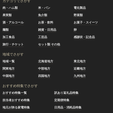
カテゴリでさがす
肉・ハム類
米・パン
電化製品
果実類
魚介類
野菜類
酒・アルコール
お茶・飲料
お菓子・スイーツ
麺類
雑貨・日用品
卵
加工食品
工芸品
感謝状・記念品
旅行・チケット
セット類 その他
地域でさがす
地域一覧
北海道地方
東北地方
関東地方
中部地方
近畿地方
中国地方
四国地方
九州地方
おすすめ特集でさがす
おすすめ特集一覧
訳あり返礼品特集
担当者おすすめ特集
定期便特集
地元が誇る家電特集
日用品・消耗品特集