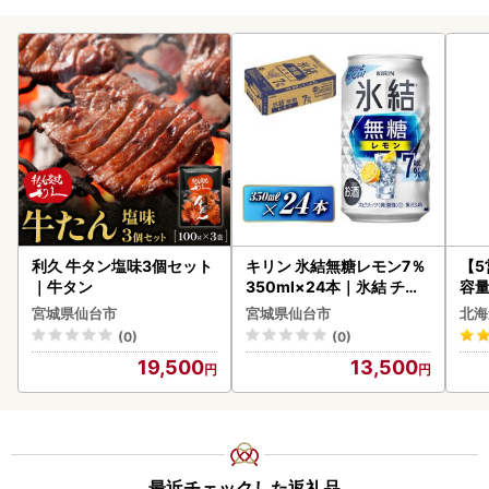
利久 牛タン塩味3個セット
キリン 氷結無糖レモン7％
【
｜牛タン
350ml×24本｜氷結 チュ
容量
ーハイ 仙台市
あ
宮城県仙台市
宮城県仙台市
北海
ーグ
(0)
(0)
05
19,500
13,500
最近チェックした返礼品