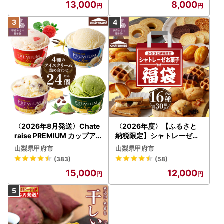
13,000
8,000
〈2026年8月発送〉Chate
〈2026年度〉【ふるさと
raise PREMIUM カップア
納税限定】シャトレーゼ人
イス 詰合せ 4種 24個 アイ
気お菓子勢ぞろい!! お菓子
山梨県甲府市
山梨県甲府市
ス
福箱 シャトレーゼ
(383)
(58)
15,000
12,000