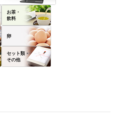
お茶・
飲料
卵
セット類・
その他