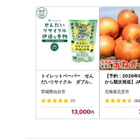
トイレットペーパー せん
【予約：2026年
だいリサイクル ダブル9
から順次発送】J
6ロール｜トイレット
らい産 玉ねぎ Lサ
宮城県仙台市
北海道北見市
g ( タマネギ た
)【210-0003-2
(1)
(6
13,000