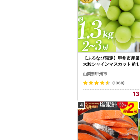
【ふるなび限定】甲州市産厳
大粒シャインマスカット 約1.3
～3房【2026年発送】（MG）
山梨県甲州市
472 FN-Limited-VO シャ
カット フルーツ
(1368)
13