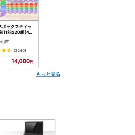
スボックスティッ
箱(1箱220組(44
(5個入り×12セッ
小山市
配送不可地域：離島
】【1256759】
(3240)
14,000
もっと見る