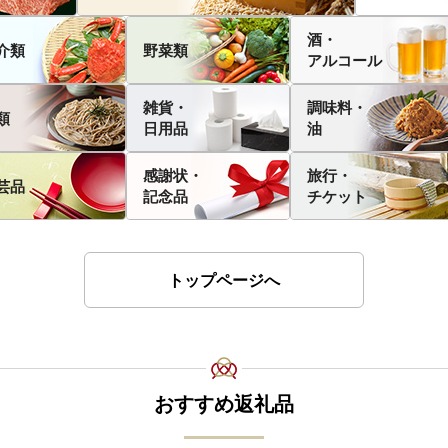
酒・
介類
野菜類
アルコール
雑貨・
調味料・
類
日用品
油
感謝状・
旅行・
芸品
記念品
チケット
トップページへ
おすすめ返礼品