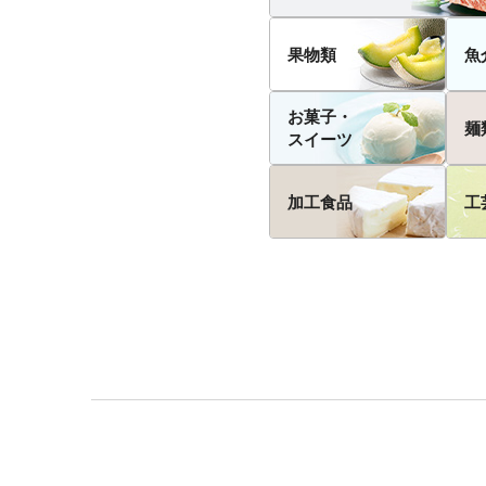
果物類
魚
お菓子・
麺
スイーツ
加工食品
工