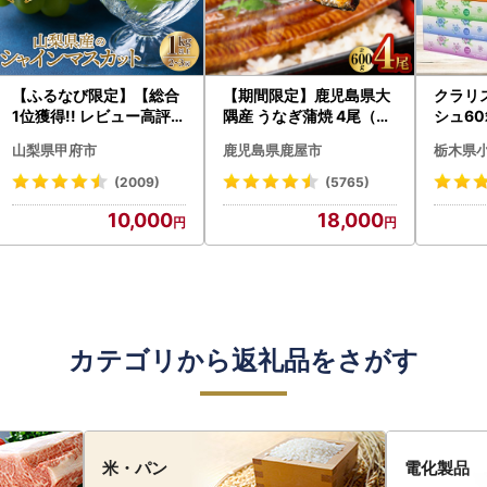
【ふるなび限定】【総合
【期間限定】鹿児島県大
クラリ
1位獲得!! レビュー高評価
隅産 うなぎ蒲焼 4尾（60
シュ60
★】〈2026年度配送分
0g） KN007-004-04-
0枚))
山梨県甲府市
鹿児島県鹿屋市
栃木県
〉山梨県産 シャインマス
cp18 うなぎ 鰻 魚 惣菜 総
ト)【
カット 2～3房（1.0kg以
菜
・沖縄県
(2009)
(5765)
上）シャイン フルーツ F
10,000
18,000
N-Limited-SP
カテゴリから返礼品をさがす
米・パン
電化製品