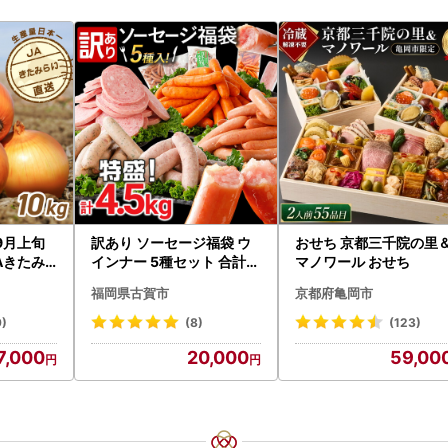
9月上旬
訳あり ソーセージ福袋 ウ
おせち 京都三千院の里
Aきたみ
インナー 5種セット 合計4.
マノワール おせち
イズ 10k
5kg ソーセージ
福岡県古賀市
京都府亀岡市
まねぎ 野菜
026】
9)
(8)
(123)
7,000
20,000
59,00