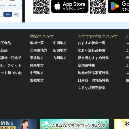
地域でさがす
おすすめ特集でさがす
加工食品
地域一覧
中国地方
おすすめ特集一覧
ふ
工芸品
北海道地方
四国地方
訳あり返礼品特集
ふ
感謝状・記念品
東北地方
九州地方
担当者おすすめ特集
控
旅行・チケット
関東地方
定期便特集
ふ
セット類 その他
中部地方
地元が誇る家電特集
ふ
近畿地方
日用品・消耗品特集
住
ふるなび限定特集