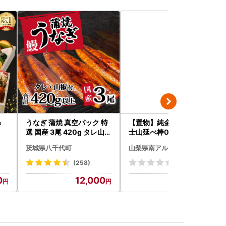
＆
うなぎ 蒲焼 真空パック 特
【置物】純金製(Ｋ２４) 富
選 国産 3尾 420g タレ山椒
士山延べ棒0.5グラム ALP
付き うな重 ひつまぶし 訳
BK181
茨城県八千代町
山梨県南アルプス市
あり 茨城 ウナギ 鰻 個包装
人気 美味しい 小分け 八千
(258)
(0)
代町
0
12,000
105,000