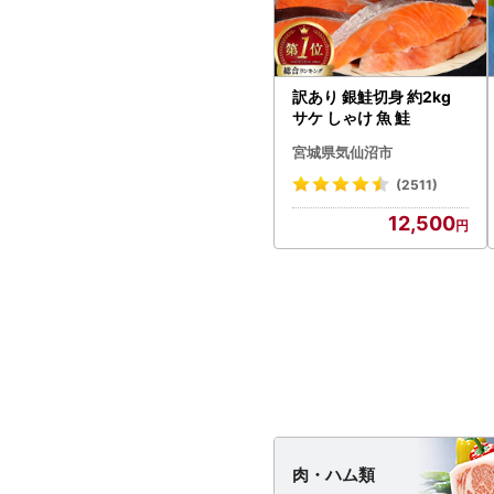
訳あり 銀鮭切身 約2kg
サケ しゃけ 魚 鮭
宮城県気仙沼市
(2511)
12,500
肉・
ハム類