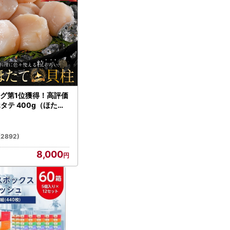
グ第1位獲得！高評価
ホタテ 400g（ほたて
）
(2892)
8,000