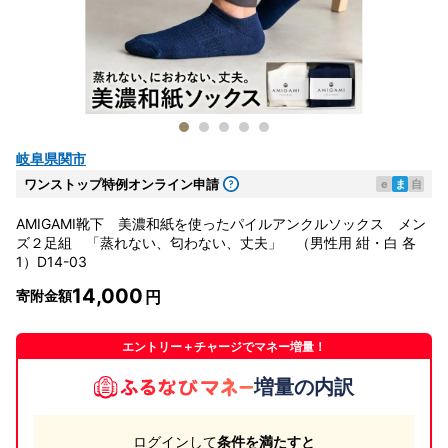
岐阜県関市
ワンストップ特例オンライン申請
e
ま
自
AMIGAMI靴下 美濃和紙を使ったパイルアンクルソックス メン
ズ２足組 「蒸れない、匂わない、丈夫」 （男性用 紺・白 各
1）D14-03
14,000
寄附金額
エントリー＋チャージでマネー増量！
増量の内訳
ログインして
条件を満たすと