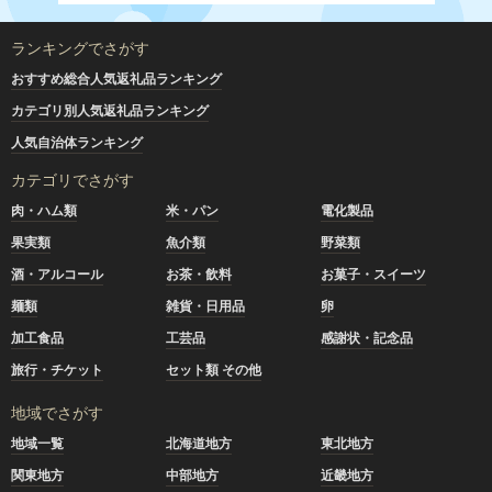
ランキングでさがす
おすすめ総合人気返礼品ランキング
カテゴリ別人気返礼品ランキング
人気自治体ランキング
カテゴリでさがす
肉・ハム類
米・パン
電化製品
果実類
魚介類
野菜類
酒・アルコール
お茶・飲料
お菓子・スイーツ
麺類
雑貨・日用品
卵
加工食品
工芸品
感謝状・記念品
旅行・チケット
セット類 その他
地域でさがす
地域一覧
北海道地方
東北地方
関東地方
中部地方
近畿地方