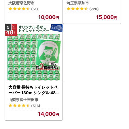
ック 4ロール×6P
大阪府泉佐野市
埼玉県草加市
(51)
(728)
10,000
15,000
大容量 長持ちトイレットペ
ーパー 130m シングル 48R
芯なし 3倍巻 トイレット
山梨県富士吉田市
(516)
14,000