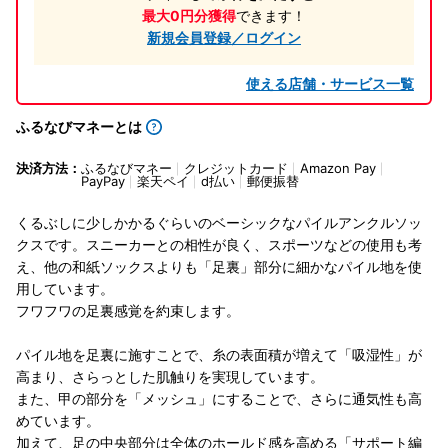
最大0円分獲得
できます！
新規会員登録／ログイン
使える店舗・サービス一覧
ふるなびマネーとは
決済方法：
ふるなびマネー
クレジットカード
Amazon Pay
PayPay
楽天ペイ
d払い
郵便振替
くるぶしに少しかかるぐらいのベーシックなパイルアンクルソッ
クスです。スニーカーとの相性が良く、スポーツなどの使用も考
え、他の和紙ソックスよりも「足裏」部分に細かなパイル地を使
用しています。
フワフワの足裏感覚を約束します。
パイル地を足裏に施すことで、糸の表面積が増えて「吸湿性」が
高まり、さらっとした肌触りを実現しています。
また、甲の部分を「メッシュ」にすることで、さらに通気性も高
めています。
加えて、足の中央部分は全体のホールド感を高める「サポート編