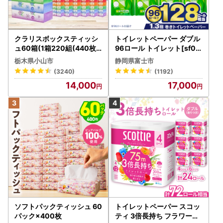
クラリスボックスティッシ
トイレットペーパー ダブル
ュ60箱(1箱220組(440枚))
96ロール トイレット[sf00
(5個入り×12セット)【配送
1-012]
栃木県小山市
静岡県富士市
不可地域：離島・沖縄県】
(3240)
(1192)
【1256759】
14,000
17,000
ソフトパックティッシュ 60
トイレットペーパー スコッ
パック×400枚
ティ 3倍長持ち フラワーパ