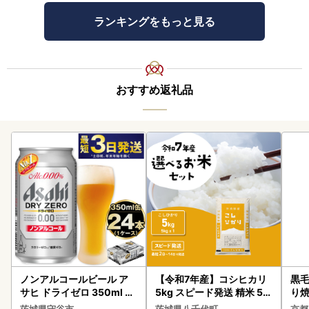
ランキングをもっと見る
おすすめ返礼品
ノンアルコールビール ア
【令和7年産】コシヒカリ
黒毛
サヒ ドライゼロ 350ml 24
5kg スピード発送 精米 5k
り
本 ノンアル ビール asashi
g x 1袋 白米 茨城県 八千代