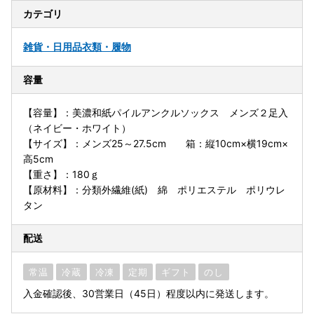
カテゴリ
雑貨・日用品
衣類・履物
容量
【容量】：美濃和紙パイルアンクルソックス メンズ２足入
（ネイビー・ホワイト）
【サイズ】：メンズ25～27.5cm 箱：縦10cm×横19cm×
高5cm
【重さ】：180ｇ
【原材料】：分類外繊維(紙) 綿 ポリエステル ポリウレ
タン
配送
常温
冷蔵
冷凍
定期
ギフト
のし
入金確認後、30営業日（45日）程度以内に発送します。