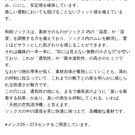
み」ににし、安定感を確保しています。
激しい運動においても脱げることないフィット感を備えていま
す。
和紙ソックスは、素材そのものがソックス 内の「温度」や「湿
度」を調整する力を備えており、ソックス内のムレを解消し、驚
くほどサラッとした肌ざわりを感じることができます。
それは繊維の一本一本に、“目には見えない無数の小さな穴”が空い
ており、これが「通気性」や「吸水速乾性」の高さのヒミツで
す。
なおかつ熱伝導率が低く、素材自体が蓄熱しにくいことも、蒸れ
の抑制に役立っていて、これまでの靴下との差を明らかに感じら
れる快適さが魅力です。
この穴には、通気性の他にも、まるで備長炭のように「臭いを吸
着する効果」があり、臭いの発生を抑制してくれる、いわば、
「天然の空気清浄機」と言えます。
ソックスの中の環境を常に快適に保つ上で、高機能な素材です。
※メンズ25～27.5センチをご用意しています。