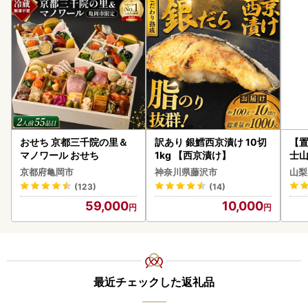
おせち 京都三千院の里＆
訳あり 銀鱈西京漬け 10切
【置
マノワール おせち
1kg 【西京漬け】
士山
BK1
京都府亀岡市
神奈川県藤沢市
山梨
(123)
(14)
59,000
10,000
最近チェックした返礼品