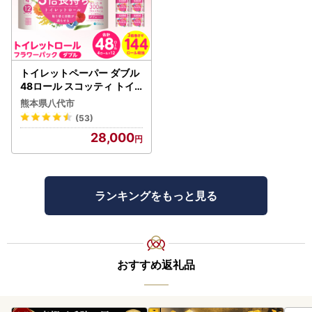
トイレットペーパー ダブル
48ロール スコッティ トイ
レット
熊本県八代市
(53)
28,000
ランキングをもっと見る
おすすめ返礼品