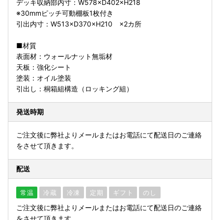
デッキ収納部内寸：W578×D402×H218
※30mmピッチ可動棚板1枚付き
引出内寸：W513×D370×H210 ×2カ所
■材質
表面材：ウォールナット無垢材
天板：強化シート
塗装：オイル塗装
引出し：桐箱組構造（ロッキング組）
発送時期
ご注文後に弊社よりメールまたはお電話にて配送日のご連絡
をさせて頂きます。
配送
常温
冷蔵
冷凍
定期
ギフト
のし
ご注文後に弊社よりメールまたはお電話にて配送日のご連絡
をさせて頂きます。