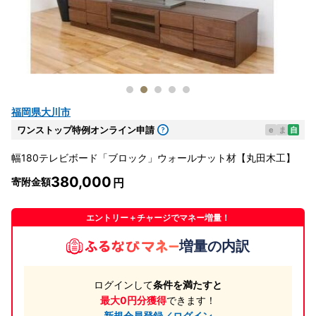
福岡県大川市
ワンストップ特例オンライン申請
e
ま
自
幅180テレビボード「ブロック」ウォールナット材【丸田木工】
380,000
寄附金額
エントリー＋チャージでマネー増量！
増量の内訳
ログインして
条件を満たすと
最大0円分獲得
できます！
新規会員登録／ログイン