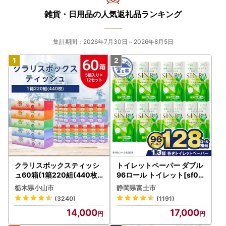
雑貨・日用品の人気返礼品ランキング
集計期間：2026年7月30日～2026年8月5日
クラリスボックスティッシ
トイレットペーパー ダブル
ュ60箱(1箱220組(440枚))
96ロール トイレット[sf00
(5個入り×12セット)【配送
1-012]
栃木県小山市
静岡県富士市
不可地域：離島・沖縄県】
(3240)
(1191)
【1256759】
14,000
17,000