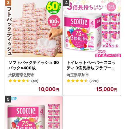
ソフトパックティッシュ 60
トイレットペーパー スコッ
パック×400枚
ティ 3倍長持ち フラワーパ
ック 4ロール×6P
大阪府泉佐野市
埼玉県草加市
(49)
(728)
10,000
15,000