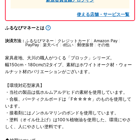
使える店舗・サービス一覧
ふるなびマネーとは
決済方法：
ふるなびマネー
クレジットカード
Amazon Pay
PayPay
楽天ペイ
d払い
郵便振替
その他
家具産地、大川の職人がつくる「ブロック」シリーズ。
幅150cm・180cmの2タイプ、素材はホワイトオーク材・ウォー
ルナット材のバリエーションがございます。
【環境対応型家具】
・当社の製品は低ホルムアルデヒドの素材を使用しています。
・合板、パーティクルボードは「F☆☆☆☆」のものを使用して
います。
・接着剤にはノンホルマリンのボンドを使用しています。
・塗料（オイル仕上げ）は100％植物油を使用した、環境にやさ
しく、人にやさしい塗料です。