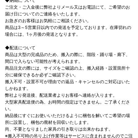
◆納期について
ご注文・ご入金後に弊社よりメール又はお電話にて、ご希望のお
届け日についてのご連絡をいたします。
お急ぎのお客様はお気軽にご相談ください。
商品は3～5営業日以内での発送を予定しております。在庫切れの
場合には、1ヶ月後の発送となります。
◆配送について
商品は大型の完成品のため、搬入の際に、階段・踊り場・廊下、
間口で入らない可能性が考えられます。
商品注文の際には、サイズをご確認の上、搬入経路・設置箇所十
分に確保できるか必ずご確認下さい。
搬入不可・設置不可が理由での返品・キャンセルのご対応はいた
しかねます。
弊社より発送後、配送業者よりお客様へ連絡が入ります。
大型家具配送便の為、お時間の指定はできません。ご了承くださ
い。
納品後にすぐにお使いいただけるように梱包を解いてご希望の場
所に設置し、梱包の廃材を回収いたします。
尚、不要となりました家具の引き取りは出来かねます。
※搬入不可時の吊り上げ作業等はサービスに含まれませんのでご注