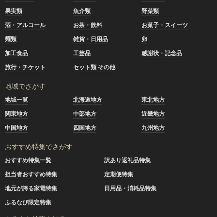
果実類
魚介類
野菜類
酒・アルコール
お茶・飲料
お菓子・スイーツ
麺類
雑貨・日用品
卵
加工食品
工芸品
感謝状・記念品
旅行・チケット
セット類 その他
地域でさがす
地域一覧
北海道地方
東北地方
関東地方
中部地方
近畿地方
中国地方
四国地方
九州地方
おすすめ特集でさがす
おすすめ特集一覧
訳あり返礼品特集
担当者おすすめ特集
定期便特集
地元が誇る家電特集
日用品・消耗品特集
ふるなび限定特集