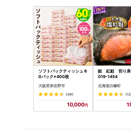
ソフトパックティッシュ 6
鮭 紅鮭 切り身 
0パック×400枚
019-1454
大阪府泉佐野市
北海道白糠町
(49)
(12
10,000
1