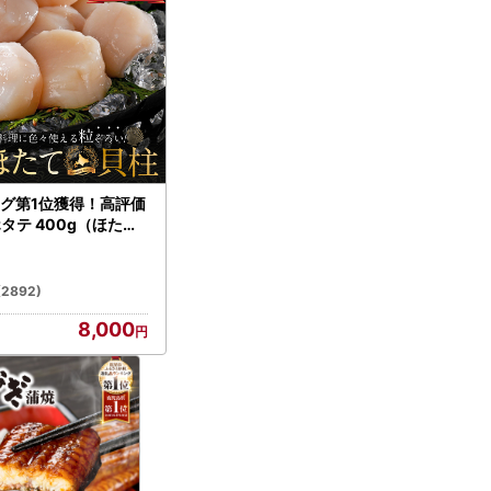
グ第1位獲得！高評価
ホタテ 400g（ほたて
）
(2892)
8,000