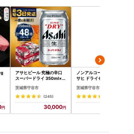
g
アサヒビール 究極の辛口
ノンアルコールビール ア
スーパードライ 350ml×4
サヒ ドライゼロ 350ml 24
8本 ビール
本 ノンアル ビール asashi
茨城県守谷市
茨城県守谷市
守谷市
(245)
(415)
0
30,000
10,500