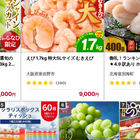
選旬の
えび 1.7kg 特大5Lサイズ むきえび
御礼！ランキン
kg 2
★4.9 訳あり 
B12-
帆立 貝柱 冷凍 
大阪府泉佐野市
北海道別海町
インマス
(390)
,000
9,000