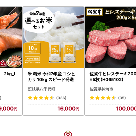
2kg_I
米 精米 令和7年産 コシヒ
佐賀牛ヒレステーキ200
カリ 10kg スピード発送
×5枚 (H065102)
茨城県八千代町
佐賀県神埼市
)
(336)
(35)
9,000
16,000
100,00