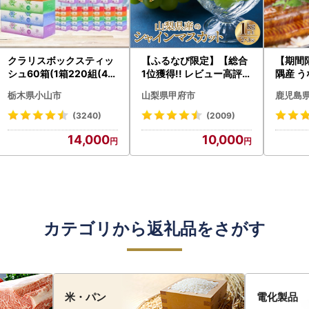
クラリスボックスティッ
【ふるなび限定】【総合
【期間
シュ60箱(1箱220組(44
1位獲得!! レビュー高評価
隅産 う
0枚))(5個入り×12セッ
★】〈2026年度配送分
0g） K
栃木県小山市
山梨県甲府市
鹿児島
ト)【配送不可地域：離島
〉山梨県産 シャインマス
cp18 
・沖縄県】【1256759】
カット 2～3房（1.0kg以
菜
(3240)
(2009)
上）シャイン フルーツ F
14,000
10,000
N-Limited-SP
カテゴリから返礼品をさがす
米・パン
電化製品