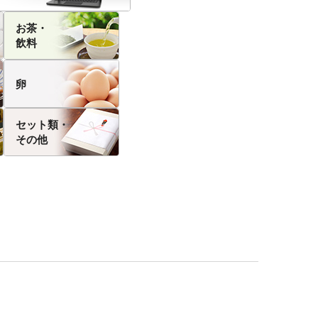
お茶・
飲料
卵
セット類・
その他