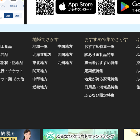
地域でさがす
おすすめ特集でさがす
加工食品
地域一覧
中国地方
おすすめ特集一覧
ふ
工芸品
北海道地方
四国地方
訳あり返礼品特集
ふ
感謝状・記念品
東北地方
九州地方
担当者おすすめ特集
控
旅行・チケット
関東地方
定期便特集
ふ
セット類 その他
中部地方
地元が誇る家電特集
ふ
近畿地方
日用品・消耗品特集
住
ふるなび限定特集