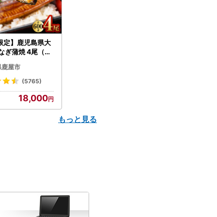
限定】鹿児島県大
なぎ蒲焼 4尾（60
N007-004-04-
県鹿屋市
うなぎ 鰻 魚 惣菜 総
(5765)
18,000
もっと見る