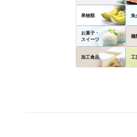
果物類
魚
お菓子・
麺
スイーツ
加工食品
工