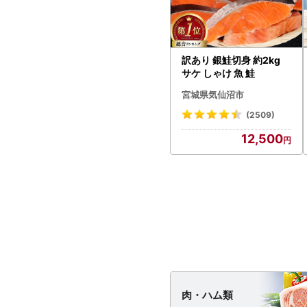
訳あり 銀鮭切身 約2kg
サケ しゃけ 魚 鮭
宮城県気仙沼市
(2509)
12,500
肉・
ハム類