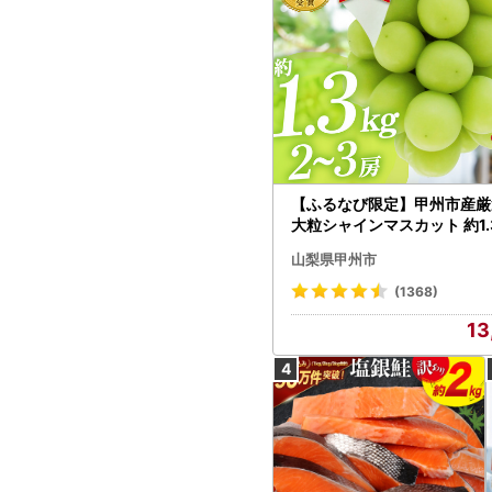
【ふるなび限定】甲州市産厳
大粒シャインマスカット 約1.3
～3房【2026年発送】（MG）
山梨県甲州市
472 FN-Limited-VO シャ
カット フルーツ
(1368)
13