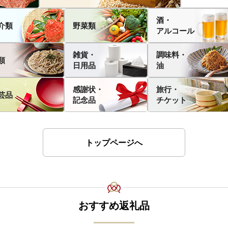
酒・
介類
野菜類
アルコール
雑貨・
調味料・
類
日用品
油
感謝状・
旅行・
芸品
記念品
チケット
トップページへ
おすすめ返礼品