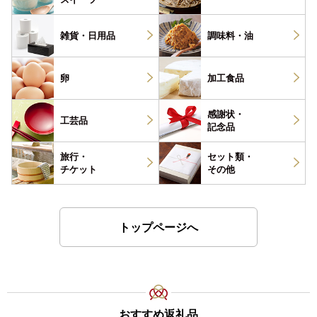
雑貨・
日用品
調味料・
油
卵
加工食品
感謝状・
工芸品
記念品
旅行・
セット類・
チケット
その他
トップページへ
おすすめ返礼品