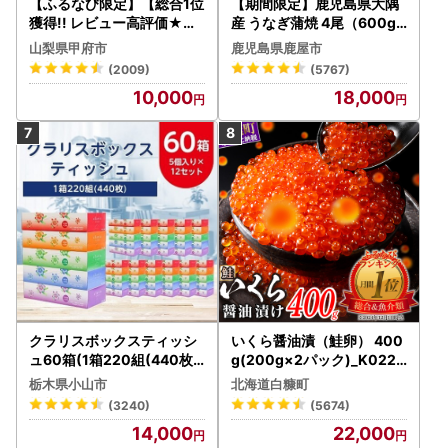
【ふるなび限定】【総合1位
【期間限定】鹿児島県大隅
獲得!! レビュー高評価★】
産 うなぎ蒲焼 4尾（600g
〈2026年度配送分〉山梨
） KN007-004-04-cp18
山梨県甲府市
鹿児島県鹿屋市
県産 シャインマスカット 2
うなぎ 鰻 魚 惣菜 総菜
(2009)
(5767)
～3房（1.0kg以上）シャイ
10,000
18,000
ン フルーツ FN-Limited-S
P
クラリスボックスティッシ
いくら醤油漬（鮭卵） 400
ュ60箱(1箱220組(440枚))
g(200g×2パック)_K022-
(5個入り×12セット)【配送
1676
栃木県小山市
北海道白糠町
不可地域：離島・沖縄県】
(3240)
(5674)
【1256759】
14,000
22,000