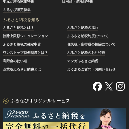
地元が誇る家電特集
日用品・消耗品特集
ふるなび限定特集
ふるさと納税を知る
ふるさと納税とは？
ふるさと納税の流れ
控除上限額シミュレーション
ふるさと納税制度について
ふるさと納税の確定申告
住民税・所得税の控除について
ワンストップ特例制度とは？
ふるさと納税のお礼特典
寄附金の使い道
マンガふるさと納税
企業版ふるさと納税とは
よくあるご質問・お問い合わせ
ふるなびオリジナルサービス