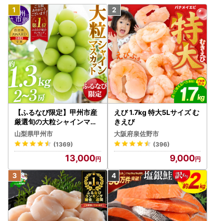
【ふるなび限定】甲州市産
えび 1.7kg 特大5Lサイズ む
厳選旬の大粒シャインマス
きえび
カット 約1.3kg 2～3房【2
山梨県甲州市
大阪府泉佐野市
026年発送】（MG）B12-
(1369)
(396)
472 FN-Limited-VO シャ
13,000
9,000
インマスカット フルーツ