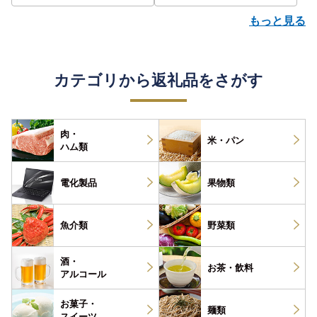
もっと見る
カテゴリから返礼品をさがす
肉・
米・パン
ハム類
電化製品
果物類
魚介類
野菜類
酒・
お茶・
飲料
アルコール
お菓子・
麺類
スイーツ