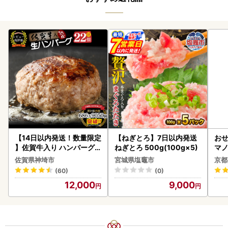
【14日以内発送！数量限定
【ねぎとろ】7日以内発送
おせ
】佐賀牛入り ハンバーグ 2
ねぎとろ 500g(100g×5)
マノ
2個 2.6kg(120g×22個)(H
佐賀県神埼市
宮城県塩竈市
京都
083106)
(60)
(0)
12,000
9,000