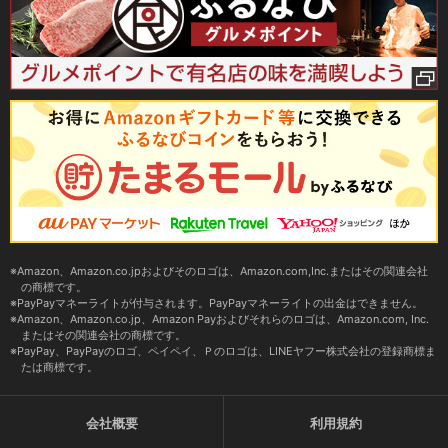
Amazon、Amazon.co.jpおよびそのロゴは、Amazon.com,Inc.またはその関連会社
の商標です。
PayPayマネーライトが付与されます。PayPayマネーライトの出金はできません。
Amazon、Amazon.co.jp、Amazon Payおよびそれらのロゴは、Amazon.com, Inc.
またはその関連会社の商標です。
PayPay、PayPayのロゴ、ペイペイ、Ｐのロゴは、LINEヤフー株式会社の登録商標ま
たは商標です。
会社概要
利用規約