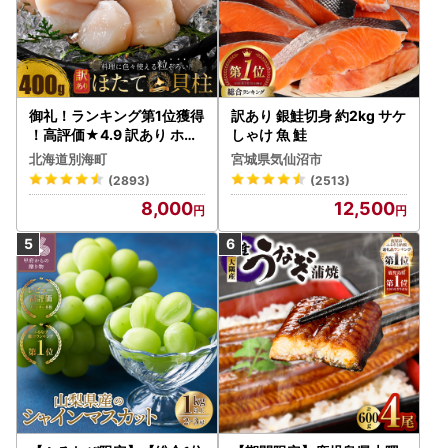
御礼！ランキング第1位獲得
訳あり 銀鮭切身 約2kg サケ
！高評価★4.9 訳あり ホタ
しゃけ 魚 鮭
テ 400g（ほたて 帆立 貝柱
北海道別海町
宮城県気仙沼市
冷凍 ）
(2893)
(2513)
8,000
12,500