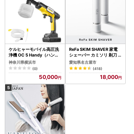
ケルヒャーモバイル高圧洗
ReFa SKIM SHAVER 家電
浄機 OC 5 Handy（ハンデ
シェーバー カミソリ 剃刀
ィジェット） APV0006
シェーバー
神奈川県横浜市
愛知県名古屋市
(0)
(418)
50,000
18,000