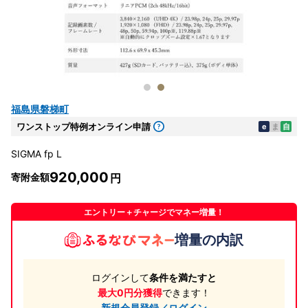
福島県磐梯町
ワンストップ特例オンライン申請
e
ま
自
SIGMA fp L
920,000
寄附金額
エントリー＋チャージでマネー増量！
増量の内訳
ログインして
条件を満たすと
最大0円分獲得
できます！
新規会員登録／ログイン