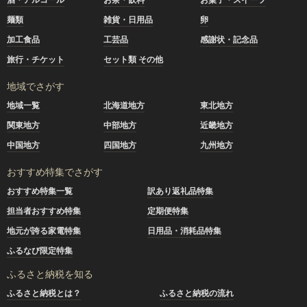
麺類
雑貨・日用品
卵
加工食品
工芸品
感謝状・記念品
旅行・チケット
セット類 その他
地域でさがす
地域一覧
北海道地方
東北地方
関東地方
中部地方
近畿地方
中国地方
四国地方
九州地方
おすすめ特集でさがす
おすすめ特集一覧
訳あり返礼品特集
担当者おすすめ特集
定期便特集
地元が誇る家電特集
日用品・消耗品特集
ふるなび限定特集
ふるさと納税を知る
ふるさと納税とは？
ふるさと納税の流れ