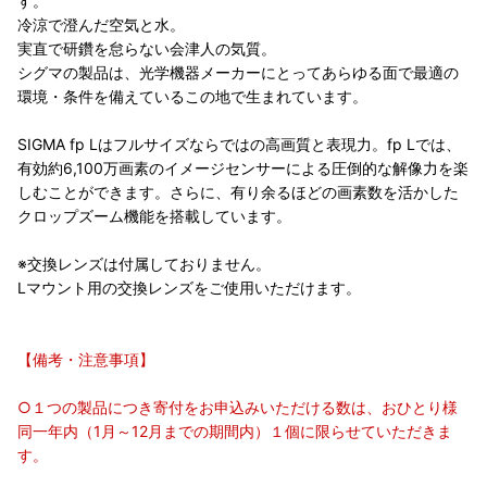
す。
冷涼で澄んだ空気と水。
実直で研鑽を怠らない会津人の気質。
シグマの製品は、光学機器メーカーにとってあらゆる面で最適の
環境・条件を備えているこの地で生まれています。
SIGMA fp Lはフルサイズならではの高画質と表現力。fp Lでは、
有効約6,100万画素のイメージセンサーによる圧倒的な解像力を楽
しむことができます。さらに、有り余るほどの画素数を活かした
クロップズーム機能を搭載しています。
※交換レンズは付属しておりません。
Lマウント用の交換レンズをご使用いただけます。
【備考・注意事項】
○１つの製品につき寄付をお申込みいただける数は、おひとり様
同一年内（1月～12月までの期間内）１個に限らせていただきま
す。