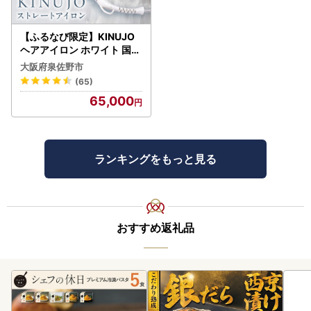
【ふるなび限定】KINUJO
ヘアアイロン ホワイト 国内
製造 FN-Limited-PR
大阪府泉佐野市
(65)
65,000
ランキングをもっと見る
おすすめ返礼品