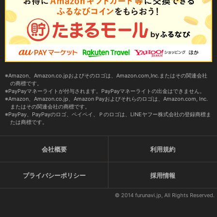
Amazon、Amazon.co.jpおよびそのロゴは、Amazon.com,Inc.またはその関連会社
の商標です。
PayPayマネーライトが付与されます。PayPayマネーライトの出金はできません。
Amazon、Amazon.co.jp、Amazon Payおよびそれらのロゴは、Amazon.com, Inc.
またはその関連会社の商標です。
PayPay、PayPayのロゴ、ペイペイ、Ｐのロゴは、LINEヤフー株式会社の登録商標ま
たは商標です。
会社概要
利用規約
プライバシーポリシー
採用情報
© 2014 furunavi.jp, All Rights Reserved.