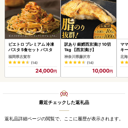
ピエトロ プレミアム 冷凍
訳あり 銀鱈西京漬け 10切
ママ
パスタ 5食セット パスタ
1kg 【西京漬け】
キ
ズ 
福岡県古賀市
神奈川県藤沢市
北海
0
(14)
(14)
24,000
10,000
最近チェックした返礼品
返礼品詳細ページの閲覧で、ここに履歴が表示されます。