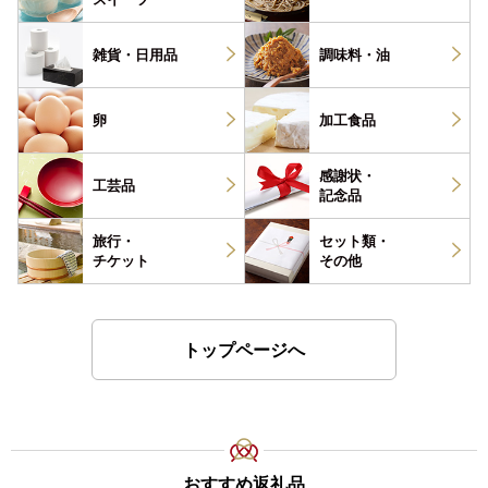
雑貨・
日用品
調味料・
油
卵
加工食品
感謝状・
工芸品
記念品
旅行・
セット類・
チケット
その他
トップページへ
おすすめ返礼品