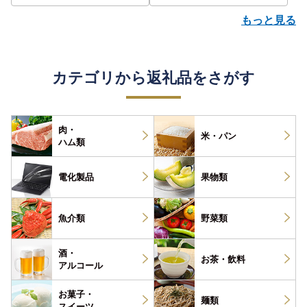
もっと見る
カテゴリから返礼品をさがす
肉・
米・パン
ハム類
電化製品
果物類
魚介類
野菜類
酒・
お茶・
飲料
アルコール
お菓子・
麺類
スイーツ