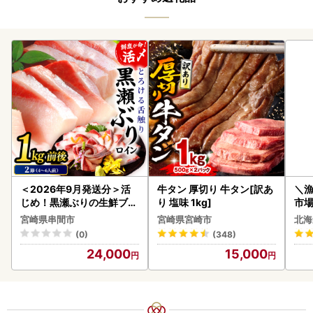
＜2026年9月発送分＞活
牛タン 厚切り 牛タン[訳あ
＼
じめ！黒瀬ぶりの生鮮ブリ
り 塩味 1kg]
市場
ロイン2節（1.0kg前後）_
貝柱
宮崎県串間市
宮崎県宮崎市
北海
K001-012-2609
(0)
(348)
24,000
15,000