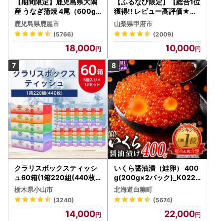
【期間限定】鹿児島県大隅
【ふるなび限定】【総合1位
産 うなぎ蒲焼 4尾（600g
獲得!! レビュー高評価★】
） KN007-004-04-cp18
〈2026年度配送分〉山梨
鹿児島県鹿屋市
山梨県甲府市
うなぎ 鰻 魚 惣菜 総菜
県産 シャインマスカット 2
(5766)
(2009)
～3房（1.0kg以上）シャイ
18,000
10,000
ン フルーツ FN-Limited-S
P
クラリスボックスティッシ
いくら醤油漬（鮭卵） 400
ュ60箱(1箱220組(440枚))
g(200g×2パック)_K022-
(5個入り×12セット)【配送
1676
栃木県小山市
北海道白糠町
不可地域：離島・沖縄県】
(3240)
(5674)
【1256759】
14,000
22,000