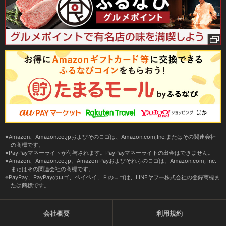
Amazon、Amazon.co.jpおよびそのロゴは、Amazon.com,Inc.またはその関連会社
の商標です。
PayPayマネーライトが付与されます。PayPayマネーライトの出金はできません。
Amazon、Amazon.co.jp、Amazon Payおよびそれらのロゴは、Amazon.com, Inc.
またはその関連会社の商標です。
PayPay、PayPayのロゴ、ペイペイ、Ｐのロゴは、LINEヤフー株式会社の登録商標ま
たは商標です。
会社概要
利用規約