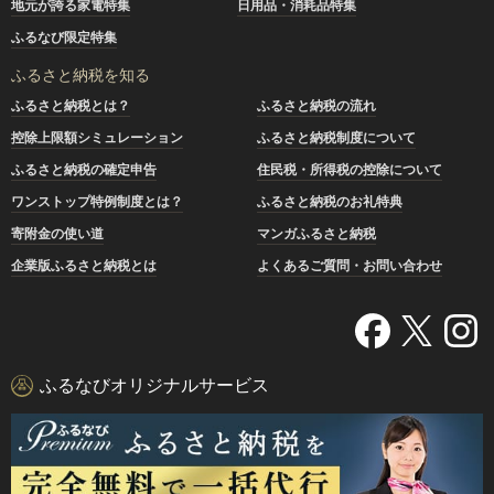
地元が誇る家電特集
日用品・消耗品特集
ふるなび限定特集
ふるさと納税を知る
ふるさと納税とは？
ふるさと納税の流れ
控除上限額シミュレーション
ふるさと納税制度について
ふるさと納税の確定申告
住民税・所得税の控除について
ワンストップ特例制度とは？
ふるさと納税のお礼特典
寄附金の使い道
マンガふるさと納税
企業版ふるさと納税とは
よくあるご質問・お問い合わせ
ふるなびオリジナルサービス