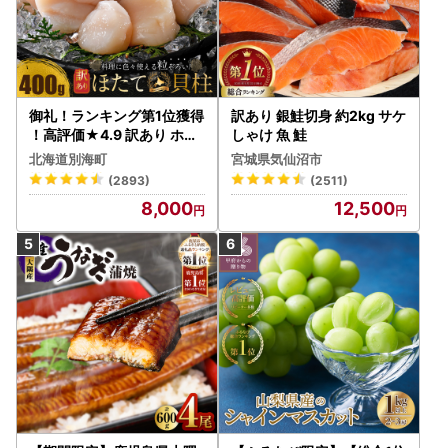
御礼！ランキング第1位獲得
訳あり 銀鮭切身 約2kg サケ
！高評価★4.9 訳あり ホタ
しゃけ 魚 鮭
テ 400g（ほたて 帆立 貝柱
北海道別海町
宮城県気仙沼市
冷凍 ）
(2893)
(2511)
8,000
12,500