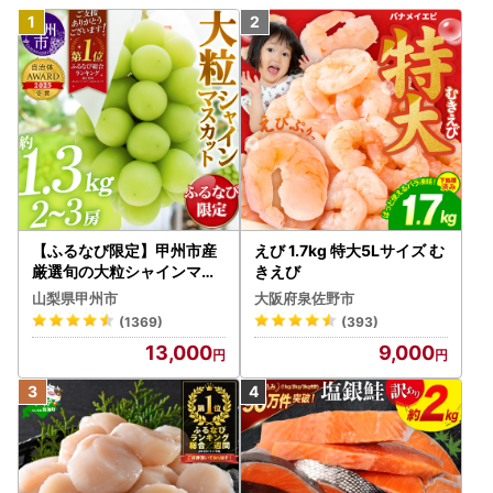
【ふるなび限定】甲州市産
えび 1.7kg 特大5Lサイズ む
厳選旬の大粒シャインマス
きえび
カット 約1.3kg 2～3房【2
山梨県甲州市
大阪府泉佐野市
026年発送】（MG）B12-
(1369)
(393)
472 FN-Limited-VO シャ
13,000
9,000
インマスカット フルーツ