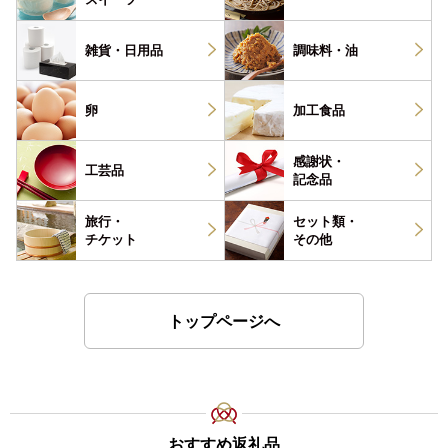
雑貨・
日用品
調味料・
油
卵
加工食品
感謝状・
工芸品
記念品
旅行・
セット類・
チケット
その他
トップページへ
おすすめ返礼品