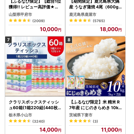
【ふるなび限定】【総合1位
【期間限定】鹿児島県大隅
獲得!! レビュー高評価★】
産 うなぎ蒲焼 4尾（600g
〈2026年度配送分〉山梨
） KN007-004-04-cp18
山梨県甲府市
鹿児島県鹿屋市
県産 シャインマスカット 2
うなぎ 鰻 魚 惣菜 総菜
(2009)
(5765)
～3房（1.0kg以上）シャイ
10,000
18,000
ン フルーツ FN-Limited-S
P
クラリスボックスティッシ
【ふるなび限定】米 精米 R
ュ60箱(1箱220組(440枚))
7年産 にじのきらめき 10kg
(5個入り×12セット)【配送
10月 FN-Limited-PR
栃木県小山市
茨城県下妻市
不可地域：離島・沖縄県】
(3240)
(3)
【1256759】
14,000
11,000