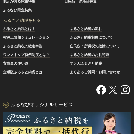
地元が誇る家電特集
日用品・消耗品特集
ふるなび限定特集
ふるさと納税を知る
ふるさと納税とは？
ふるさと納税の流れ
控除上限額シミュレーション
ふるさと納税制度について
ふるさと納税の確定申告
住民税・所得税の控除について
ワンストップ特例制度とは？
ふるさと納税のお礼特典
寄附金の使い道
マンガふるさと納税
企業版ふるさと納税とは
よくあるご質問・お問い合わせ
ふるなびオリジナルサービス