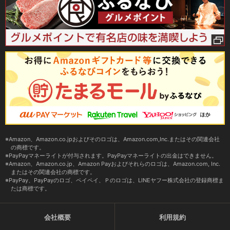
Amazon、Amazon.co.jpおよびそのロゴは、Amazon.com,Inc.またはその関連会社
の商標です。
PayPayマネーライトが付与されます。PayPayマネーライトの出金はできません。
Amazon、Amazon.co.jp、Amazon Payおよびそれらのロゴは、Amazon.com, Inc.
またはその関連会社の商標です。
PayPay、PayPayのロゴ、ペイペイ、Ｐのロゴは、LINEヤフー株式会社の登録商標ま
たは商標です。
会社概要
利用規約