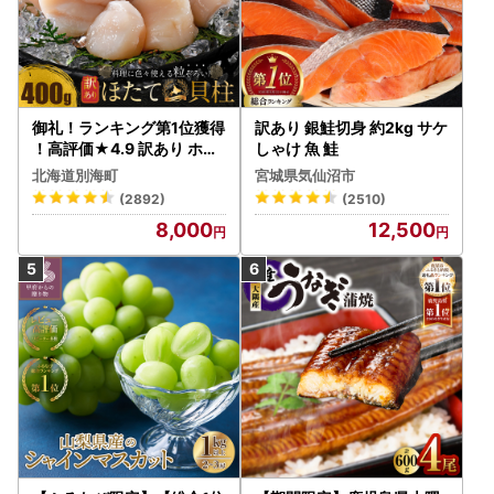
御礼！ランキング第1位獲得
訳あり 銀鮭切身 約2kg サケ
！高評価★4.9 訳あり ホタ
しゃけ 魚 鮭
テ 400g（ほたて 帆立 貝柱
北海道別海町
宮城県気仙沼市
冷凍 ）
(2892)
(2510)
8,000
12,500