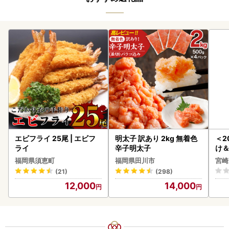
エビフライ 25尾 | エビフ
明太子 訳あり 2kg 無着色
＜2
ライ
辛子明太子
け
もも
福岡県須恵町
福岡県田川市
宮崎
-00
(21)
(298)
12,000
14,000