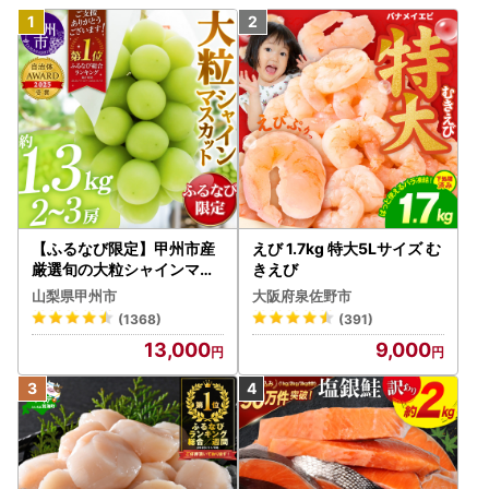
【ふるなび限定】甲州市産
えび 1.7kg 特大5Lサイズ む
厳選旬の大粒シャインマス
きえび
カット 約1.3kg 2～3房【2
山梨県甲州市
大阪府泉佐野市
026年発送】（MG）B12-
(1368)
(391)
472 FN-Limited-VO シャ
13,000
9,000
インマスカット フルーツ