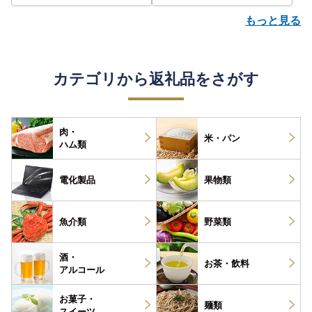
もっと見る
カテゴリから返礼品をさがす
肉・
米・パン
ハム類
電化製品
果物類
魚介類
野菜類
酒・
お茶・
飲料
アルコール
お菓子・
麺類
スイーツ