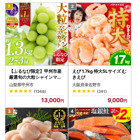
【ふるなび限定】甲州市産
えび 1.7kg 特大5Lサイズ む
厳選旬の大粒シャインマス
きえび
カット 約1.3kg 2～3房【2
山梨県甲州市
大阪府泉佐野市
026年発送】（MG）B12-
(1368)
(391)
472 FN-Limited-VO シャ
13,000
9,000
インマスカット フルーツ