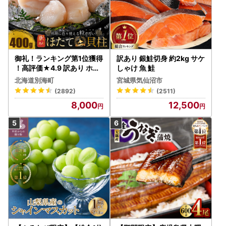
御礼！ランキング第1位獲得
訳あり 銀鮭切身 約2kg サケ
！高評価★4.9 訳あり ホタ
しゃけ 魚 鮭
テ 400g（ほたて 帆立 貝柱
北海道別海町
宮城県気仙沼市
冷凍 ）
(2892)
(2511)
8,000
12,500