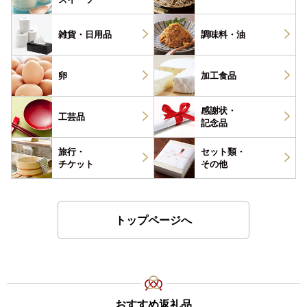
雑貨・
日用品
調味料・
油
卵
加工食品
感謝状・
工芸品
記念品
旅行・
セット類・
チケット
その他
トップページへ
おすすめ返礼品