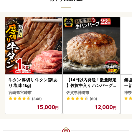
牛タン 厚切り 牛タン[訳あ
【14日以内発送！数量限定
無塩
り 塩味 1kg]
】佐賀牛入り ハンバーグ 2
ー 
2個 2.6kg(120g×22個)(H
】
宮崎県宮崎市
佐賀県神埼市
神奈
083106)
(348)
(60)
15,000
12,000