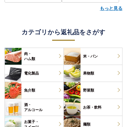
もっと見る
カテゴリから返礼品をさがす
肉・
米・パン
ハム類
電化製品
果物類
魚介類
野菜類
酒・
お茶・
飲料
アルコール
お菓子・
麺類
スイーツ