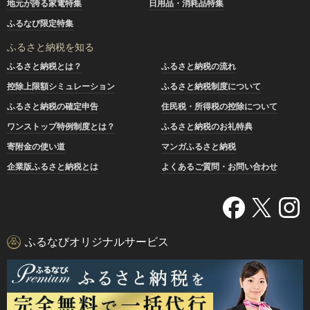
地元が誇る家電特集
日用品・消耗品特集
ふるなび限定特集
ふるさと納税を知る
ふるさと納税とは？
ふるさと納税の流れ
控除上限額シミュレーション
ふるさと納税制度について
ふるさと納税の確定申告
住民税・所得税の控除について
ワンストップ特例制度とは？
ふるさと納税のお礼特典
寄附金の使い道
マンガふるさと納税
企業版ふるさと納税とは
よくあるご質問・お問い合わせ
ふるなびオリジナルサービス