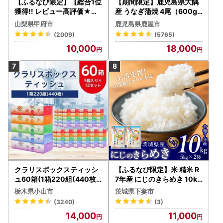
【ふるなび限定】【総合1位
【期間限定】鹿児島県大隅
獲得!! レビュー高評価★】
産 うなぎ蒲焼 4尾（600g
〈2026年度配送分〉山梨
） KN007-004-04-cp18
山梨県甲府市
鹿児島県鹿屋市
県産 シャインマスカット 2
うなぎ 鰻 魚 惣菜 総菜
(2009)
(5765)
～3房（1.0kg以上）シャイ
10,000
18,000
ン フルーツ FN-Limited-S
P
クラリスボックスティッシ
【ふるなび限定】米 精米 R
ュ60箱(1箱220組(440枚))
7年産 にじのきらめき 10kg
(5個入り×12セット)【配送
10月 FN-Limited-PR
栃木県小山市
茨城県下妻市
不可地域：離島・沖縄県】
(3240)
(3)
【1256759】
14,000
11,000