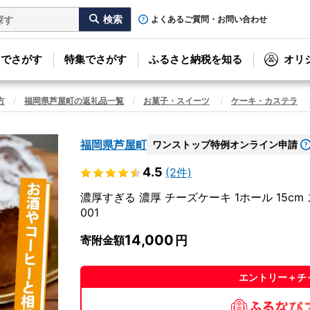
よくあるご質問・お問い合わせ
リでさがす
特集でさがす
ふるさと納税を知る
オリ
方
福岡県芦屋町の返礼品一覧
お菓子・スイーツ
ケーキ・カステラ
福岡県芦屋町
ワンストップ特例オンライン申請
4.5
(2件)
濃厚すぎる 濃厚 チーズケーキ 1ホール 15c
001
14,000
寄附金額
エントリー＋チ