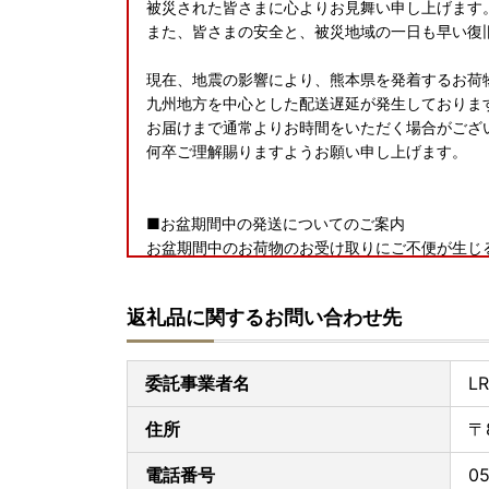
被災された皆さまに心よりお見舞い申し上げます
また、皆さまの安全と、被災地域の一日も早い復
現在、地震の影響により、熊本県を発着するお荷
九州地方を中心とした配送遅延が発生しておりま
お届けまで通常よりお時間をいただく場合がござ
何卒ご理解賜りますようお願い申し上げます。
■お盆期間中の発送についてのご案内
お盆期間中のお荷物のお受け取りにご不便が生じ
（木）～8月15日（土）は発送を停止させていた
※一部の返礼品については、期間中も発送いたし
返礼品に関するお問い合わせ先
※お盆期間中は発送を控えさせていただくため、
※お届け時期が8/6頃までの返礼品につきましても
委託事業者名
L
■お受け取り後はすぐに状態をご確認ください
住所
〒
返礼品到着後は速やかに返礼品の状態をご確認く
万全を期して返礼品をお届けしていますが、万が
電話番号
0
返礼品到着から2日以内に、写真(画像)を添付の