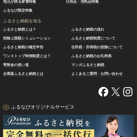
地元が誇る家電特集
日用品・消耗品特集
ふるなび限定特集
ふるさと納税を知る
ふるさと納税とは？
ふるさと納税の流れ
控除上限額シミュレーション
ふるさと納税制度について
ふるさと納税の確定申告
住民税・所得税の控除について
ワンストップ特例制度とは？
ふるさと納税のお礼特典
寄附金の使い道
マンガふるさと納税
企業版ふるさと納税とは
よくあるご質問・お問い合わせ
ふるなびオリジナルサービス