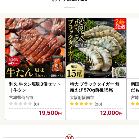
利久 牛タン塩味3個セット
特大 ブラックタイガー 無
南国
｜牛タン
頭えび 570g前後15尾
だも
ス【
宮城県仙台市
大阪府阪南市
宮崎
(0)
(26)
19,500
12,000