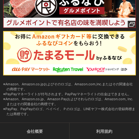
Amazon、Amazon.co.jpおよびそのロゴは、Amazon.com,Inc.またはその関連会社
の商標です。
PayPayマネーライトが付与されます。PayPayマネーライトの出金はできません。
Amazon、Amazon.co.jp、Amazon Payおよびそれらのロゴは、Amazon.com, Inc.
またはその関連会社の商標です。
PayPay、PayPayのロゴ、ペイペイ、Ｐのロゴは、LINEヤフー株式会社の登録商標ま
たは商標です。
会社概要
利用規約