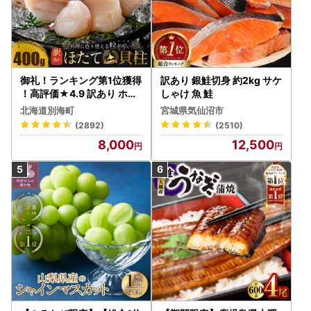
御礼！ランキング第1位獲得
訳あり 銀鮭切身 約2kg サケ
！高評価★4.9 訳あり ホタ
しゃけ 魚 鮭
テ 400g（ほたて 帆立 貝柱
北海道別海町
宮城県気仙沼市
冷凍 ）
(2892)
(2510)
8,000
12,500