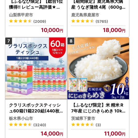
【ふるなび限定】【総合1位
【期間限定】鹿児島県大隅
獲得!! レビュー高評価★】
産 うなぎ蒲焼 4尾（600g
〈2026年度配送分〉山梨
） KN007-004-04-cp18
山梨県甲府市
鹿児島県鹿屋市
県産 シャインマスカット 2
うなぎ 鰻 魚 惣菜 総菜
(2009)
(5765)
～3房（1.0kg以上）シャイ
10,000
18,000
ン フルーツ FN-Limited-S
P
クラリスボックスティッシ
【ふるなび限定】米 精米 R
ュ60箱(1箱220組(440枚))
7年産 にじのきらめき 10kg
(5個入り×12セット)【配送
10月 FN-Limited-PR
栃木県小山市
茨城県下妻市
不可地域：離島・沖縄県】
(3240)
(3)
【1256759】
14,000
11,000