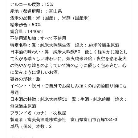
アルコール度数：15%
産地（都道府県）：富山県
酒米の品種：米（国産）、米麹（国産米）
精米歩合：50%
総容量：1440ml
不使用添加物：すべて不使用
特定名称：翼：純米大吟醸生酒 煌火：.純米吟醸生原酒
日本酒の味わい：翼 純米大吟醸50 優しく軽やかに凛とし
て広がる瑞々しい味わいに。煌火純米吟醸：夜空を彩る花火
の艶やかな煌きのようでいて海のように優しく包み込む。心
に染みように優しいお酒。
容器の形状：瓶
イベント・祝日：ご自身でお楽しみ頂くのは勿論贈り物にも
最適！
日本酒の特徴：純米大吟醸50 翼：生酒・純米吟醸 煌火：
無濾過生原酒
ブランド名（カナ）：羽根屋
製造者：富美菊酒造株式会社 富山県富山市百塚134-3
単品（個装）本数：2