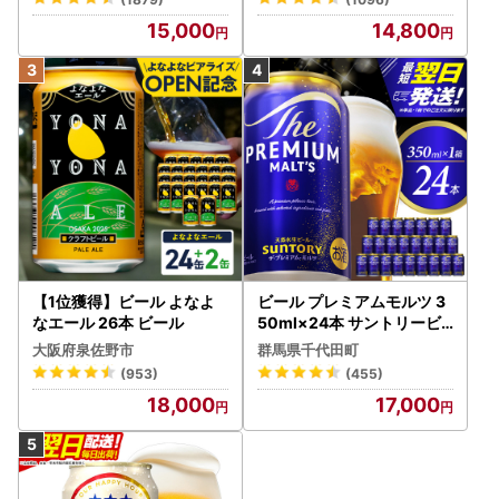
酒
15,000
14,800
【1位獲得】ビール よなよ
ビール プレミアムモルツ 3
なエール 26本 ビール
50ml×24本 サントリービ
ール
大阪府泉佐野市
群馬県千代田町
(953)
(455)
18,000
17,000