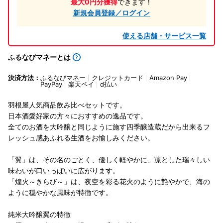
最大0円分獲得
できます！
新規会員登録／ログイン
使える店舗・サービス一覧
ふるなびマネーとは
決済方法：
ふるなびマネー
クレジットカード
Amazon Pay
PayPay
楽天ペイ
d払い
羽根屋人気商品飲み比べセットです。
日本酒愛好家の方々におすすめの逸品です。
全てのお酒を大吟醸と同じように施す四季醸造蔵だから出来るフ
レッシュ感あふれる生酒をお愉しみください。
「翼」は、その名のごとく、優しく軽やかに、凛とした瑞々しい
味わいが口いっぱいに広がります。
「煌火～きらび～」は、夜空を彩る花火のように艶やかで、海の
ように穏やかな風味が特徴です。
純米大吟醸翼の特徴