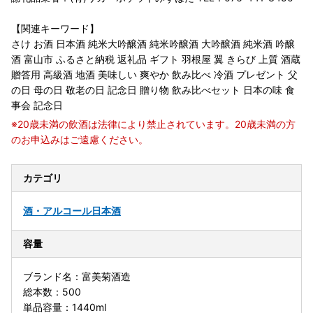
【関連キーワード】
さけ お酒 日本酒 純米大吟醸酒 純米吟醸酒 大吟醸酒 純米酒 吟醸
酒 富山市 ふるさと納税 返礼品 ギフト 羽根屋 翼 きらび 上質 酒蔵
贈答用 高級酒 地酒 美味しい 爽やか 飲み比べ 冷酒 プレゼント 父
の日 母の日 敬老の日 記念日 贈り物 飲み比べセット 日本の味 食
事会 記念日
※20歳未満の飲酒は法律により禁止されています。20歳未満の方
のお申込みはご遠慮ください。
カテゴリ
酒・アルコール
日本酒
容量
ブランド名：富美菊酒造
総本数：500
単品容量：1440ml