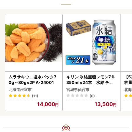
ムラサキウニ塩水パック7
キリン 氷結無糖レモン7％
【
0g～80g×2P A-24001
350ml×24本｜氷結 チュ
容量
ーハイ 仙台市
あ
北海道根室市
宮城県仙台市
北海
ーグ
(11)
(0)
05
14,000
13,500