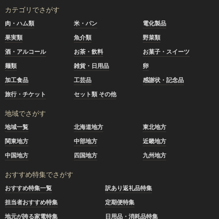
カテゴリでさがす
肉・ハム類
米・パン
電化製品
果実類
魚介類
野菜類
酒・アルコール
お茶・飲料
お菓子・スイーツ
麺類
雑貨・日用品
卵
加工食品
工芸品
感謝状・記念品
旅行・チケット
セット類 その他
地域でさがす
地域一覧
北海道地方
東北地方
関東地方
中部地方
近畿地方
中国地方
四国地方
九州地方
おすすめ特集でさがす
おすすめ特集一覧
訳あり返礼品特集
担当者おすすめ特集
定期便特集
地元が誇る家電特集
日用品・消耗品特集