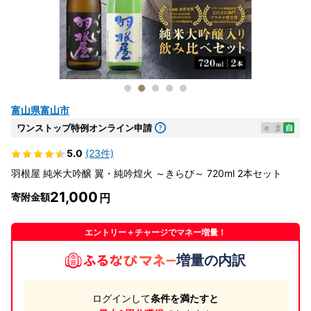
富山県富山市
ワンストップ特例オンライン申請
e
ま
自
5.0
(23件)
羽根屋 純米大吟醸 翼・純吟煌火 ～きらび～ 720ml 2本セット
21,000
寄附金額
エントリー＋チャージでマネー増量！
増量の内訳
ログインして
条件を満たすと