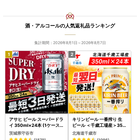
酒・アルコールの人気返礼品ランキング
集計期間：2026年8月1日～2026年8月7日
アサヒ ビール スーパードラ
キリンビール 一番搾り 生
イ 350ml×24本 (1ケース)
ビール ＜千歳工場産＞350
究極の辛口 ＜茨城工場＞ 缶
ml（24本）
茨城県守谷市
北海道千歳市
ビール Asahi superDRY お
(1879)
(1096)