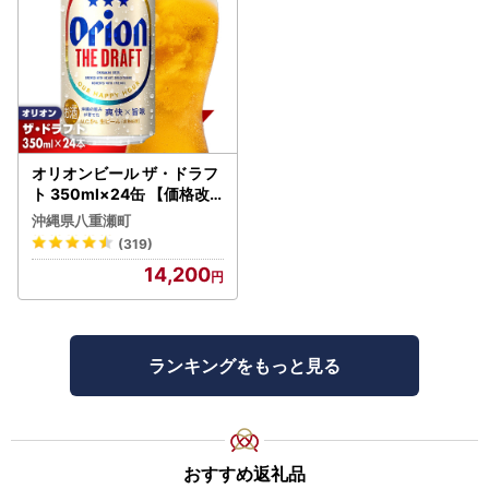
オリオンビール ザ・ドラフ
ト 350ml×24缶 【価格改
定YI】
沖縄県八重瀬町
(319)
14,200
ランキングをもっと見る
おすすめ返礼品