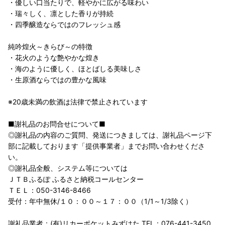
・優しい口当たりで、軽やかに広がる味わい
・瑞々しく、凛とした香りが持続
・四季醸造ならではのフレッシュ感
純吟煌火～きらび～の特徴
・花火のような艶やかな煌き
・海のように優しく、ほとばしる美味しさ
・生原酒ならではの豊かな風味
※20歳未満の飲酒は法律で禁止されています
■謝礼品のお問合せについて■
◎謝礼品の内容のご質問、発送につきましては、謝礼品ページ下
部に記載しております「提供事業者」までお問い合わせくださ
い。
◎謝礼品全般、システム等については
ＪＴＢふるぽ ふるさと納税コールセンター
ＴＥＬ：050-3146-8466
受付：年中無休/１０：００～１７：００（1/1～1/3除く）
謝礼品業者：(有)リカーポケットみずはた TEL：076-441-3450