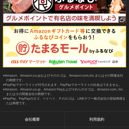
Amazon、Amazon.co.jpおよびそのロゴは、Amazon.com,Inc.またはその関連会社
の商標です。
PayPayマネーライトが付与されます。PayPayマネーライトの出金はできません。
Amazon、Amazon.co.jp、Amazon Payおよびそれらのロゴは、Amazon.com, Inc.
またはその関連会社の商標です。
PayPay、PayPayのロゴ、ペイペイ、Ｐのロゴは、LINEヤフー株式会社の登録商標ま
たは商標です。
会社概要
利用規約