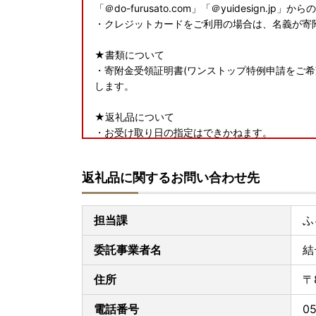
「＠do-furusato.com」「＠yuidesign
・クレジットカードをご利用の場合は、名義が寄
★書類について
・寄附金受領証明書(ワンストップ特例申請をご希
します。
★返礼品について
・お受け取り日の指定はできかねます。
・長期ご不在でお受取不可の期間がございました
・お申込内容の不備（住所誤り等）や、受取人様
返礼品に関するお問い合わせ先
び寄附金の返金はできかねます。
・手配状況次第では返礼品送付先の変更ができな
人着払い)が発生します。
担当課
ふ
・「のし」可の返礼品を除き、のしの対応はでき
・配送業者の指定はできかねます。また返礼品に
委託事業者名
結
・出荷日の事前案内は行っておりません。また、
・返礼品をお届けする際の配送伝票について、ご
住所
〒
ねます。
・郵便受けにお届けする返礼品（メール便）につ
電話番号
05