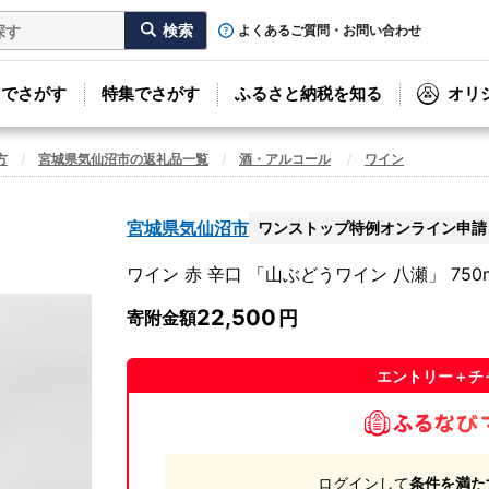
よくあるご質問・お問い合わせ
リでさがす
特集でさがす
ふるさと納税を知る
オリ
方
宮城県気仙沼市の返礼品一覧
酒・アルコール
ワイン
宮城県気仙沼市
ワンストップ特例オンライン申請
ワイン 赤 辛口 「山ぶどうワイン 八瀬」 750m
22,500
寄附金額
エントリー＋チ
ログインして
条件を満た