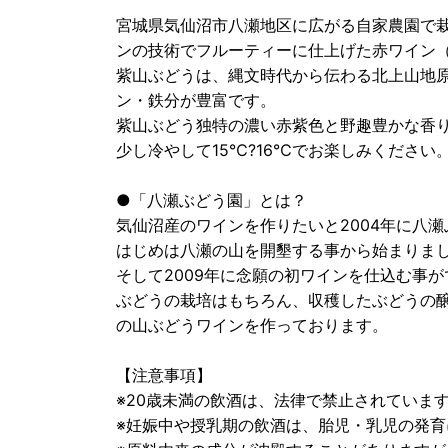
宮城県気仙沼市八瀬地区に広がる自家農園で
ンの技術でフルーティーに仕上げた赤ワイン
紫山ぶどうは、縄文時代から伝わる北上山地
ン・鉄分が豊富です。
紫山ぶどう独特の濃い赤紫色と野趣豊かな香
少し冷やして15℃?16℃でお楽しみください
●「八瀬ぶどう園」とは？
気仙沼産のワインを作りたいと2004年に八
はじめは八瀬の山を開墾する事から始まりま
そして2009年に念願の初ワインを仕込む事
ぶどうの栽培はもちろん、収穫したぶどうの
の山ぶどうワインを作っております。
【注意事項】
※20歳未満の飲酒は、法律で禁止されていま
※妊娠中や授乳期の飲酒は、胎児・乳児の発