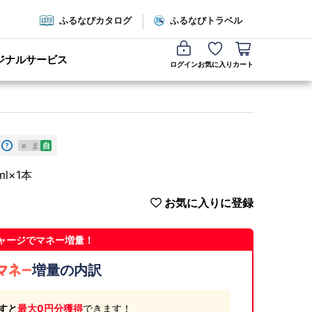
ふるなびカタログ
ふるなびトラベル
ジナルサービス
ログイン
お気に入り
カート
e
ま
自
l×1本
お気に入りに登録
ャージでマネー増量！
増量の内訳
すと
最大0円分獲得
できます！