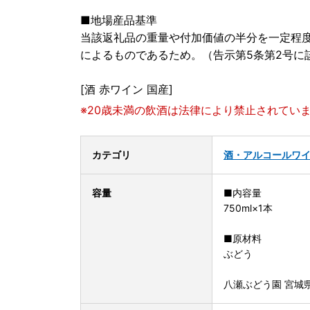
■地場産品基準
当該返礼品の重量や付加価値の半分を一定程
によるものであるため。（告示第5条第2号に
[酒 赤ワイン 国産]
※20歳未満の飲酒は法律により禁止されてい
カテゴリ
酒・アルコール
ワ
容量
■内容量
750ml×1本
■原材料
ぶどう
八瀬ぶどう園 宮城県 