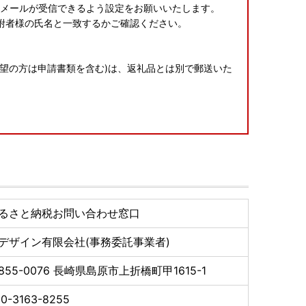
.jp」からのメールが受信できるよう設定をお願いいたします。
附者様の氏名と一致するかご確認ください。
望の方は申請書類を含む)は、返礼品とは別で郵送いた
ら、必ず備考欄に「不在:○○」とご記入ください。
のご都合により返礼品がお届けできない場合、再送およ
い場合があります。また転送する場合は転送料金(受取
るさと納税お問い合わせ窓口
かねます。
よって異なります。
デザイン有限会社(事務委託事業者)
ご要望をいただいても対応できかねます。
依頼主名は寄附者様のお名前が入ります。変更はできか
855-0076
長崎県島原市上折橋町甲1615-1
きましては、ご依頼主名は配送伝票に印字されません。
0-3163-8255