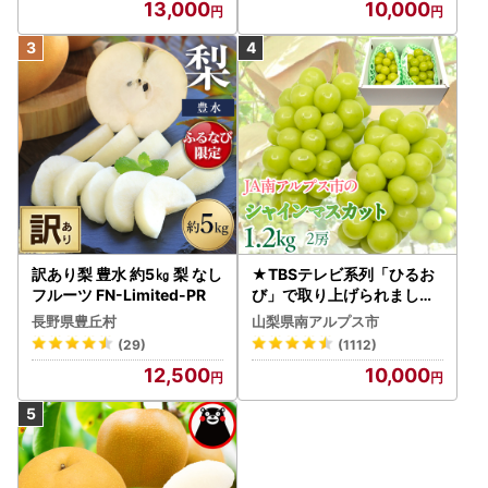
13,000
10,000
インマスカット フルーツ
ン フルーツ FN-Limited-S
P
訳あり梨 豊水 約5㎏ 梨 なし
★TBSテレビ系列「ひるお
フルーツ FN-Limited-PR
び」で取り上げられました
！★＜2026年発送先行予
長野県豊丘村
山梨県南アルプス市
約＞絶品！南アルプス市産
(29)
(1112)
シャインマスカット1.2kg A
12,500
10,000
LPAA003 | 人気 山梨産 高
評価 ランキング おすすめ |