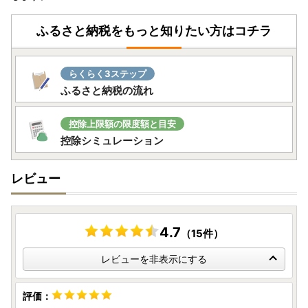
※お電話が大変混み合い繋がりにくいこともございますの
で、ご了承くださいませ。
ふるさと納税をもっと知りたい方はコチラ
寄附金受領証明書・ワンストップ特例申請書のお問い合わせ
和歌山県九度山町役場 企画公室
らくらく3ステップ
ＴＥＬ ：0736-54-2019
ふるさと納税の流れ
受付時間：8：30～17：15（※土日祝日を除く。）
控除上限額の限度額と目安
控除シミュレーション
レビュー
4.7
（15件）
レビューを非表示にする