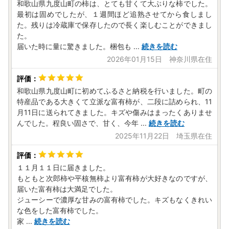
和歌山県九度山町の柿は、とても甘くて大ぶりな柿でした。
最初は固めでしたが、１週間ほど追熟させてから食しまし
た。残りは冷蔵庫で保存したので長く楽しむことができまし
た。
届いた時に量に驚きました。梱包も
...
続きを読む
2026年01月15日 神奈川県在住
和歌山県九度山町に初めてふるさと納税を行いました。町の
特産品である大きくて立派な富有柿が、二段に詰められ、11
月11日に送られてきました。キズや傷みはまったくありませ
んでした。程良い固さで、甘く、今年
...
続きを読む
2025年11月22日 埼玉県在住
１１月１１日に届きました。
もともと次郎柿や平核無柿より富有柿が大好きなのですが、
届いた富有柿は大満足でした。
ジューシーで濃厚な甘みの富有柿でした。キズもなくきれい
な色をした富有柿でした。
家
...
続きを読む