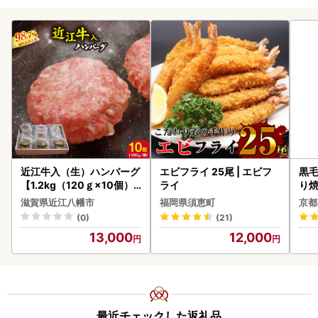
近江牛入（生）ハンバーグ
エビフライ 25尾 | エビフ
黒毛
【1.2kg（120ｇ×10個）
ライ
り
】【AG09W】
滋賀県近江八幡市
福岡県須恵町
京都
(0)
(21)
13,000
12,000
最近チェックした返礼品