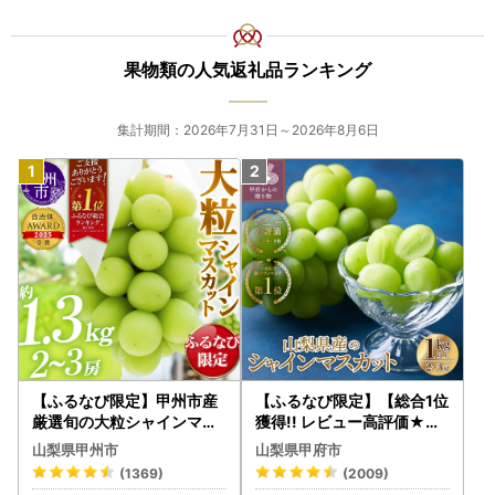
果物類の人気返礼品ランキング
集計期間：2026年7月31日～2026年8月6日
【ふるなび限定】甲州市産
【ふるなび限定】【総合1位
厳選旬の大粒シャインマス
獲得!! レビュー高評価★】
カット 約1.3kg 2～3房【2
〈2026年度配送分〉山梨
山梨県甲州市
山梨県甲府市
026年発送】（MG）B12-
県産 シャインマスカット 2
(1369)
(2009)
472 FN-Limited-VO シャ
～3房（1.0kg以上）シャイ