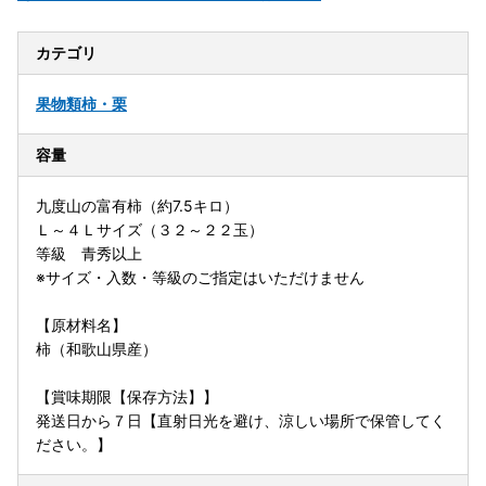
カテゴリ
果物類
柿・栗
容量
九度山の富有柿（約7.5キロ）
Ｌ～４Ｌサイズ（３２～２２玉）
等級 青秀以上
※サイズ・入数・等級のご指定はいただけません
【原材料名】
柿（和歌山県産）
【賞味期限【保存方法】】
発送日から７日【直射日光を避け、涼しい場所で保管してく
ださい。】