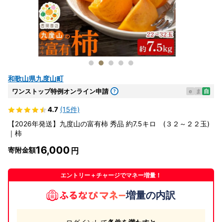
和歌山県九度山町
ワンストップ特例オンライン申請
e
ま
自
4.7
(15件)
【2026年発送】九度山の富有柿 秀品 約7.5キロ (３２～２２玉)
｜柿
16,000
寄附金額
エントリー＋チャージでマネー増量！
増量の内訳