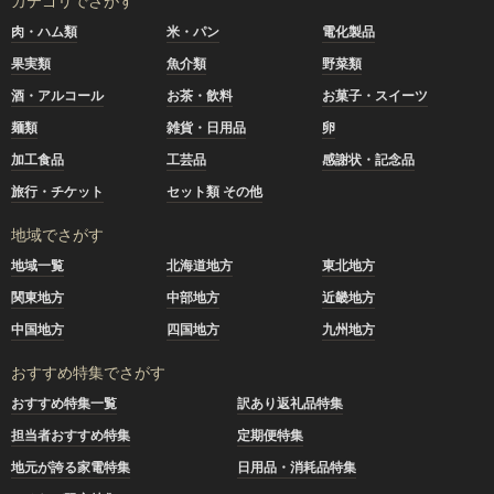
カテゴリでさがす
肉・ハム類
米・パン
電化製品
果実類
魚介類
野菜類
酒・アルコール
お茶・飲料
お菓子・スイーツ
麺類
雑貨・日用品
卵
加工食品
工芸品
感謝状・記念品
旅行・チケット
セット類 その他
地域でさがす
地域一覧
北海道地方
東北地方
関東地方
中部地方
近畿地方
中国地方
四国地方
九州地方
おすすめ特集でさがす
おすすめ特集一覧
訳あり返礼品特集
担当者おすすめ特集
定期便特集
地元が誇る家電特集
日用品・消耗品特集