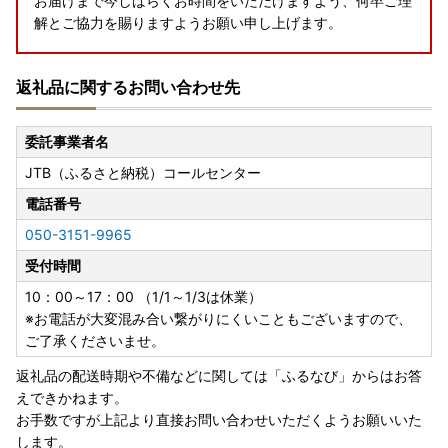
お届けまで今しばらくお時間をいただけますよう、何卒ご理
解とご協力を賜りますようお願い申し上げます。
返礼品に関するお問い合わせ先
【※ご注意※】寄附申込時のお願い
寄附申込時に「応援メッセージ」や「備考」欄へお問い合わ
委託事業者名
せ内容や、
JTB（ふるさと納税）コールセンター
返礼品に関するご要望を記載されても対応することができま
せん。
電話番号
050-3151-9965
各種問合せ先へ別途ご連絡いただきますようお願い申し上げ
ます。
受付時間
ご要望の内容によっては、ご希望をお伺いできない場合がご
10：00～17：00 （1/1～1/3は休業）
ざいます。
※お電話が大変混み合い繋がりにくいこともございますので、
ご了承くださいませ。
【お問い合わせ先】
お礼の品・その他のお問い合わせ
返礼品の配送時期や不備などに関しては「ふるなび」からはお答
JTBふるさと納税コールセンター
えできかねます。
ＴＥＬ ：050-3151-9965
お手数ですが上記より直接お問い合わせいただくようお願いいた
受付時間：10：00～17：00 （1/1～1/3は休業）
します。