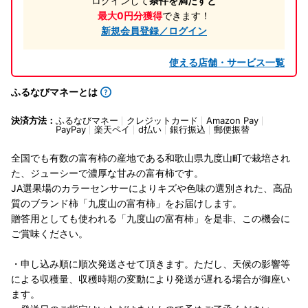
ログインして
条件を満たすと
最大0円分獲得
できます！
新規会員登録／ログイン
使える店舗・サービス一覧
ふるなびマネーとは
決済方法：
ふるなびマネー
クレジットカード
Amazon Pay
PayPay
楽天ペイ
d払い
銀行振込
郵便振替
全国でも有数の富有柿の産地である和歌山県九度山町で栽培され
た、ジューシーで濃厚な甘みの富有柿です。
JA選果場のカラーセンサーによりキズや色味の選別された、高品
質のブランド柿「九度山の富有柿」をお届けします。
贈答用としても使われる「九度山の富有柿」を是非、この機会に
ご賞味ください。
・申し込み順に順次発送させて頂きます。ただし、天候の影響等
による収穫量、収穫時期の変動により発送が遅れる場合が御座い
ます。