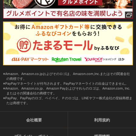
Amazon、Amazon.co.jpおよびそのロゴは、Amazon.com,Inc.またはその関連会社
の商標です。
PayPayマネーライトが付与されます。PayPayマネーライトの出金はできません。
Amazon、Amazon.co.jp、Amazon Payおよびそれらのロゴは、Amazon.com, Inc.
またはその関連会社の商標です。
PayPay、PayPayのロゴ、ペイペイ、Ｐのロゴは、LINEヤフー株式会社の登録商標ま
たは商標です。
会社概要
利用規約