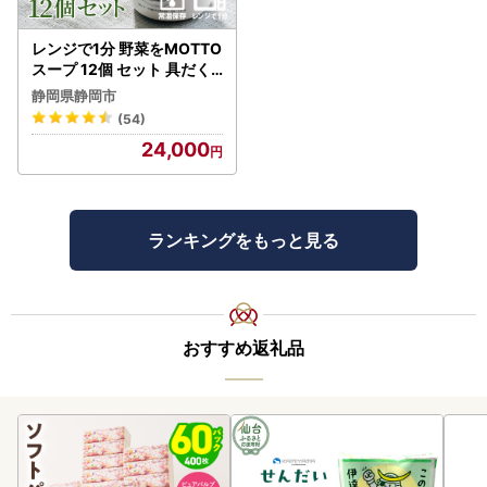
レンジで1分 野菜をMOTTO
スープ 12個 セット 具だく
さんスープ 朝食 惣菜 国産
静岡県静岡市
野菜 常温保存
(54)
24,000
ランキングをもっと見る
おすすめ返礼品