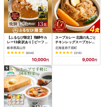
【ふるなび限定】飛騨牛カ
スープカレー 北国の丸ごと
レー13袋 訳あり | ビーフ レ
チキンレッグスープカレー
トルト 訳あり DC006-CP
4個 3739
岐阜県高山市
北海道弟子屈町
01 FN-Limited-VO
(634)
(215)
10,000
9,000