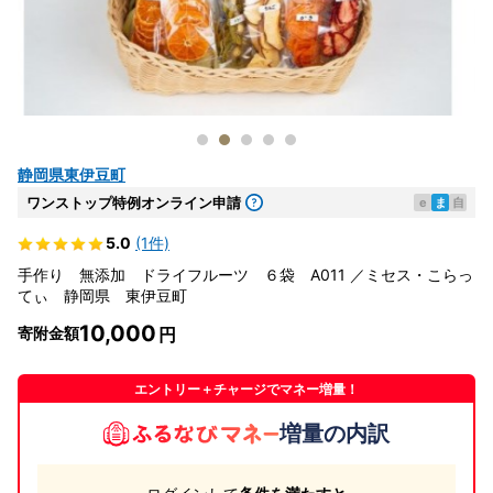
静岡県東伊豆町
ワンストップ特例オンライン申請
e
ま
自
5.0
(1件)
手作り 無添加 ドライフルーツ ６袋 A011 ／ミセス・こらっ
てぃ 静岡県 東伊豆町
10,000
寄附金額
エントリー＋チャージでマネー増量！
増量の内訳