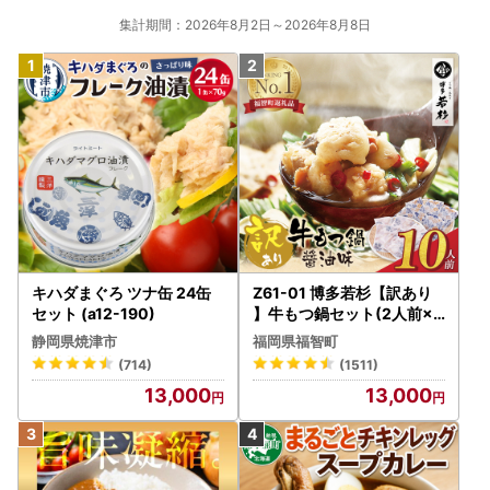
集計期間：2026年8月2日～2026年8月8日
キハダまぐろ ツナ缶 24缶
Z61-01 博多若杉【訳あり
セット (a12-190)
】牛もつ鍋セット(2人前×5
) 10人前 もつ鍋
静岡県焼津市
福岡県福智町
(714)
(1511)
13,000
13,000