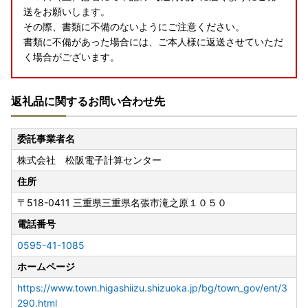
送をお願いします。
その際、書類に不備のないようにご注意ください。
書類に不備があった場合には、ご本人様に返送させていただ
く場合がございます。
≪ワンストップ特例申請の送付が令和８年１月１０日（土）
返礼品に関するお問い合わせ先
必着を過ぎた場合≫
寄附者様ご自身で確定申告をしていただく必要がございます
のでご注意ください。
委託事業者名
株式会社 松阪電子計算センター
【送付先】
〒518-0411
住所
三重県名張市滝之原1050番地
〒518-0411
三重県三重県名張市滝之原１０５０
東伊豆町ふるさと納税センター 行
電話番号
★令和７年１２月３１日（水）まで寄附のお申込を頂いた方
0595-41-1085
でご希望される方へのワンストップ特例申請書の発送は行い
ホームページ
ます。
★ただし、令和７年１２月２６日（金）～３１日（水）の間
https://www.town.higashiizu.shizuoka.jp/bg/town_gov/ent/3
にいただいたご寄附に対するワンストップ特例申請書の送付
290.html