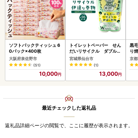
ソフトパックティッシュ 6
トイレットペーパー せん
黒毛
0パック×400枚
だいリサイクル ダブル9
り
6ロール｜トイレット
大阪府泉佐野市
宮城県仙台市
京都
(51)
(1)
10,000
13,000
最近チェックした返礼品
返礼品詳細ページの閲覧で、ここに履歴が表示されます。