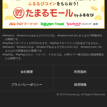
Amazon、Amazon.co.jpおよびそのロゴは、Amazon.com,Inc.またはその関連会社
の商標です。
PayPayマネーライトが付与されます。PayPayマネーライトの出金はできません。
Amazon、Amazon.co.jp、Amazon Payおよびそれらのロゴは、Amazon.com, Inc.
またはその関連会社の商標です。
PayPay、PayPayのロゴ、ペイペイ、Ｐのロゴは、LINEヤフー株式会社の登録商標ま
たは商標です。
会社概要
利用規約
プライバシーポリシー
採用情報
© 2014 furunavi.jp, All Rights Reserved.