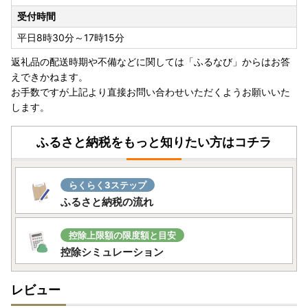
につきましては、令和８年１月３日（土）発送となります。
受付時間
お急ぎの方は、お手数をお掛けしますが、必要に応じて寄附
者様ご自身で申請書をダウンロードしていただき、必要な添
平日8時30分～17時15分
付資料とともに郵送していただきますようお願いします。
返礼品の配送時期や不備などに関しては「ふるなび」からはお答
えできかねます。
お手数ですが上記より直接お問い合わせいただくようお願いいた
【返礼品の送付について】
します。
通常ご寄附頂いてから１～２ヶ月以内にお届けしておりま
す。
ふるさと納税をもっと知りたい方はコチラ
※１２月は寄附のお申し込みが集中するため、一部を除き、
１月上旬以降の発送となりま すのでご了承ください。
※２日以上ご不在にされる場合は、不在日を必ず備考欄にご
らくらく3ステップ
記入ください。事前にお申し出がなく、お届け時に長期ご不
ふるさと納税の流れ
在で運送業者の保管期限を経過し当方へ返送された場合に
は、再発送の対応は致しかねますので予めご了承ください。
※日時指定は対応致しかねますのでご了承ください。
控除上限額の限度額と目安
控除シミュレーション
レビュー