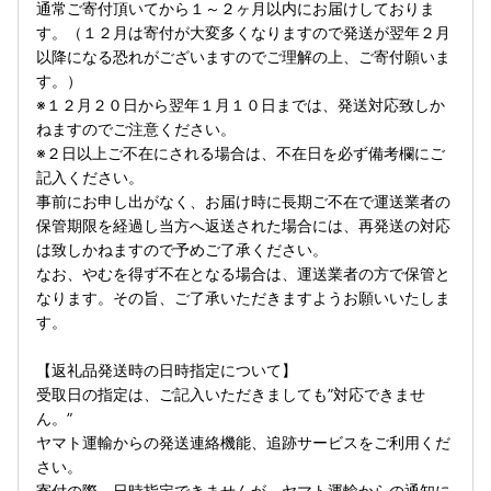
通常ご寄付頂いてから１～２ヶ月以内にお届けしておりま
す。（１２月は寄付が大変多くなりますので発送が翌年２月
以降になる恐れがございますのでご理解の上、ご寄付願いま
す。）
※１２月２０日から翌年１月１０日までは、発送対応致しか
ねますのでご注意ください。
※２日以上ご不在にされる場合は、不在日を必ず備考欄にご
記入ください。
事前にお申し出がなく、お届け時に長期ご不在で運送業者の
保管期限を経過し当方へ返送された場合には、再発送の対応
は致しかねますので予めご了承ください。
なお、やむを得ず不在となる場合は、運送業者の方で保管と
なります。その旨、ご了承いただきますようお願いいたしま
す。
【返礼品発送時の日時指定について】
受取日の指定は、ご記入いただきましても”対応できませ
ん。”
ヤマト運輸からの発送連絡機能、追跡サービスをご利用くだ
さい。
寄付の際、日時指定できませんが、ヤマト運輸からの通知に