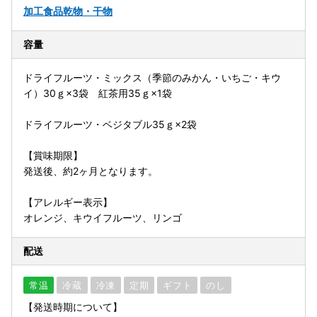
加工食品
乾物・干物
容量
ドライフルーツ・ミックス（季節のみかん・いちご・キウ
イ）30ｇ×3袋 紅茶用35ｇ×1袋
ドライフルーツ・ベジタブル35ｇ×2袋
【賞味期限】
発送後、約2ヶ月となります。
【アレルギー表示】
オレンジ、キウイフルーツ、リンゴ
配送
常温
冷蔵
冷凍
定期
ギフト
のし
【発送時期について】