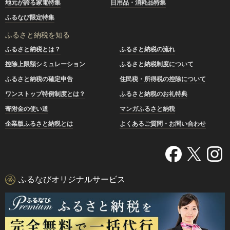
地元が誇る家電特集
日用品・消耗品特集
ふるなび限定特集
ふるさと納税を知る
ふるさと納税とは？
ふるさと納税の流れ
控除上限額シミュレーション
ふるさと納税制度について
ふるさと納税の確定申告
住民税・所得税の控除について
ワンストップ特例制度とは？
ふるさと納税のお礼特典
寄附金の使い道
マンガふるさと納税
企業版ふるさと納税とは
よくあるご質問・お問い合わせ
ふるなびオリジナルサービス