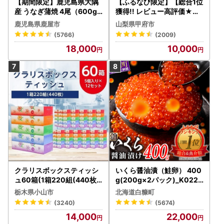
【期間限定】鹿児島県大隅
【ふるなび限定】【総合1位
産 うなぎ蒲焼 4尾（600g
獲得!! レビュー高評価★】
） KN007-004-04-cp18
〈2026年度配送分〉山梨
鹿児島県鹿屋市
山梨県甲府市
うなぎ 鰻 魚 惣菜 総菜
県産 シャインマスカット 2
(5766)
(2009)
～3房（1.0kg以上）シャイ
18,000
10,000
ン フルーツ FN-Limited-S
P
クラリスボックスティッシ
いくら醤油漬（鮭卵） 400
ュ60箱(1箱220組(440枚))
g(200g×2パック)_K022-
(5個入り×12セット)【配送
1676
栃木県小山市
北海道白糠町
不可地域：離島・沖縄県】
(3240)
(5674)
【1256759】
14,000
22,000