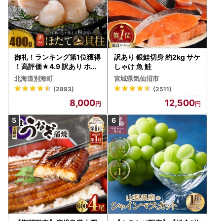
御礼！ランキング第1位獲得
訳あり 銀鮭切身 約2kg サケ
！高評価★4.9 訳あり ホタ
しゃけ 魚 鮭
テ 400g（ほたて 帆立 貝柱
北海道別海町
宮城県気仙沼市
冷凍 ）
(2893)
(2511)
8,000
12,500