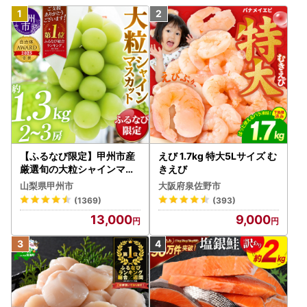
【ふるなび限定】甲州市産
えび 1.7kg 特大5Lサイズ む
厳選旬の大粒シャインマス
きえび
カット 約1.3kg 2～3房【2
山梨県甲州市
大阪府泉佐野市
026年発送】（MG）B12-
(1369)
(393)
472 FN-Limited-VO シャ
13,000
9,000
インマスカット フルーツ