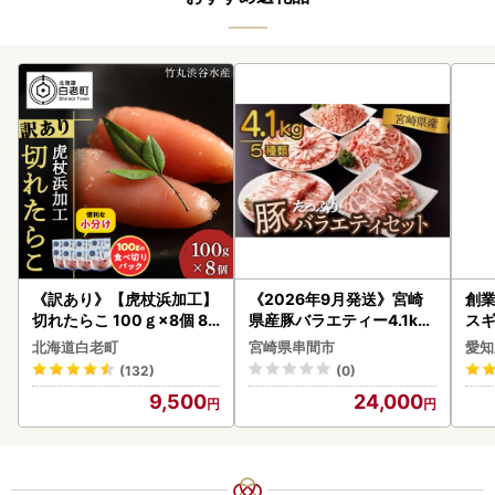
《訳あり》【虎杖浜加工】
《2026年9月発送》宮崎
創業
切れたらこ 100ｇ×8個 80
県産豚バラエティー4.1kg
スギ
0g AK081
セット_K033-057-2609
み 
北海道白老町
宮崎県串間市
愛知
惣菜
(132)
(0)
ンバ
9,500
24,000