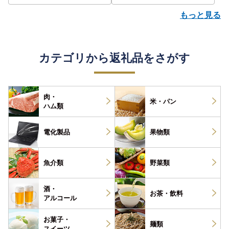
もっと見る
カテゴリから返礼品をさがす
肉・
米・パン
ハム類
電化製品
果物類
魚介類
野菜類
酒・
お茶・
飲料
アルコール
お菓子・
麺類
スイーツ