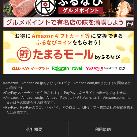
Amazon、Amazon.co.jpおよびそのロゴは、Amazon.com,Inc.またはその関連会社
の商標です。
PayPayマネーライトが付与されます。PayPayマネーライトの出金はできません。
Amazon、Amazon.co.jp、Amazon Payおよびそれらのロゴは、Amazon.com, Inc.
またはその関連会社の商標です。
PayPay、PayPayのロゴ、ペイペイ、Ｐのロゴは、LINEヤフー株式会社の登録商標ま
たは商標です。
会社概要
利用規約