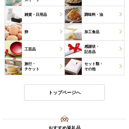
雑貨・
日用品
調味料・
油
卵
加工食品
感謝状・
工芸品
記念品
旅行・
セット類・
チケット
その他
トップページへ
おすすめ返礼品