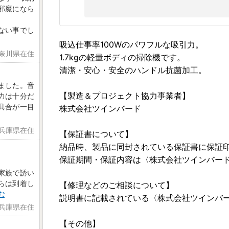
邪魔になら
ない事でし
吸込仕事率100Wのパワフルな吸引力。
神奈川県在住
1.7kgの軽量ボディの掃除機です。
清潔・安心・安全のハンドル抗菌加工。
ました。音
【製造＆プロジェクト協力事業者】
力は十分だ
具合が一目
株式会社ツインバード
 兵庫県在住
【保証書について】
納品時、製品に同封されている保証書に保証
保証期間・保証内容は〈株式会社ツインバー
家族で誘い
らは到着し
【修理などのご相談について】
む
説明書に記載されている〈株式会社ツインバー
 兵庫県在住
【その他】