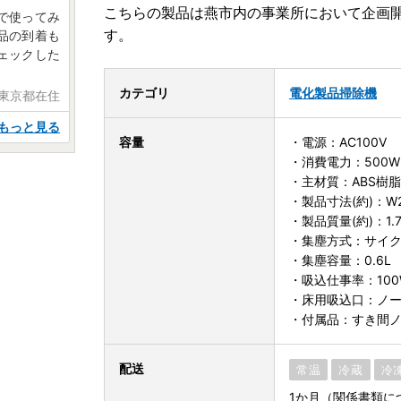
こちらの製品は燕市内の事業所において企画
で使ってみ
す。
品の到着も
ェックした
カテゴリ
電化製品
掃除機
 東京都在住
もっと見る
容量
・電源：AC100V
・消費電力：500W
・主材質：ABS樹
・製品寸法(約)：W23
・製品質量(約)：1.7
・集塵方式：サイ
・集塵容量：0.6L
・吸込仕事率：100
・床用吸込口：ノー
・付属品：すき間
配送
常温
冷蔵
冷
1か月（関係書類に