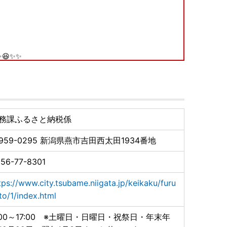
。
😆✨✨
に掲載しております返礼品を随時追加しております✨✨
用いた返礼品をご用意しております。
となっておりますので、ぜひご覧ください！😄✨
務課ふるさと納税係
959-0295
新潟県燕市吉田西太田1934番地
プラス」の人気コーナー『ひたすら試してランキング』で
位に選ばれました！】
56-77-8301
tps://www.city.tsubame.niigata.jp/keikaku/furu
to/1/index.html
:00～17:00 ※土曜日・日曜日・祝祭日・年末年
カトラリーが使用されました‼】