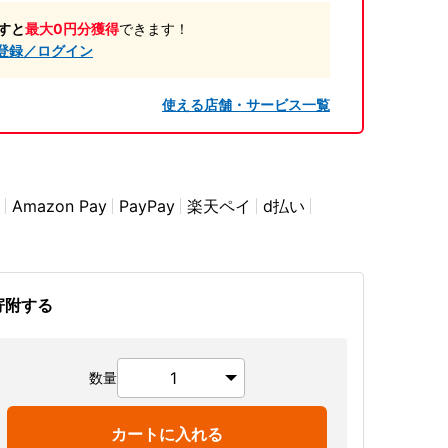
すと
最大0円分獲得
できます！
登録／ログイン
使える店舗・サービス一覧
Amazon Pay
PayPay
楽天ペイ
d払い
寄附する
数量
カートに入れる