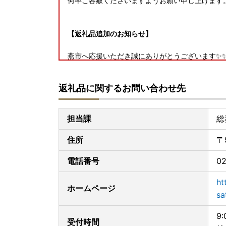
何卒ご容赦くださいますようお願い申し上げます
【返礼品追加のお知らせ】
燕市へ応援いただき誠にありがとうございます✨✨
皆さまからのお声をいただき、燕市ではふるなび
✨
返礼品に関するお問い合わせ先
キッチン用品やテーブルウェア等、燕市の技術を
皆さまの生活を豊かにする魅力的なラインナップ
担当課
総
住所
〒
【2023年9月16日放送の情報番組「サタデー
「全自動コーヒーメーカー（3杯用）」が総合第1
電話番号
02
ht
ホームページ
全自動コーヒーメーカー 3カップ
sa
9
受付時間
【TBS系日曜劇場「グランメゾン東京」で燕市の