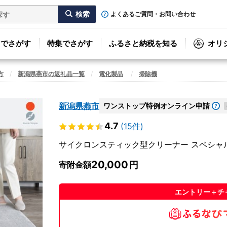
よくあるご質問・お問い合わせ
リでさがす
特集でさがす
ふるさと納税を知る
オリ
方
新潟県燕市の返礼品一覧
電化製品
掃除機
新潟県燕市
ワンストップ特例オンライン申請
4.7
(15件)
サイクロンスティック型クリーナー スペシャルホワ
20,000
寄附金額
エントリー＋チ