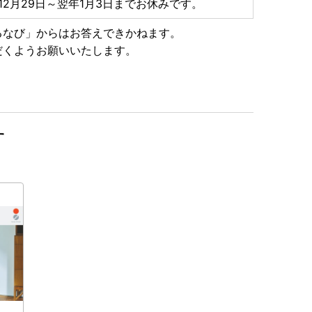
12月29日～翌年1月3日までお休みです。
メゾン東京」にて、燕市産のカトラリーが評価され、第4
るなび」からはお答えできかねます。
主人公のレストランの小道具として使用されました。
だくようお願いいたします。
と同様に、優れたデザイン・品質を有するカトラリーを
しします。
が三ツ星レストランを目指す物語
す
日・年末年始を除く)
4番地