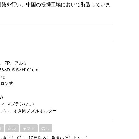
開発を行い、中国の提携工場において製造していま
脂、PP、アルミ
×D15.5×H101cm
kg
クロン式
W
マル(ブラシなし)
ノズル、すき間ノズルホルダー
凍
定期
ギフト
のし
つきましては、10日以内に発送いたします。）