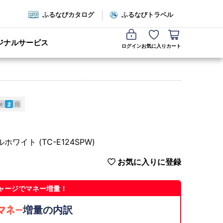
ふるなびカタログ
ふるなびトラベル
ジナルサービス
ログイン
お気に入り
カート
e
ま
自
イト (TC-E124SPW)
お気に入りに登録
ャージでマネー増量！
増量の内訳