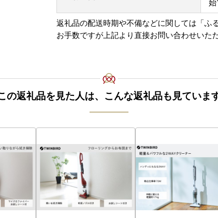
始
2019年に放送されたTBS系日曜劇場「グラン
返礼品の配送時期や不備などに関しては「ふ
話（2019年11月10日放送）から、こだわりの
お手数ですが上記より直接お問い合わせいた
「グランメゾン東京」に認められたカトラリー
揃えていますので、ぜひご覧ください。
燕市を応援いただいた方に「職人の技」でお返
※「グランメゾン東京」・・・ 主人公のシェフ
この返礼品を見た人は、こんな返礼品も見ていま
【お問い合わせ】
燕市役所総務課 ふるさと納税係
電話番号 0256-77-8301 または 0256-94-7120
受付時間 9時00分～17時00分(土曜・日曜・祝
住所 〒959-0295 新潟県燕市吉田西太田193