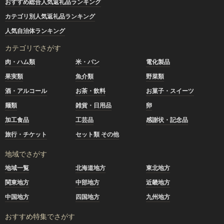
おすすめ総合人気返礼品ランキング
カテゴリ別人気返礼品ランキング
人気自治体ランキング
カテゴリでさがす
肉・ハム類
米・パン
電化製品
果実類
魚介類
野菜類
酒・アルコール
お茶・飲料
お菓子・スイーツ
麺類
雑貨・日用品
卵
加工食品
工芸品
感謝状・記念品
旅行・チケット
セット類 その他
地域でさがす
地域一覧
北海道地方
東北地方
関東地方
中部地方
近畿地方
中国地方
四国地方
九州地方
おすすめ特集でさがす