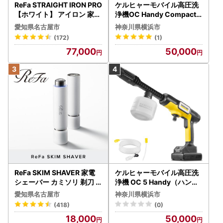
ReFa STRAIGHT IRON PRO
ケルヒャーモバイル高圧洗
【ホワイト】 アイロン 家電
浄機OC Handy Compact
美容 リファ アイロン
（ハンディエア） APV000
愛知県名古屋市
神奈川県横浜市
7
(172)
(1)
77,000
50,000
ReFa SKIM SHAVER 家電
ケルヒャーモバイル高圧洗
シェーバー カミソリ 剃刀
浄機 OC 5 Handy（ハンデ
シェーバー
ィジェット） APV0006
愛知県名古屋市
神奈川県横浜市
(418)
(0)
18,000
50,000