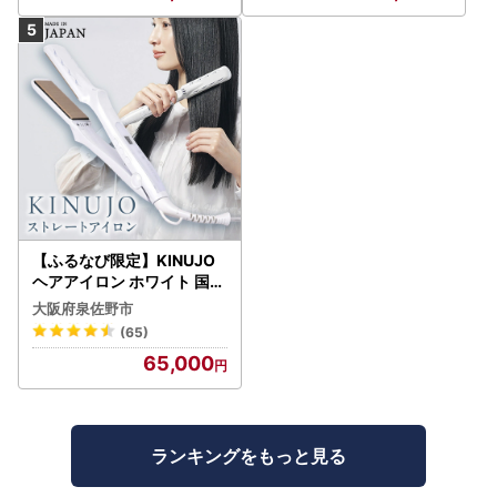
【ふるなび限定】KINUJO
ヘアアイロン ホワイト 国内
製造 FN-Limited-PR
大阪府泉佐野市
(65)
65,000
ランキングをもっと見る