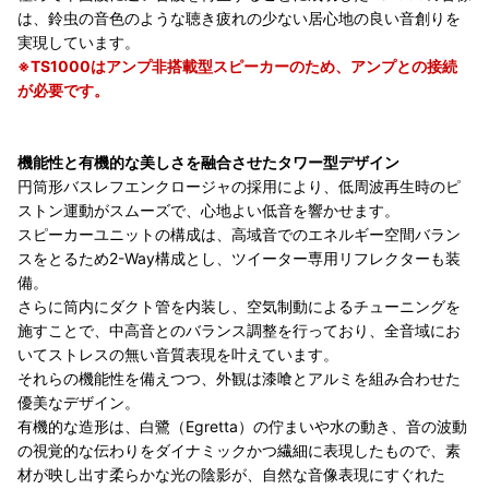
は、鈴虫の音色のような聴き疲れの少ない居心地の良い音創りを
実現しています。
※TS1000はアンプ非搭載型スピーカーのため、アンプとの接続
が必要です。
機能性と有機的な美しさを融合させたタワー型デザイン
円筒形バスレフエンクロージャの採用により、低周波再生時のピ
ストン運動がスムーズで、心地よい低音を響かせます。
スピーカーユニットの構成は、高域音でのエネルギー空間バラン
スをとるため2-Way構成とし、ツイーター専用リフレクターも装
備。
さらに筒内にダクト管を内装し、空気制動によるチューニングを
施すことで、中高音とのバランス調整を行っており、全音域にお
いてストレスの無い音質表現を叶えています。
それらの機能性を備えつつ、外観は漆喰とアルミを組み合わせた
優美なデザイン。
有機的な造形は、白鷺（Egretta）の佇まいや水の動き、音の波動
の視覚的な伝わりをダイナミックかつ繊細に表現したもので、素
材が映し出す柔らかな光の陰影が、自然な音像表現にすぐれた