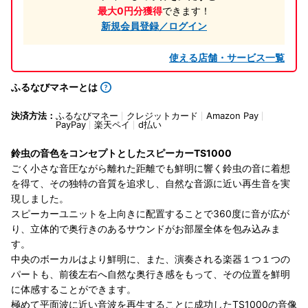
最大0円分獲得
できます！
新規会員登録／ログイン
使える店舗・サービス一覧
ふるなびマネーとは
決済方法：
ふるなびマネー
クレジットカード
Amazon Pay
PayPay
楽天ペイ
d払い
鈴虫の音色をコンセプトとしたスピーカーTS1000
ごく小さな音圧ながら離れた距離でも鮮明に響く鈴虫の音に着想
を得て、その独特の音質を追求し、自然な音源に近い再生音を実
現しました。
スピーカーユニットを上向きに配置することで360度に音が広が
り、立体的で奥行きのあるサウンドがお部屋全体を包み込みま
す。
中央のボーカルはより鮮明に、また、演奏される楽器１つ１つの
パートも、前後左右へ自然な奥行き感をもって、その位置を鮮明
に体感することができます。
極めて平面波に近い音波を再生することに成功したTS1000の音像