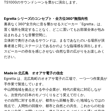
TS1000のサウンドシーンを豊かに演出します。
Egretta シリーズのコンセプト・全方位360°無指向性
裏表なく360°全方向に音を響かせるスピーカー「Egretta」は、
置く場所を限定することなく、どこに置いてもお部屋全体が包み
込まれるような音響空間に。
立体的で奥行きのあるサウンドは、まるであなたのいる場所が演
奏者達と同じステージ上であるかのような臨場感を演出します。
スピーカーの存在を感じさせない自然な音の広がりをお楽しみく
ださい。
Made in 北広島 オオアサ電子の信念
Egretta は、北広島町のオオアサ電子の工場で、一つ一つ作業員が
手作業で製造しています。
中山間地域を拠点とする中小企業が、時代の変化に対応しなが
ら、次世代の日本のモノづくりをどう変えて行くか。
その自問に対する答えが、都市から距離を置いた地域ならではの
視点で、人間性の回復や、都市と自然との共生、これからの社会