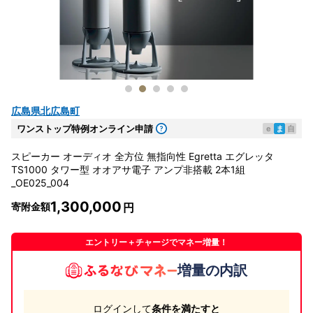
広島県北広島町
ワンストップ特例オンライン申請
e
ま
自
スピーカー オーディオ 全方位 無指向性 Egretta エグレッタ
TS1000 タワー型 オオアサ電子 アンプ非搭載 2本1組
_OE025_004
1,300,000
寄附金額
エントリー＋チャージでマネー増量！
増量の内訳
ログインして
条件を満たすと