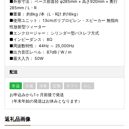
■外形寸法： ベース部直径 φ285mm × 高さ920mm × 奥行
285mm / L・R
■重量： 約8kg /本（L・R計 約16kg）
■使用ユニット： 13cmポリプロピレン・スピーカー 無指向
性放射型ツィーター
■エンクロージャー： シリンダー型バスレフ方式
■インピーダンス： 8Ω
■周波数特性： 44Hz ～ 25,000Hz
■出力音圧レベル： 87dB / W / m
■最大入力： 50W
配送
常温
冷蔵
冷凍
定期
ギフト
のし
お申込みから1ヶ月前後で発送
（年末年始の発送はお休みとなります）
返礼品画像