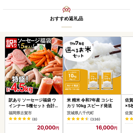
おすすめ返礼品
訳あり ソーセージ福袋 ウ
米 精米 令和7年産 コシヒ
佐賀
インナー 5種セット 合計4.
カリ 10kg スピード発送
×5枚
5kg ソーセージ
福岡県古賀市
茨城県八千代町
佐賀
(8)
(336)
20,000
16,000