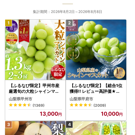
集計期間：2026年8月2日～2026年8月8日
【ふるなび限定】甲州市産
【ふるなび限定】【総合1位
厳選旬の大粒シャインマス
獲得!! レビュー高評価★】
カット 約1.3kg 2～3房【2
〈2026年度配送分〉山梨
山梨県甲州市
山梨県甲府市
026年発送】（MG）B12-
県産 シャインマスカット 2
(1369)
(2009)
472 FN-Limited-VO シャ
～3房（1.0kg以上）シャイ
13,000
10,000
インマスカット フルーツ
ン フルーツ FN-Limited-S
P