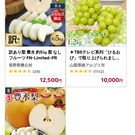
訳あり梨 豊水 約5㎏ 梨 なし
★TBSテレビ系列「ひるお
フルーツ FN-Limited-PR
び」で取り上げられました
！★＜2026年発送先行予
長野県豊丘村
山梨県南アルプス市
約＞絶品！南アルプス市産
(29)
(1112)
シャインマスカット1.2kg A
12,500
10,000
LPAA003 | 人気 山梨産 高
評価 ランキング おすすめ |