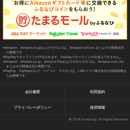
Amazon、Amazon.co.jpおよびそのロゴは、Amazon.com,Inc.またはその関連会社
の商標です。
PayPayマネーライトが付与されます。PayPayマネーライトの出金はできません。
Amazon、Amazon.co.jp、Amazon Payおよびそれらのロゴは、Amazon.com, Inc.
またはその関連会社の商標です。
PayPay、PayPayのロゴ、ペイペイ、Ｐのロゴは、LINEヤフー株式会社の登録商標ま
たは商標です。
会社概要
利用規約
プライバシーポリシー
採用情報
© 2014 furunavi.jp, All Rights Reserved.