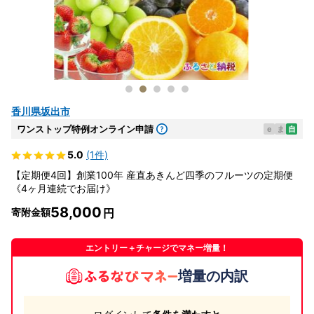
香川県坂出市
ワンストップ特例オンライン申請
e
ま
自
5.0
(1件)
【定期便4回】創業100年 産直あきんど四季のフルーツの定期便
《4ヶ月連続でお届け》
58,000
寄附金額
エントリー＋チャージでマネー増量！
増量の内訳