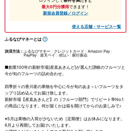
ログインして
条件を満たすと
最大0円分獲得
できます！
新規会員登録／ログイン
使える店舗・サービス一覧
ふるなびマネーとは
決済方法：
ふるなびマネー
クレジットカード
Amazon Pay
PayPay
楽天ペイ
d払い
銀行振込
■創業100年の新鮮市場[産直あきんど]が選んだ讃岐のフルーツと
今が旬のフルーツの詰め合わせ。
四季折々の香川産の果物を中心に今が旬のあま～いフルーツをタ
ップリ詰め込んでお届け致します。
新鮮市場【産直あきんど】の［フルーツ部門］でリピート率No.1
の商品になります。何が届くかは箱を開けてからのお楽しみで♪
※5月は果物の入荷が少ないため［定期便］はお休みになります。
6月より再開してお届けいたします。