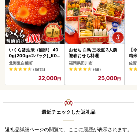
いくら醤油漬（鮭卵） 40
おせち 白鳥 三段重 3人前
【
0g(200g×2パック)_K02
迎春おせち料理
精米 
2-1676
北海道白糠町
福岡県田川市
佐賀
(5674)
(65)
22,000
25,000
最近チェックした返礼品
返礼品詳細ページの閲覧で、ここに履歴が表示されます。