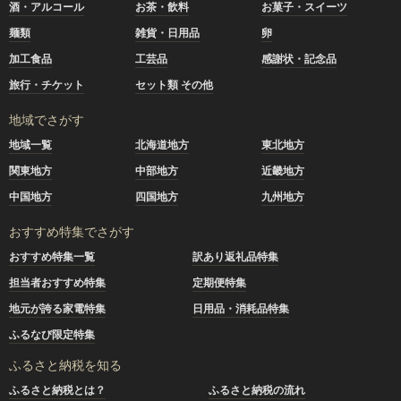
酒・アルコール
お茶・飲料
お菓子・スイーツ
麺類
雑貨・日用品
卵
加工食品
工芸品
感謝状・記念品
旅行・チケット
セット類 その他
地域でさがす
地域一覧
北海道地方
東北地方
関東地方
中部地方
近畿地方
中国地方
四国地方
九州地方
おすすめ特集でさがす
おすすめ特集一覧
訳あり返礼品特集
担当者おすすめ特集
定期便特集
地元が誇る家電特集
日用品・消耗品特集
ふるなび限定特集
ふるさと納税を知る
ふるさと納税とは？
ふるさと納税の流れ