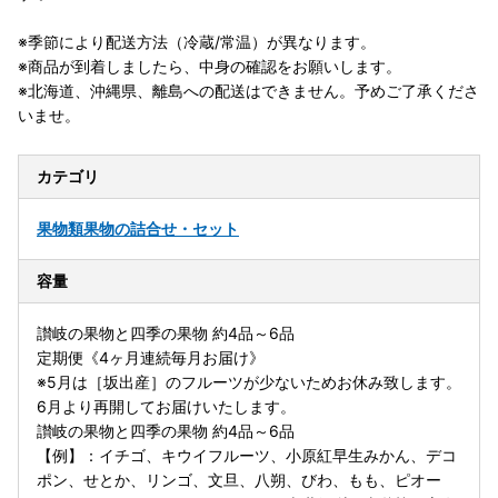
※季節により配送方法（冷蔵/常温）が異なります。
※商品が到着しましたら、中身の確認をお願いします。
※北海道、沖縄県、離島への配送はできません。予めご了承くださ
いませ。
カテゴリ
果物類
果物の詰合せ・セット
容量
讃岐の果物と四季の果物 約4品～6品
定期便《4ヶ月連続毎月お届け》
※5月は［坂出産］のフルーツが少ないためお休み致します。
6月より再開してお届けいたします。
讃岐の果物と四季の果物 約4品～6品
【例】：イチゴ、キウイフルーツ、小原紅早生みかん、デコ
ポン、せとか、リンゴ、文旦、八朔、びわ、もも、ピオー