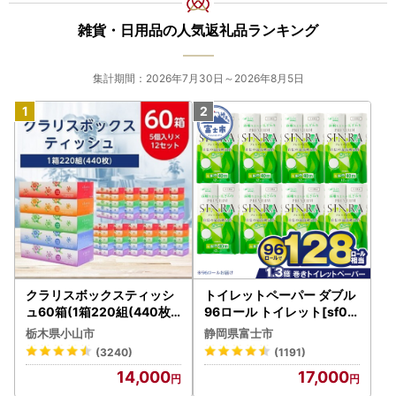
雑貨・日用品の人気返礼品ランキング
■返礼品の発送につきましてのご要望は、応援メッセージ欄
の中にご記載をお願い致します。
集計期間：2026年7月30日～2026年8月5日
クラリスボックスティッシ
トイレットペーパー ダブル
ュ60箱(1箱220組(440枚))
96ロール トイレット[sf00
(5個入り×12セット)【配送
1-012]
栃木県小山市
静岡県富士市
不可地域：離島・沖縄県】
(3240)
(1191)
【1256759】
14,000
17,000