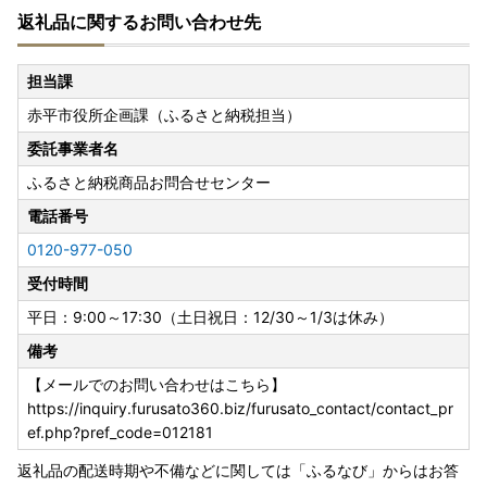
返礼品に関するお問い合わせ先
ガキ）」のQRコードをスマートフォン等で読み取り、表示
された画面(自治体マイページ)からお手続きをお願いいたし
ます。
担当課
赤平市役所企画課（ふるさと納税担当）
なお、紙での申請をご希望の場合は、お手数ですが赤平市ま
でご連絡いただくか、以下よりダウンロードしご提出くださ
委託事業者名
い。
ふるさと納税商品お問合せセンター
※年末のお申込みつきましては、書類のお届けが年明けとな
る場合がありますので、ご自身でダウンロードした用紙でご
電話番号
提出いただくことをお勧めいたします。
0120-977-050
また、添付書類に漏れのないよう、今一度ご確認をお願いい
受付時間
たします。
平日：9:00～17:30（土日祝日：12/30～1/3は休み）
---ワンストップ特例申請書PDFはコチラ (https://www.so
備考
umu.go.jp/main_content/000397109.pdf）
---ワンストップ特例制度について（総務省）（https://ww
【メールでのお問い合わせはこちら】
w.soumu.go.jp/main_sosiki/jichi_zeisei/czaisei/czaisei_seid
https://inquiry.furusato360.biz/furusato_contact/contact_pr
o/furusato/topics/20150401.html#block02）
ef.php?pref_code=012181
返礼品の配送時期や不備などに関しては「ふるなび」からはお答
申請書の提出期限：寄附をした翌年1月10日必着となりま