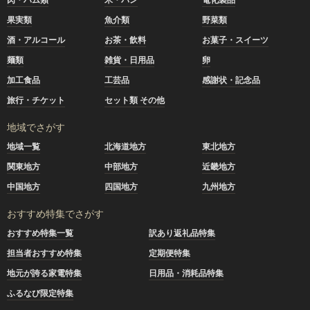
果実類
魚介類
野菜類
酒・アルコール
お茶・飲料
お菓子・スイーツ
麺類
雑貨・日用品
卵
加工食品
工芸品
感謝状・記念品
旅行・チケット
セット類 その他
地域でさがす
地域一覧
北海道地方
東北地方
関東地方
中部地方
近畿地方
中国地方
四国地方
九州地方
おすすめ特集でさがす
おすすめ特集一覧
訳あり返礼品特集
担当者おすすめ特集
定期便特集
地元が誇る家電特集
日用品・消耗品特集
ふるなび限定特集