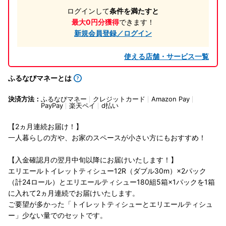
ログインして
条件を満たすと
最大0円分獲得
できます！
新規会員登録／ログイン
使える店舗・サービス一覧
ふるなびマネーとは
決済方法：
ふるなびマネー
クレジットカード
Amazon Pay
PayPay
楽天ペイ
d払い
【2ヵ月連続お届け！】
一人暮らしの方や、お家のスペースが小さい方にもおすすめ！
【入金確認月の翌月中旬以降にお届けいたします！】
エリエールトイレットティシュー12R（ダブル30m）×2パック
（計24ロール）とエリエールティシュー180組5箱×1パックを1箱
に入れて2ヵ月連続でお届けいたします。
ご要望が多かった「トイレットティシューとエリエールティシュ
ー」少ない量でのセットです。