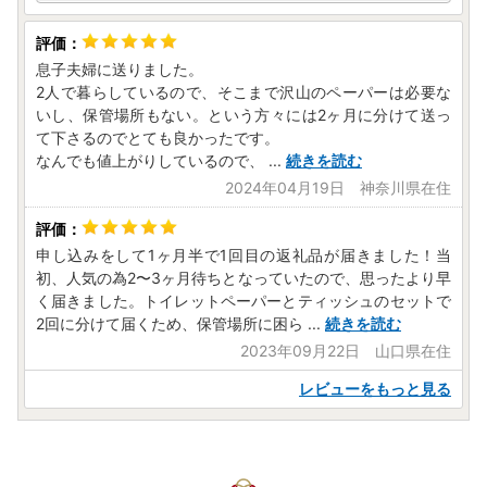
・梱包破損の状態で届いた場合は、配送業者までご連絡くだ
さい。
息子夫婦に送りました。
2人で暮らしているので、そこまで沢山のペーパーは必要な
■返品の取扱条件／返品期限、返品時の送料負担
いし、保管場所もない。という方々には2ヶ月に分けて送っ
輸送によるお礼の品の破損および発送ミスがありました場合
て下さるのでとても良かったです。
のみ。
なんでも値上がりしているので、
...
続きを読む
返品方法等については打合せさせていただきます。
2024年04月19日 神奈川県在住
■不良品の取扱条件
申し込みをして1ヶ月半で1回目の返礼品が届きました！当
お礼の品の受け取り時に必ず確認をお願いいたします。
初、人気の為2〜3ヶ月待ちとなっていたので、思ったより早
万が一、次のような場合には、画像をご用意の上、お電話も
く届きました。トイレットペーパーとティッシュのセットで
しくはメールにてお問い合わせください。
2回に分けて届くため、保管場所に困ら
...
続きを読む
2023年09月22日 山口県在住
・申し込まれたお礼の品と届いたお礼の品が異なっていた場
合
レビューをもっと見る
・お礼の品が破損している場合
返品方法等については個別にご相談させていただきます。