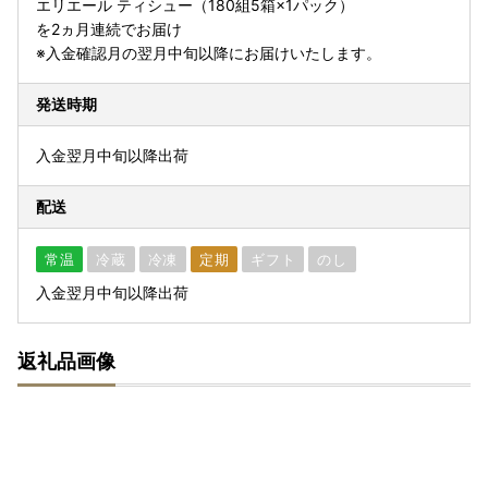
エリエール ティシュー（180組5箱×1パック）
を2ヵ月連続でお届け
※入金確認月の翌月中旬以降にお届けいたします。
発送時期
入金翌月中旬以降出荷
配送
常温
冷蔵
冷凍
定期
ギフト
のし
入金翌月中旬以降出荷
返礼品画像