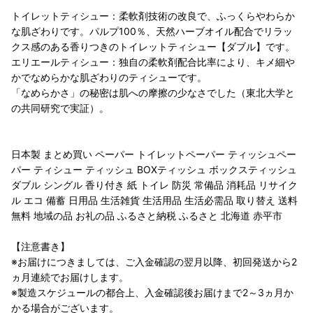
トイレットティシュー：柔軟剤技術の改良で、ふっくらやわらか
な肌ざわりです。パルプ100％、天然ハーブオイル配合でリラッ
クス感のある香りつきのトイレットティシュー【ダブル】です。
エリエールティシュー：独自の柔軟剤配合比率により、キメ細や
かでなめらかな肌ざわりのティシューです。
「なめらかさ」の秘密は肌への摩擦の少なさでした（東北大学と
の共同研究で実証）。
日本製 まとめ買い ペーパー トイレットペーパー ティッシュペー
パー ティシュー ティッシュ BOXティッシュ ボックスティッシュ
ダブル シングル 香り付き 紙 トイレ 防災 常備品 消耗品 リサイク
ル エコ 備蓄 日用品 生活雑貨 生活用品 生活必需品 取り替え 送料
無料 地域の品 お礼の品 ふるさと納税 ふるさと 北海道 赤平市
【注意書き】
※お届けにつきましては、ご入金確認の翌月以降、初回発送から2
ヵ月連続でお届けします。
※製造スケジュールの都合上、入金確認後お届けまで2～3ヵ月か
かる場合がございます。