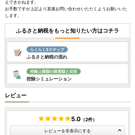
えできかねます。
す。
お手数ですが上記より直接お問い合わせいただくようお願いいた
します。
【ワンストップ特例申請書の送付先】
〒079-1192 北海道赤平市泉町4丁目1番地
ふるさと納税をもっと知りたい方はコチラ
赤平市役所企画課(ふるさと納税担当) 宛て
ワンストップ特例申請書受付書は郵送での返送は行なってお
らくらく3ステップ
らず、申請時のメールアドレス宛にご連絡しています。
ふるさと納税の流れ
そこから同受付書をダウンロードすることができます。
メールアドレスのない方は、【ワンストップ特例申請書受付
控除上限額の限度額と目安
済書】を郵送いたします。
控除シミュレーション
レビュー
■お礼の品について
・配送は生産者または、配送専門事業者からお届けいたしま
す。
・発送期日は、あくまで目安です。
5.0
（2件）
・同日にお申込いただいた場合でも、発送の準備の状況によ
り、別々に配送される場合がございます。
レビューを非表示にする