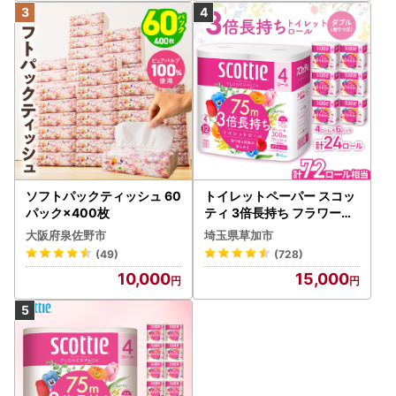
ソフトパックティッシュ 60
トイレットペーパー スコッ
パック×400枚
ティ 3倍長持ち フラワーパ
ック 4ロール×6P
大阪府泉佐野市
埼玉県草加市
(49)
(728)
10,000
15,000