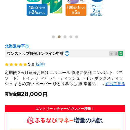
北海道赤平市
ワンストップ特例オンライン申請
e
ま
自
5.0
(2件)
定期便 2ヵ月連続お届け エリエール 収納に便利 コンパクト 〈ア
ソート〉 トイレットペーパー ティッシュ トイレ ボックスティッ
...
すべて見る
シュ まとめ買い ペーパー ひとり暮らし 紙 常備品 消耗品 日用品
生活必需品 定番
28,000
寄附金額
エントリー＋チャージでマネー増量！
増量の内訳