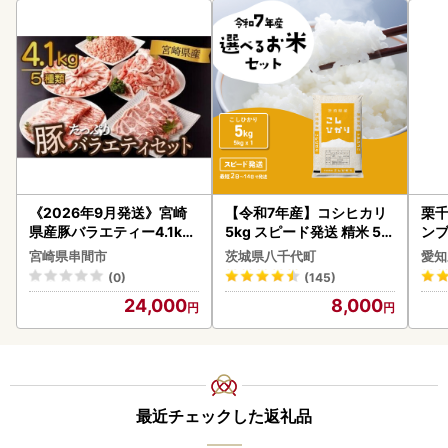
《2026年9月発送》宮崎
【令和7年産】コシヒカリ
栗千
県産豚バラエティー4.1kg
5kg スピード発送 精米 5k
ンブ
セット_K033-057-2609
g x 1袋 白米 茨城県 八千代
デザ
宮崎県串間市
茨城県八千代町
愛知
町
(0)
(145)
24,000
8,000
最近チェックした返礼品