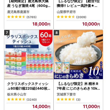
【期間限定】鹿児島県大隅
【ふるなび限定】【総合1位
産 うなぎ蒲焼 4尾（600g
獲得!! レビュー高評価★】
） KN007-004-04-cp18
〈2026年度配送分〉山梨
鹿児島県鹿屋市
山梨県甲府市
うなぎ 鰻 魚 惣菜 総菜
県産 シャインマスカット 2
(5765)
(2009)
～3房（1.0kg以上）シャイ
18,000
10,000
ン フルーツ FN-Limited-S
P
クラリスボックスティッシ
【ふるなび限定】米 精米 R
ュ60箱(1箱220組(440枚))
7年産 にじのきらめき 10kg
(5個入り×12セット)【配送
10月 FN-Limited-PR
栃木県小山市
茨城県下妻市
不可地域：離島・沖縄県】
(3240)
(3)
【1256759】
14,000
11,000