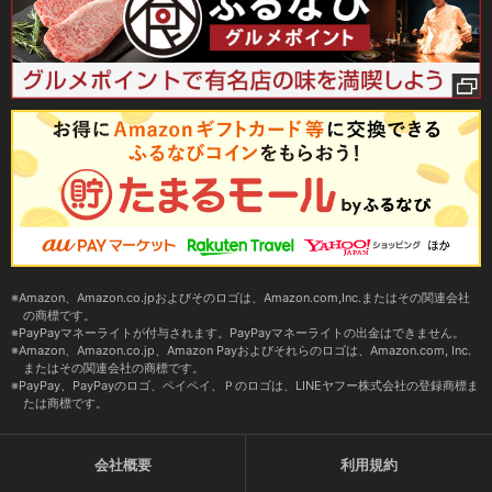
Amazon、Amazon.co.jpおよびそのロゴは、Amazon.com,Inc.またはその関連会社
の商標です。
PayPayマネーライトが付与されます。PayPayマネーライトの出金はできません。
Amazon、Amazon.co.jp、Amazon Payおよびそれらのロゴは、Amazon.com, Inc.
またはその関連会社の商標です。
PayPay、PayPayのロゴ、ペイペイ、Ｐのロゴは、LINEヤフー株式会社の登録商標ま
たは商標です。
会社概要
利用規約