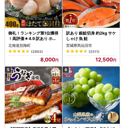
御礼！ランキング第1位獲得
訳あり 銀鮭切身 約2kg サケ
！高評価★4.9 訳あり ホタ
しゃけ 魚 鮭
テ 400g（ほたて 帆立 貝柱
北海道別海町
宮城県気仙沼市
冷凍 ）
(2893)
(2511)
8,000
12,500