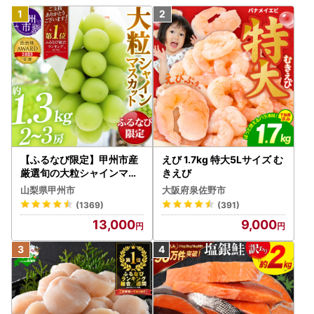
【ふるなび限定】甲州市産
えび 1.7kg 特大5Lサイズ む
厳選旬の大粒シャインマス
きえび
カット 約1.3kg 2～3房【2
山梨県甲州市
大阪府泉佐野市
026年発送】（MG）B12-
(1369)
(391)
472 FN-Limited-VO シャ
13,000
9,000
インマスカット フルーツ