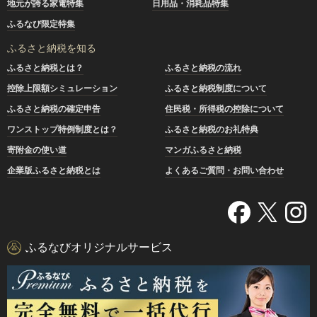
地元が誇る家電特集
日用品・消耗品特集
ふるなび限定特集
ふるさと納税を知る
ふるさと納税とは？
ふるさと納税の流れ
控除上限額シミュレーション
ふるさと納税制度について
ふるさと納税の確定申告
住民税・所得税の控除について
ワンストップ特例制度とは？
ふるさと納税のお礼特典
寄附金の使い道
マンガふるさと納税
企業版ふるさと納税とは
よくあるご質問・お問い合わせ
ふるなびオリジナルサービス