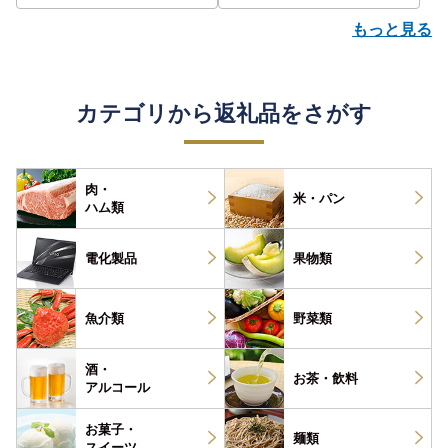
もっと見る
カテゴリから返礼品をさがす
肉・
米・パン
ハム類
電化製品
果物類
魚介類
野菜類
酒・
お茶・
飲料
アルコール
お菓子・
麺類
スイーツ