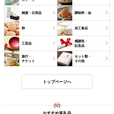
雑貨・
日用品
調味料・
油
卵
加工食品
感謝状・
工芸品
記念品
旅行・
セット類・
チケット
その他
トップページへ
おすすめ返礼品