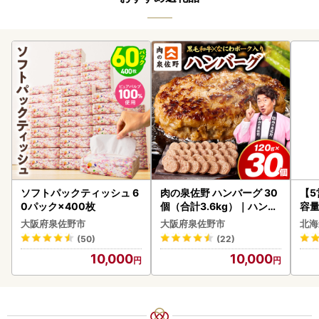
ソフトパックティッシュ 6
肉の泉佐野 ハンバーグ 30
【
0パック×400枚
個（合計3.6kg）｜ハンバ
容量
ーグ 訳あり 黒毛和牛×なに
あ
大阪府泉佐野市
大阪府泉佐野市
北海
わポーク
ーグ
(50)
(22)
05
10,000
10,000