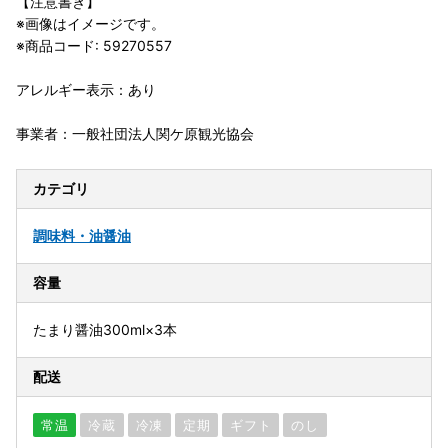
【注意書き】
※画像はイメージです。
※商品コード: 59270557
アレルギー表示：あり
事業者：一般社団法人関ケ原観光協会
カテゴリ
調味料・油
醤油
容量
たまり醤油300ml×3本
配送
常温
冷蔵
冷凍
定期
ギフト
のし