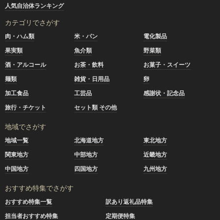
人気自治体ランキング
カテゴリでさがす
肉・ハム類
米・パン
電化製品
果実類
魚介類
野菜類
酒・アルコール
お茶・飲料
お菓子・スイーツ
麺類
雑貨・日用品
卵
加工食品
工芸品
感謝状・記念品
旅行・チケット
セット類 その他
地域でさがす
地域一覧
北海道地方
東北地方
関東地方
中部地方
近畿地方
中国地方
四国地方
九州地方
おすすめ特集でさがす
おすすめ特集一覧
訳あり返礼品特集
担当者おすすめ特集
定期便特集