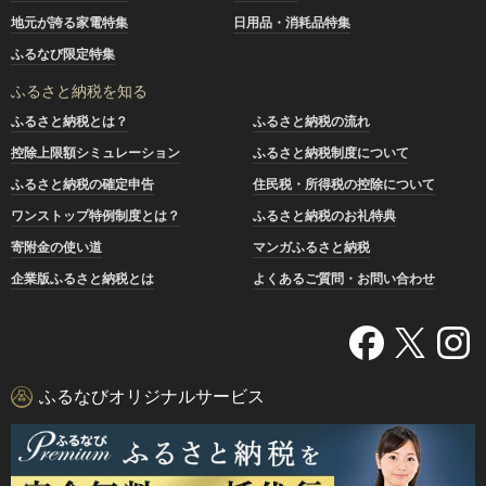
地元が誇る家電特集
日用品・消耗品特集
ふるなび限定特集
ふるさと納税を知る
ふるさと納税とは？
ふるさと納税の流れ
控除上限額シミュレーション
ふるさと納税制度について
ふるさと納税の確定申告
住民税・所得税の控除について
ワンストップ特例制度とは？
ふるさと納税のお礼特典
寄附金の使い道
マンガふるさと納税
企業版ふるさと納税とは
よくあるご質問・お問い合わせ
ふるなびオリジナルサービス