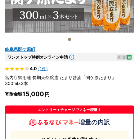
岐阜県関ケ原町
ワンストップ特例オンライン申請
e
ま
自
4.0
(1件)
宮内庁御用達 長期天然醸造 たまり醤油「関ケ原たまり」
300ml×3本
15,000
寄附金額
エントリー＋チャージでマネー増量！
増量の内訳