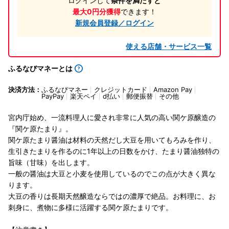
ログインして
条件を満たすと
最大0円分獲得
できます！
新規会員登録／ログイン
使える店舗・サービス一覧
ふるなびマネーとは
決済方法：
ふるなびマネー
クレジットカード
Amazon Pay
PayPay
楽天ペイ
d払い
郵便振替
その他
宮内庁始め、一流料理人に愛され非常に人気の高い関ケ原醸造の
『関ケ原たまり』。
関ケ原たまり醤油は材料の天然だし大豆を用いてもろみを作り、
生引きたまりを作るのに1年以上の日数をかけ、たまり醤油独特の
旨味（甘味）を出します。
一般の醤油は大豆と小麦を使用しているのでこの点が大きく異な
ります。
大豆の香りは長期天然醸造ならではの濃厚で絶品。お料理に、お
刺身に、煮物に多様に活躍する関ケ原たまりです。