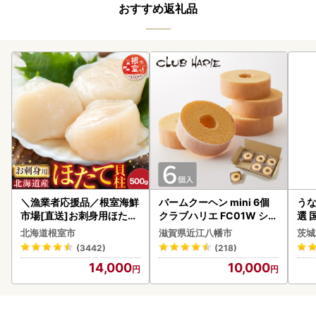
おすすめ返礼品
＼漁業者応援品／根室海鮮
バームクーヘン mini 6個
うな
市場[直送]お刺身用ほたて
クラブハリエ FC01W シェ
選 
貝柱500g A-28002
アボックス バウムクーヘ
付き
北海道根室市
滋賀県近江八幡市
茨城
ン
あり
(3442)
(218)
人気
14,000
10,000
代