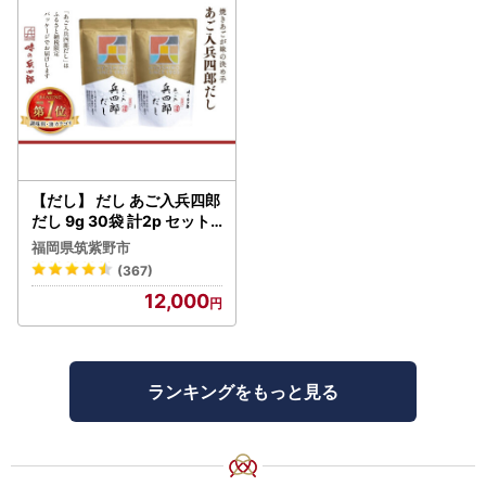
【だし】 だし あご入兵四郎
だし 9g 30袋 計2p セット
21760217
福岡県筑紫野市
(367)
12,000
ランキングをもっと見る