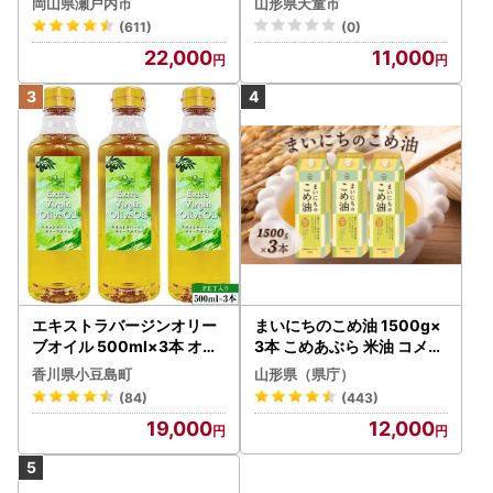
岡山県瀬戸内市
山形県天童市
(611)
(0)
22,000
11,000
エキストラバージンオリー
まいにちのこめ油 1500g×
ブオイル 500ml×3本 オリ
3本 こめあぶら 米油 コメ油
ーブオイル 食用油
揚げ物 炒め物 サラダ 山形
香川県小豆島町
山形県（県庁）
県 食用油 食用オイル 調理
(84)
(443)
油 油 食品 山形県 F2Y-173
19,000
12,000
0