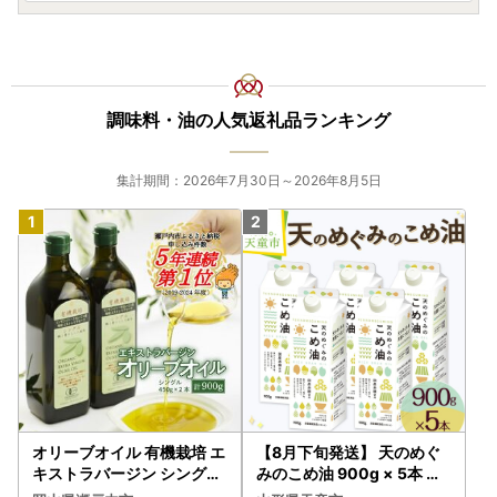
調味料・油の人気返礼品ランキング
集計期間：2026年7月30日～2026年8月5日
オリーブオイル 有機栽培 エ
【8月下旬発送】 天のめぐ
キストラバージン シングル
みのこめ油 900g × 5本 米
2本 オリーブオイル
油