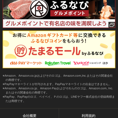
Amazon、Amazon.co.jpおよびそのロゴは、Amazon.com,Inc.またはその関連会社
の商標です。
PayPayマネーライトが付与されます。PayPayマネーライトの出金はできません。
Amazon、Amazon.co.jp、Amazon Payおよびそれらのロゴは、Amazon.com, Inc.
またはその関連会社の商標です。
PayPay、PayPayのロゴ、ペイペイ、Ｐのロゴは、LINEヤフー株式会社の登録商標ま
たは商標です。
会社概要
利用規約