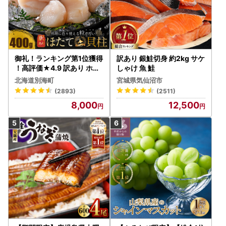
御礼！ランキング第1位獲得
訳あり 銀鮭切身 約2kg サケ
！高評価★4.9 訳あり ホタ
しゃけ 魚 鮭
テ 400g（ほたて 帆立 貝柱
北海道別海町
宮城県気仙沼市
冷凍 ）
(2893)
(2511)
8,000
12,500