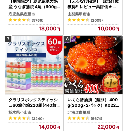
【期間限定】鹿児島県大隅
【ふるなび限定】【総合1位
産 うなぎ蒲焼 4尾（600g
獲得!! レビュー高評価★】
） KN007-004-04-cp18
〈2026年度配送分〉山梨
鹿児島県鹿屋市
山梨県甲府市
うなぎ 鰻 魚 惣菜 総菜
県産 シャインマスカット 2
(5766)
(2009)
～3房（1.0kg以上）シャイ
18,000
10,000
ン フルーツ FN-Limited-S
P
クラリスボックスティッシ
いくら醤油漬（鮭卵） 400
ュ60箱(1箱220組(440枚))
g(200g×2パック)_K022-
(5個入り×12セット)【配送
1676
栃木県小山市
北海道白糠町
不可地域：離島・沖縄県】
(3240)
(5674)
【1256759】
14,000
22,000