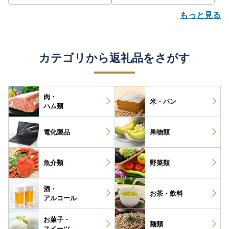
もっと見る
カテゴリから返礼品をさがす
肉・
米・パン
ハム類
電化製品
果物類
魚介類
野菜類
酒・
お茶・
飲料
アルコール
お菓子・
麺類
スイーツ