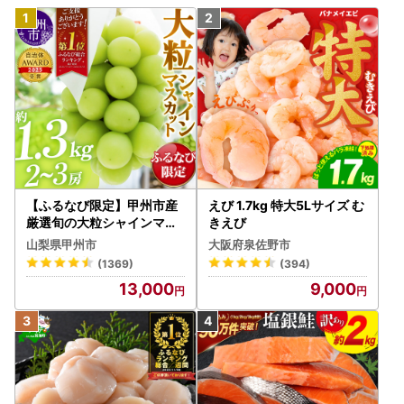
【ふるなび限定】甲州市産
えび 1.7kg 特大5Lサイズ む
厳選旬の大粒シャインマス
きえび
カット 約1.3kg 2～3房【2
山梨県甲州市
大阪府泉佐野市
026年発送】（MG）B12-
(1369)
(394)
472 FN-Limited-VO シャ
13,000
9,000
インマスカット フルーツ