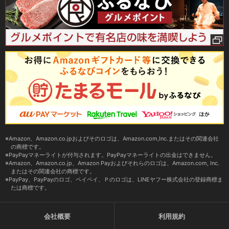
Amazon、Amazon.co.jpおよびそのロゴは、Amazon.com,Inc.またはその関連会社
の商標です。
PayPayマネーライトが付与されます。PayPayマネーライトの出金はできません。
Amazon、Amazon.co.jp、Amazon Payおよびそれらのロゴは、Amazon.com, Inc.
またはその関連会社の商標です。
PayPay、PayPayのロゴ、ペイペイ、Ｐのロゴは、LINEヤフー株式会社の登録商標ま
たは商標です。
会社概要
利用規約