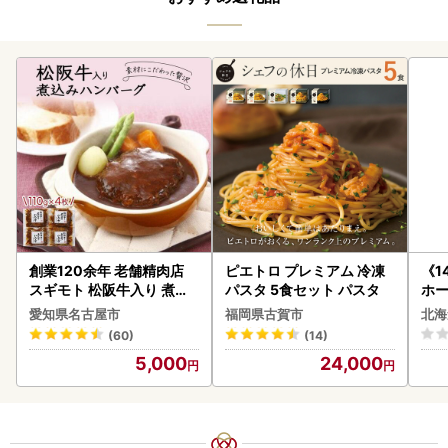
創業120余年 老舗精肉店
ピエトロ プレミアム 冷凍
《1
スギモト 松阪牛入り 煮込
パスタ 5食セット パスタ
ホ
み ハンバーグ 110g×4枚
( 
愛知県名古屋市
福岡県古賀市
北海
惣菜 お取り寄せ グルメ ハ
クラ
(60)
(14)
ンバーグ 冷凍
贈答
5,000
24,000
御中
い 
ル 
02