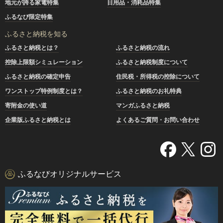
地元が誇る家電特集
日用品・消耗品特集
ふるなび限定特集
ふるさと納税を知る
ふるさと納税とは？
ふるさと納税の流れ
控除上限額シミュレーション
ふるさと納税制度について
ふるさと納税の確定申告
住民税・所得税の控除について
ワンストップ特例制度とは？
ふるさと納税のお礼特典
寄附金の使い道
マンガふるさと納税
企業版ふるさと納税とは
よくあるご質問・お問い合わせ
ふるなびオリジナルサービス