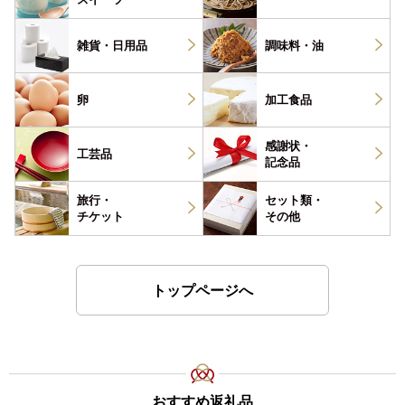
雑貨・
日用品
調味料・
油
卵
加工食品
感謝状・
工芸品
記念品
旅行・
セット類・
チケット
その他
トップページへ
おすすめ返礼品