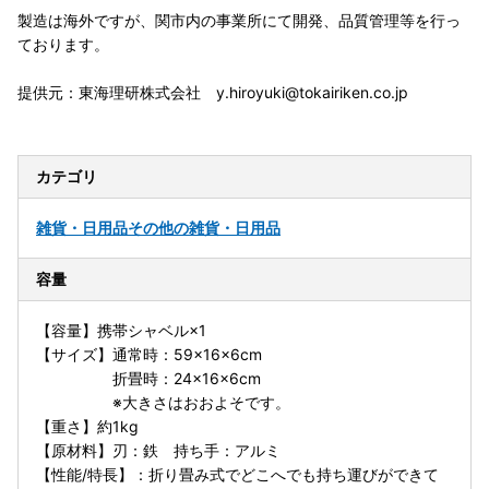
製造は海外ですが、関市内の事業所にて開発、品質管理等を行っ
ております。
提供元：東海理研株式会社 y.hiroyuki@tokairiken.co.jp
カテゴリ
雑貨・日用品
その他の雑貨・日用品
容量
【容量】携帯シャベル×1
【サイズ】通常時：59×16×6cm
折畳時：24×16×6cm
※大きさはおおよそです。
【重さ】約1kg
【原材料】刃：鉄 持ち手：アルミ
【性能/特長】：折り畳み式でどこへでも持ち運びができて