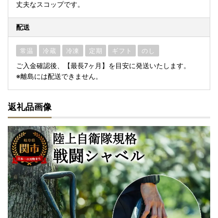
丈夫なスコップです。
配送
常温
冷蔵
冷凍
定期
ギフト
のし
ご入金確認後、【最長7ヶ月】を目安に発送いたします。
※離島には配送できません。
返礼品画像