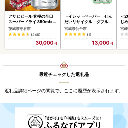
アサヒビール 究極の辛口
トイレットペーパー せん
＜2
スーパードライ 350ml×4
だいリサイクル ダブル9
じ
8本 ビール
6ロール｜トイレット
ロイ
茨城県守谷市
宮城県仙台市
宮崎
K00
(245)
(1)
30,000
13,000
最近チェックした返礼品
返礼品詳細ページの閲覧で、ここに履歴が表示されます。