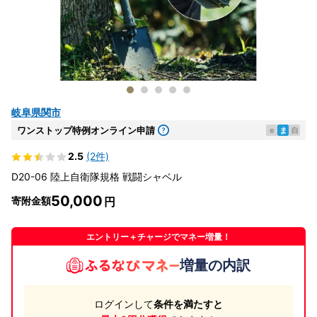
岐阜県関市
ワンストップ特例オンライン申請
e
ま
自
2.5
(2件)
D20-06 陸上自衛隊規格 戦闘シャベル
50,000
寄附金額
エントリー＋チャージでマネー増量！
増量の内訳
ログインして
条件を満たすと