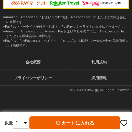
Amazon、Amazon.co.jpおよびそのロゴは、Amazon.com,Inc.またはその関連会社
の商標です。
PayPayマネーライトが付与されます。PayPayマネーライトの出金はできません。
Amazon、Amazon.co.jp、Amazon Payおよびそれらのロゴは、Amazon.com, Inc.
またはその関連会社の商標です。
PayPay、PayPayのロゴ、ペイペイ、Ｐのロゴは、LINEヤフー株式会社の登録商標ま
たは商標です。
会社概要
利用規約
プライバシーポリシー
採用情報
© 2014 furunavi.jp, All Rights Reserved.
カートに入れる
数量