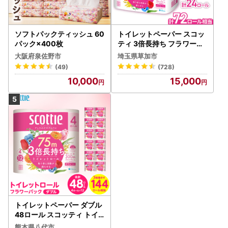
ソフトパックティッシュ 60
トイレットペーパー スコッ
パック×400枚
ティ 3倍長持ち フラワーパ
ック 4ロール×6P
大阪府泉佐野市
埼玉県草加市
(49)
(728)
10,000
15,000
トイレットペーパー ダブル
48ロール スコッティ トイ
レット
熊本県八代市