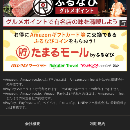
Amazon、Amazon.co.jpおよびそのロゴは、Amazon.com,Inc.またはその関連会社
の商標です。
PayPayマネーライトが付与されます。PayPayマネーライトの出金はできません。
Amazon、Amazon.co.jp、Amazon Payおよびそれらのロゴは、Amazon.com, Inc.
またはその関連会社の商標です。
PayPay、PayPayのロゴ、ペイペイ、Ｐのロゴは、LINEヤフー株式会社の登録商標ま
たは商標です。
会社概要
利用規約