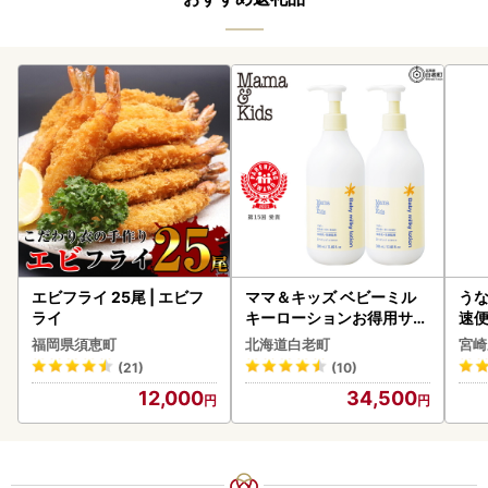
エビフライ 25尾 | エビフ
ママ＆キッズ ベビーミル
うな
ライ
キーローションお得用サイ
速便
ズ 380ml 2本セット CH21
g以
福岡県須恵町
北海道白老町
宮崎
0
(21)
(10)
12,000
34,500