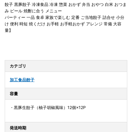
餃子 黒豚餃子 冷凍食品 冷凍 惣菜 おかず 弁当 おやつ 白米 おつま
み ビール 焼酎に合う メニュー
パーティー 一品 食卓 家族で楽しむ 定番 ご当地餃子 詰合せ 小分
け 便利 時短 焼くだけ お手軽 お手軽おかず アレンジ 常備 大容
量】
カテゴリ
加工食品
餃子
容量
・黒豚生餃子（柚子胡椒風味）12個×12P
発送時期