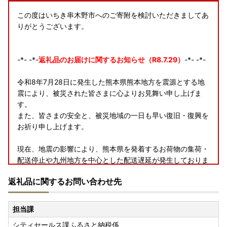
この度はいちき串木野市へのご寄附を検討いただきましてあ
りがとうございます。
-*- -*-
返礼品のお届けに関するお知らせ（R8.7.29）
-*- -*-
令和8年7月28日に発生した熊本県熊本地方を震源とする地
震により、被災された皆さまに心よりお見舞い申し上げま
す。
また、皆さまの安全と、被災地域の一日も早い復旧・復興を
お祈り申し上げます。
現在、地震の影響により、熊本県を発着するお荷物の集荷・
配送停止や九州地方を中心とした配送遅延が発生しておりま
す。
返礼品に関するお問い合わせ先
お届けまで通常よりお時間をいただく場合がございますの
で、何卒ご理解賜りますようお願い申し上げます。
担当課
-*- -*- -*- -*- -*- -*- -*- -*- -*- -*- -*- -*- -*- -*- -*-
シティセールス課ふるさと納税係