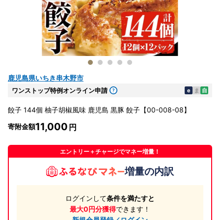
鹿児島県いちき串木野市
ワンストップ特例オンライン申請
e
ま
自
餃子 144個 柚子胡椒風味 鹿児島 黒豚 餃子【00-008-08】
11,000
寄附金額
エントリー＋チャージでマネー増量！
増量の内訳
ログインして
条件を満たすと
最大0円分獲得
できます！
新規会員登録／ログイン