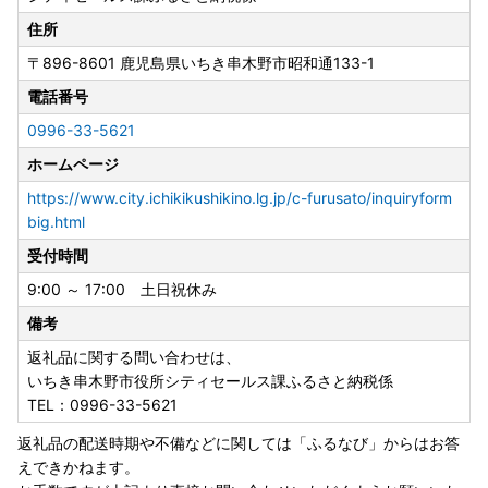
住所
〒896-8601
鹿児島県いちき串木野市昭和通133-1
返礼品の配送について
・GWや年末年始、連休等も配送を行いますので、長期不在
電話番号
等ある場合は必ず備考にご入力ください。返礼品の発送目安
0996-33-5621
につきましては、各返礼品ページでご確認ください。また、
ホームページ
送付先に変更があった場合は早めにご連絡ください。返礼品
が発送された後にご連絡いただいた場合、料金を受取先でご
https://www.city.ichikikushikino.lg.jp/c-furusato/inquiryform
負担の上、転送の取り扱いをさせていただきますのでご了承
big.html
ください。
受付時間
不在日、住所変更のご連絡は市HPから！
9:00 ～ 17:00 土日祝休み
備考
・返礼品が到着しましたら、速やかに状態をご確認くださ
返礼品に関する問い合わせは、
い。
いちき串木野市役所シティセールス課ふるさと納税係
返礼品の発送には万全を期しておりますが、万が一に不良・
TEL：0996-33-5621
破損・誤納品などがございましたら、到着から5日以内に、
到着時の状態の写真を添付の上、電子メールにてお問い合わ
返礼品の配送時期や不備などに関しては「ふるなび」からはお答
せください。日数が経ったものに関しては、ご対応いたしか
えできかねます。
ねる場合がございますのでご了承ください。