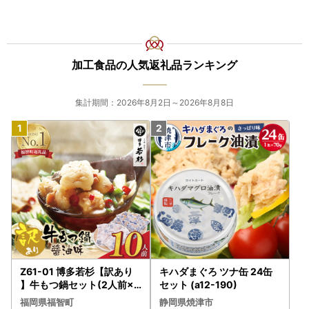
加工食品の人気返礼品ランキング
集計期間：2026年8月2日～2026年8月8日
Z61-01 博多若杉【訳あり
キハダまぐろ ツナ缶 24缶
】牛もつ鍋セット(2人前×5
セット (a12-190)
) 10人前 もつ鍋
福岡県福智町
静岡県焼津市