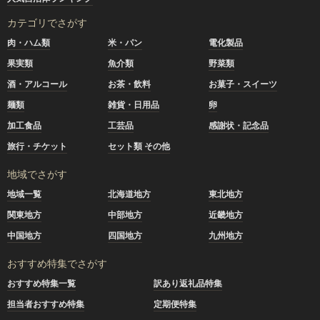
カテゴリでさがす
肉・ハム類
米・パン
電化製品
果実類
魚介類
野菜類
酒・アルコール
お茶・飲料
お菓子・スイーツ
麺類
雑貨・日用品
卵
加工食品
工芸品
感謝状・記念品
旅行・チケット
セット類 その他
地域でさがす
地域一覧
北海道地方
東北地方
関東地方
中部地方
近畿地方
中国地方
四国地方
九州地方
おすすめ特集でさがす
おすすめ特集一覧
訳あり返礼品特集
担当者おすすめ特集
定期便特集