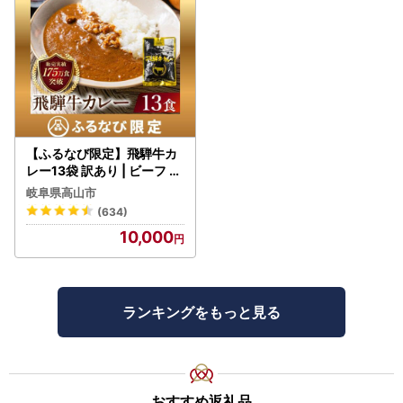
【ふるなび限定】飛騨牛カ
レー13袋 訳あり | ビーフ レ
トルト 訳あり DC006-CP
岐阜県高山市
01 FN-Limited-VO
(634)
10,000
ランキングをもっと見る
おすすめ返礼品