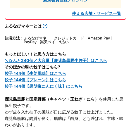
使える店舗・サービス一覧
ふるなびマネーとは
決済方法：
ふるなびマネー
クレジットカード
Amazon Pay
PayPay
楽天ペイ
d払い
もっとほしい！と思う方はこちら
＼なんと240個／大容量【鹿児島黒豚生餃子】はこちら
そのほかの味の餃子はこちら?
餃子 144個【生姜風味】はこちら
餃子 144個【プレーン】はこちら
餃子 144個【黒胡椒にんにく味】はこちら
鹿児島黒豚と国産野菜（キャベツ・玉ねぎ・にら）
を使用した黒
豚生餃子です。
ゆず皮を入れ柚子の風味が口に広がる餃子に仕上げました。
鹿児島黒豚は肉質が良く、脂肪は「白身」とも呼ばれ、甘味・味
わいがあります。