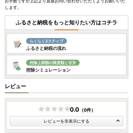
お手数ですが上記より直接お問い合わせいただくようお願いいた
します。
・本市ではご寄附への感謝の形として、国の定める返礼品の
寄附額に対する割合を最大限考慮し、返礼品の開発に努めて
ふるさと納税をもっと知りたい方はコチラ
おります。長期不在等で返礼品の再送を行った場合、本市が
ふるさと納税制度の対象とならなくなる恐れがあります。そ
のため、大変心苦しいですが、寄附者様のご都合による再送
らくらく3ステップ
は原則行っておりませんのでご了承くださいますようお願い
ふるさと納税の流れ
申し上げます。
・のしご希望の方はのしの表書きを必ずご記載ください。記
控除上限額の限度額と目安
載がない場合、無地のしとなります。
控除シミュレーション
レビュー
【お問い合わせ先】
鹿児島県いちき串木野市昭和通133番地1
いちき串木野市役所 シティセールス課ふるさと納税係
TEL:0996-33-5621（直通）
0.0
（0件）
MAIL:c-furusato@city.ichikikushikino.lg.jp
レビューを非表示にする