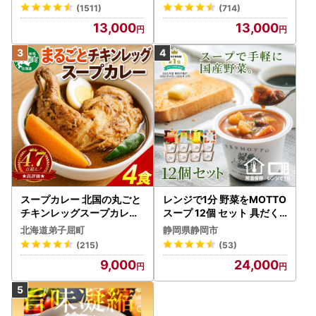
(1511)
(714)
13,000
13,000
スープカレー 北国の丸ごと
レンジで1分 野菜をMOTTO
チキンレッグスープカレー
スープ 12個 セット 具だく
4個 3739
さんスープ 朝食 惣菜 国産
北海道弟子屈町
静岡県静岡市
野菜 常温保存
(215)
(53)
9,000
24,000